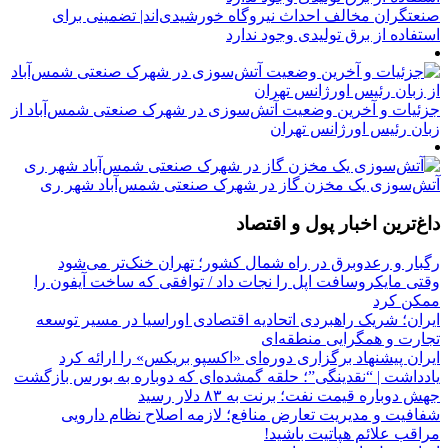
صنعتگران مخالف احداث نیروگاه خورشیدی‌اند| تضمینی برای
استفاده از برق تولیدی وجود ندارد
جزئیات و آخرین وضعیت آتش‌سوزی در شهرک صنعتی شمس‌آباد از
زبان رئیس اورژانس تهران
آتش‌سوزی یک مخزن گاز در شهرک صنعتی شمس‌آباد شهر ری
داغ‌ترین اخبار پول و اقتصاد
رگبار و رعدوبرق در راه شمال کشور؛ تهران خنک‌تر می‌شود
وقتی مایکروسافت اپل را نجات داد / توافقی که ساخت آیفون را
ممکن کرد
ایران؛ شریک راهبردی اتحادیه اقتصادی اوراسیا در مسیر توسعه
تجارت و همگرایی منطقه‌ای
ایران پیشنهاد برگزاری دوره‌ای «اکسپو بریکس» را ارائه کرد
یادداشت | “نقدینگی”؛ حلقه گمشده‌ای که دوباره به بورس بازگشت
جهش دوباره قیمت نفت؛ برنت به ۸۳ دلار رسید
شفافیت و مدیریت تعارض منافع؛ لازمه اصلاح نظام دارویی
مراقب علائم هپاتیت باشید!