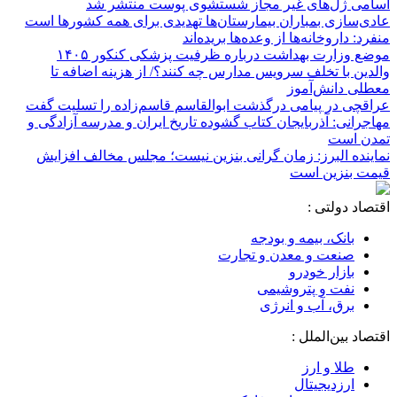
اسامی ژل‌های غیر مجاز شستشوی پوست منتشر شد
عادی‌سازی بمباران بیمارستان‌ها تهدیدی برای همه کشورها است
منفرد: داروخانه‌ها از وعده‌ها بریده‌اند
موضع وزارت بهداشت درباره ظرفیت پزشکی کنکور ۱۴۰۵
والدین با تخلف سرویس مدارس چه کنند؟/ از هزینه اضافه تا
معطلی دانش‌آموز
عراقچی در پیامی درگذشت ابوالقاسم قاسم‌زاده را تسلیت گفت
مهاجرانی: آذربایجان کتاب گشوده تاریخ ایران و مدرسه آزادگی و
تمدن است
نماینده البرز: زمان گرانی بنزین نیست؛ مجلس مخالف افزایش
قیمت بنزین است
اقتصاد دولتی :
بانک، بیمه و بودجه
صنعت و معدن و تجارت
بازار خودرو
نفت و پتروشیمی
برق، آب و انرژی
اقتصاد بین‌الملل :
طلا و ارز
ارزدیجیتال