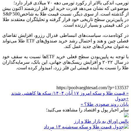
تورمی، اندکی بالاتر از رکورد تورمی دهه‌ ۷۰ میلادی قرار دارد؛
موضوعی که نشان می‌دهد قدرت خرید این فلز ارزشمند اکنون بیش
از گذشته است. از سوی دیگر، نسبت قیمت طلا به شاخصS&P 500
در پایین‌ترین سطح تاریخی خود قرار گرفته و تحلیلگران معتقدند طلا
در کف قیمتی و بسیار ارزنده است.
در کوتاه‌مدت، سیاست‌های انبساطی فدرال رزرو، افزایش تقاضای
فصلی چین و هند و احتمال رشد خرید صندوق‌های ETF طلا می‌تواند
به‌عنوان محرک‌های جدید عمل کند.
با توجه به پایین‌بودن سطح فعلی خرید ETFها نسبت به سقف خود
در سال ۲۰۲۲ و افزایش ریسک‌های جهانی، این بانک، سرمایه‌گذاران
طلا را نسبت به آینده قیمتی این فلز زرد، امیدوار کرده است.
https://poolvaeghtesad.com/?p=133537
« قیمت طلا و سکه امروز ۱۷ آبان ۱۴۰۴/ سکه ها کاهشی شدند
+جدول
پایان روند صعودی طلا؟ »
سایر اخبار پول و اقتصاد را مشاهده می‌کنید؛
پالس اوراق به بازار طلا و ارز