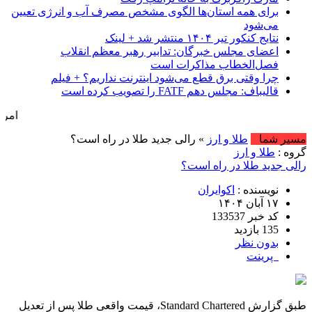
برای همه استان‌ها الگوی مشخص مصرف آب و انرژی تعیین
می‌شود
نتایج کنکور تیر ۱۴۰۴ منتشر شد + لینک
اعضای مجلس خبرگان: تدابیر رهبر معظم انقلاب
فصل‌الخطاب مذاکرات است
چرا وقتی برق قطع می‌شود اینترنت نداریم؟ + فیلم
قالیباف: مجلس دهم FATF را تصویب کرده است
امروز : جمعه, ۱۶ مرداد , ۱۴۰۵ .::. برابر با : st , 2026
مسیر شما
طلا و ارز
» رالی جدید طلا در راه است؟
گروه :
طلا و ارز
رالی جدید طلا در راه است؟
نویسنده :
اکوایران
۱۷ آبان ۱۴۰۴
کد خبر 133537
135 بازدید
بدون نظر
پرینت
طبق گزارش Standard Chartered، قیمت واقعی طلا پس از تعدیل