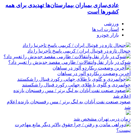
عادی‌سازی بمباران بیمارستان‌ها تهدیدی برای همه
کشورها است
ورزشی
استارت اپ ها
بازار خودرو
جنجال تازه در فوتبال ایران / کریمی پاسخ تاجرنیا را داد
شوک در بازار نقل‌وانتقالات / طارمی مقصد جدیدش را تغییر داد؟
آخرین وضعیت ریکاردو آلوز در سپاهان
جوانمردی و گلوی با طلای جهانی رکورد فینال را شکستند
صعود صنعت نفت آبادان به لیگ برتر / مس رفسنجان بازنده اعلام
شد
زمان دربی تهران مشخص شد