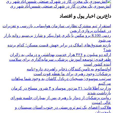
آتش‌سوزی یک مخزن گاز در شهرک صنعتی شمس‌آباد شهر ری
داغ‌ترین اخبار پول و اقتصاد
استقرار تیم مشترک نظارتی سازمان هواپیمایی، بازرسی و تعزیرات
در عملیات پروازی اربعین
ردمی K100 پرو مکس با باتری غول‌پیکر و شارژ بی‌سیم روانه بازار
می‌شود
بازده صندوق‌های املاک در برابر جهش قیمت مسکن؛ کدام برنده
شد؟
ارائه دو میلیون و ۴۲۶ هزار خدمت بهداشتی و درمانی به زائران
ظفرقندی: توسعه آموزش پزشکی، سرمایه‌گذاری برای سلامت
آینده کشور است
اولتیماتوم به تامین‌کنندگان ذخایر راهبردی دارو+نامه
پزشکیان: وجود رهبری برای ما نقطه قوت است
سرتیپ موسوی: بسیجیان دریادل کاشان به وجود شما مباهات
می‌کنیم
وزارت اطلاعات: ۲۱ مزدور موساد و ۴ شرور مسلح در کرمان
بازداشت شدند
روایت پزشکیان از دیدار با رهبری پس از بمباران جلسه شورای
عالی امنیت
هلاکت اعضای یک تیم تروریستی در جنوب استان سیستان و
بلوچستان