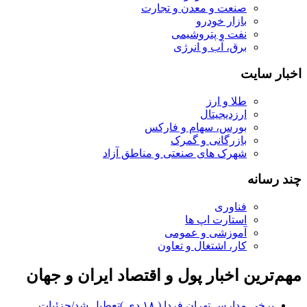
صنعت و معدن و تجارت
بازار خودرو
نفت و پتروشیمی
برق، آب و انرژی
اخبار سایت
طلا و ارز
ارزدیجیتال
بورس، سهام و فارکس
بازرگانی و گمرک
شهرک های صنعتی و مناطق آزاد
چند رسانه
فناوری
استارت اپ ها
آموزشی و عمومی
کار، اشتغال و تعاون
مهم‌ترین اخبار پول و اقتصاد ایران و جهان
برخی مدارس تهران فردا ( ۱۸ دی )تعطیل شد/جزئیات