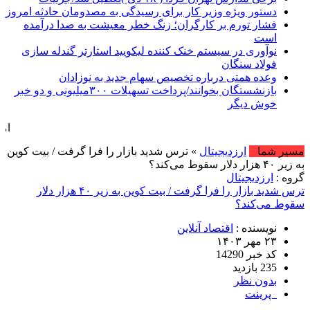
دستور ویژه وزیر کار برای رسیدگی به مصدومان حادثه امروز
فشار تورم بر کارگران؛ زنگ خطر معیشت به صدا درآمده
است
نوآوری در سیستم خنک کننده لیکویید استارتر گندله سازی
فولاد سنگان
وعده همتی درباره تخصیص سهام جدید به نوزادان
بازنشستگان بخوانند/پرداخت تسهیلات ۳۰۰میلیونی و دو خبر
خوش دیگر
امروز : پنج شنبه, ۱۵ مرداد , ۱۴۰۵ .::. ب
مسیر شما
ارزدیجیتال
» ترس شدید بازار را فرا گرفت / بیت کوین
به زیر ۴۰ هزار دلار سقوط می‌کند؟
گروه :
ارزدیجیتال
ترس شدید بازار را فرا گرفت / بیت کوین به زیر ۴۰ هزار دلار
سقوط می‌کند؟
نویسنده :
اقتصاد آنلاین
۲۳ مهر ۱۴۰۳
کد خبر 14290
235 بازدید
بدون نظر
پرینت