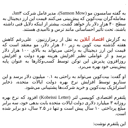
به گفته سامسون مو (Samson Mow)، مدیرعامل شرکت Jan۳،
معامله‌گران بیت‌کوین که پیش‌بینی می‌کنند قیمت این ارز دیجیتال به
سطح ۴۰ هزار دلار باز خواهد گشت، بیشتر از اینکه دلایل فنی داشته
باشند، تحت تأثیر احساساتی مانند ترس و ناامیدی هستند.
به گزارش
اقتصاد آنلاین
به نقل از
رمزارزنیوز، علی‌رغم کاهش
هفته گذشته بیت کوین به زیر ۶۰ هزار دلار، مو معتقد است که
قیمت این ارز دیجیتال به راحتی می‌تواند به بالای ۱۰۰ هزار دلار
برسد و از عواملی نظیر افزایش هزینه بهره دولت و افزایش
روزافزون پذیرش این توکن توسط کسب‌وکارها به عنوان پایه
پیش‌بینی خود بهره می‌برد.
او گفت: بیت‌کوین می‌تواند به راحتی به ۰.۱ میلیون دلار برسد و این
سناریو توسط افزایش نرخ بهره دولت ایالات متحده، ذخایر
استراتژیک بیت‌کوین و خرید شرکت‌ها پشتیبانی می‌شود.
پلتفرم اقتصادی کوبیسی لتر (Kobeissi Letter) افزود که نرخ بهره
روزانه ۳ میلیارد دلاری دولت ایالات متحده بابت بدهی خود، سه برابر
مبلغ پرداختی ۱۰ سال پیش است و تنها در ۲.۵ سال، دو برابر شده
است.
این پلتفرم نوشت: