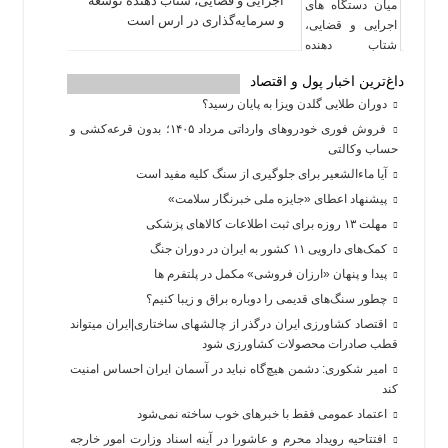
اجرایی و قضایی، شتاب‌ دهنده توسعه
و سرمایه‌گذاری در ارس است
داغ‌ترین اخبار پول و اقتصاد
دوران طلایی گلدن ویزا به پایان رسید؟
فروش فوری خودروهای وارداتی مرداد ۱۴۰۵؛ بدون قرعه‌کشی و
حساب وکالتی
آیا ماءالشعیر برای جلوگیری از سنگ کلیه مفید است
پیشنهاد اعطای «جایزه ملی خبرنگار سلامت»
مهلت ۱۳ روزه برای ثبت اطلاعات کالاهای پزشکی
کمک‌های دارویی ۱۱ کشور به ایران در دوران جنگ
پیدا و پنهان «ارزان فروشی» مکمل در پلتفرم ها
چطور سنگ‌های قدیمی را دوباره براق و زیبا کنیم؟
اقتصاد کشاورزی ایران درگذر از چالشهای ساختاری|ایران میتواند
قطب صادرات محصولات کشاورزی شود
امیر شکوری: دشمن هیچ‌گاه نباید در آسمان ایران احساس امنیت
کند
اعتماد عمومی فقط با خبرهای خوب ساخته نمی‌شود
افتتاحیه رویداد محرم و عاشورا در آینه اسناد وزارت امور خارجه