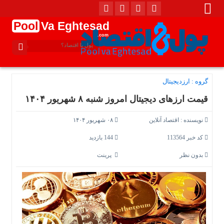
Pool
Va Eghtesad
.com
گروه :
ارزدیجیتال
قیمت ارز‌های دیجیتال امروز شنبه ۸ شهریور ۱۴۰۴
نویسنده :
اقتصاد آنلاین
۰۸ شهریور ۱۴۰۴
کد خبر 113564
144 بازدید
بدون نظر
پرینت