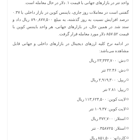
واحد تتر در بازار‌های جهانی با قیمت ۱. دلار در حال معامله است.
گفتنی است در معاملات روز جاری، بایننس کوین در بازار داخلی با ۰.۳۷
درصد افزایش نسبت به روز گذشته، به مبلغ ۸۹۰,۸۷۷,۵۰۰ ریال داد و
ستد شد. در همین حال، در بازار‌های جهانی، هر واحد بایننس کوین با
قیمت ۸۵۷.۵۲ دلار مورد معامله قرار گرفت.
در ادامه نرخ کلیه ارز‌های دیجیتال در بازار‌های داخلی و جهانی قابل
مشاهده می‌باشد:
◽️ دش: ۲۳,۳۳۳,۷۰۰ ریال
◽️ دش: ۲۲.۴۶ تتر
◽️ ریپل: ۲,۹۱۹,۳۰۰ ریال
◽️ ریپل: ۲.۸۱ تتر
◽️ لایت کوین: ۱۱۳,۶۲۴,۵۰۰ ریال
◽️ لایت کوین: ۱۰۹.۳۷ تتر
◽️ استلار: ۳۷۲,۷۰۰ ریال
◽️ استلار: ۰.۳۵۸۷۲۵ تتر
◽️ کاردانو: ۸۵۱,۵۰۰ ریال