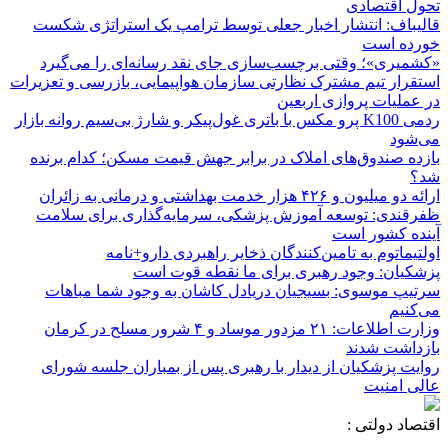
تحول اقتصادی
قالیباف: انتشار اخبار جعلی توسط ترامپ یک استراتژی شکست
خورده است
«کشمیری»؛ وقتی برچسب‌سازی جای نقد رسانه‌ای را می‌گیرد
استقرار تیم مشترک نظارتی سازمان هواپیمایی، بازرسی و تعزیرات
در عملیات پروازی اربعین
ردمی K100 پرو مکس با باتری غول‌پیکر و شارژ بی‌سیم روانه بازار
می‌شود
بازده صندوق‌های املاک در برابر جهش قیمت مسکن؛ کدام برنده
شد؟
ارائه دو میلیون و ۴۲۶ هزار خدمت بهداشتی و درمانی به زائران
ظفرقندی: توسعه آموزش پزشکی، سرمایه‌گذاری برای سلامت
آینده کشور است
اولتیماتوم به تامین‌کنندگان ذخایر راهبردی دارو+نامه
پزشکیان: وجود رهبری برای ما نقطه قوت است
سرتیپ موسوی: بسیجیان دریادل کاشان به وجود شما مباهات
می‌کنیم
وزارت اطلاعات: ۲۱ مزدور موساد و ۴ شرور مسلح در کرمان
بازداشت شدند
روایت پزشکیان از دیدار با رهبری پس از بمباران جلسه شورای
عالی امنیت
اقتصاد دولتی :