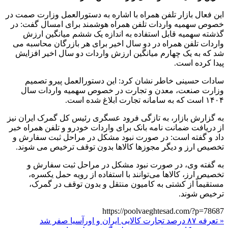
این فعال بازار تلفن همراه با اشاره به دستورالعمل وزارت صمت در
خصوص سهمیه واردات تلفن همراه هوشمند برای امسال گفت: در
گذشته سهمیه قابل استفاده به اندازه یک ششم میانگین ارزش
واردات تلفن همراه در دو سال اخیر برای هر بازرگان محاسبه می
شد که به یک چهارم میانگین ارزش واردات دو سال اخیر افزایش
پیدا کرده است.
سادات حسینی خاطر نشان کرد: این دستورالعمل پیرو تصمیم
وزارت صنعت، معدن و تجارت در خصوص سهمیه واردات سال
۱۴۰۴ است که به سامانه تجارت ابلاغ شده است.
به گزارش بازار، به تازگی فرود عسگری رئیس کل گمرک ایران نیز
از دریافت ضمانت نامه بانک برای واردات خودرو و تلفن همراه خبر
داد و گفته است: در صورت نبود مشکل در مراحل ثبت سفارش و
تخصیص ارز و دیگر مجوزها کالاها بدون توقف ترخیص می شوند.
به گفته وی، در صورت نبود مشکل در مراحل ثبت سفارش و
تخصیص ارز، کالاها می‌توانند با استفاده از رویه حمل یکسره،
مستقیماً از کشتی به کامیون منتقل و بدون توقف در گمرک،
ترخیص شوند.
https://poolvaeghtesad.com/?p=78687
« تعرفه ۸۷ درصد تجارت کالایی ایران و اورآسیا صفر شد