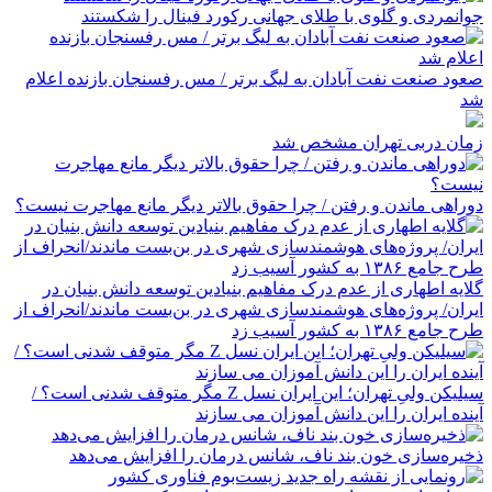
جوانمردی و گلوی با طلای جهانی رکورد فینال را شکستند
صعود صنعت نفت آبادان به لیگ برتر / مس رفسنجان بازنده اعلام
شد
زمان دربی تهران مشخص شد
دوراهی ماندن و رفتن / چرا حقوق بالاتر دیگر مانع مهاجرت نیست؟
گلایه اطهاری از عدم درک مفاهیم بنیادین توسعه دانش بنیان در
ایران/ پروژه‌های هوشمندسازی شهری در بن‌بست ماندند/انحراف از
طرح جامع ۱۳۸۶ به کشور آسیب زد
سیلیکن ولیِ تهران؛ این ایران نسل Z مگر متوقف شدنی است؟ /
آینده ایران را این دانش آموزان می سازند
ذخیره‌سازی خون بند ناف، شانس درمان را افزایش می‌دهد