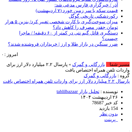
آذر / خبرگزاری فارس مدعی شد:
قیمت سکه با سر زمین خورد (۷ اردیبهشت)
رکوردشکنی تاریخی گوگل
میزان سوخت‌گیری با کارت شخصی تغییر کرد/ بنزین ۵ هزار
تومان چقدر مصرف را کاهش داد؟
دستگیری قاتل گیم نتی در کمتر از ۶۰ دقیقه! / ماجرا
چیست؟
ضرر سنگین در بازار طلا و ارز | خریداران فروشنده شدند؟
امروز : جمعه, ۱۶ مرداد , ۱۴۰۵ .::. برابر با : Friday, 7 August , 2026 .::. اخبار منتشر
مسیر شما
بازرگانی و گمرک
» پارسال ۲.۲ میلیارد دلار ارز برای
واردات تلفن همراه اختصاص یافت
گروه :
بازرگانی و گمرک
پارسال ۲.۲ میلیارد دلار ارز برای واردات تلفن همراه اختصاص یافت
نویسنده :
تحلیل بازار tahlilbazaar
۲۶ اردیبهشت ۱۴۰۴
کد خبر 78687
154 بازدید
بدون نظر
پرینت