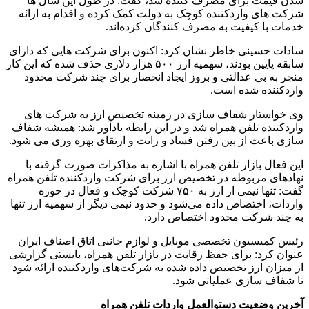
شدن قیمت برای مصرف کننده شد، گفت: در طول این سال ها
شرکت های واردکننده کوچک به دولت کمک کرده و اقدام به ارائه
خدمات با کیفیت به مصرف کنندگان کرده‌اند.
سادات حسینی خاطر نشان کرد: اکنون برای شرکت هایی که دارای
سابقه پایین بودند، سهمیه ارز ۵۰۰ هزار دلاری حذف شده که این کار
منجر به بی عدالتی و بروز ایجاد انحصار برای چند شرکت محدود
واردکننده شده است.
وی خواستار شفاف سازی در زمینه تخصیص ارز به شرکت های
واردکننده تلفن همراه شد و در این رابطه یادآور شد: همیشه شفاف
سازی باعث از بین رفتن فساد و رانت و ارتقای بهره وری می شود.
این فعال بازار تلفن همراه با اشاره به مذاکرات صورت گرفته با
نهادهای مربوطه در تخصیص ارز برای شرکت واردکننده تلفن همراه
گفت: تنها نیمی از ارز به ۷۵۰ شرکت کوچک و فعال در حوزه
واردات، اختصاص داده می‌شود و حدود نیمی دیگر از سهمیه ارز تنها
به چند شرکت محدود اختصاص دارد.
رئیس کمیسیون تخصصی موبایل و لوازم جانبی اتاق اصناف ایران
عنوان کرد: برای حفظ رقابت در بازار تلفن همراه، بایستی گزارشی
از میزان ارز تخصیص داده شده به شرکت‌های واردکننده ارائه شود
تا شفاف سازی عملیاتی شود.
آخرین وضعیت دستوالعمل واردات تلفن همراه