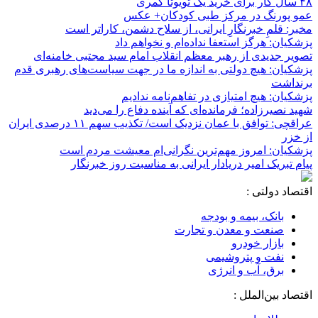
۴۸ سال کار برای خرید یک تویوتا کمری
عمو پورنگ در مرکز طبی کودکان+ عکس
مخبر: قلمِ خبرنگارِ ایرانی، از سلاح دشمن، کاراتر است
پزشکیان: هرگز استعفا نداده‌ام و نخواهم داد
تصویر جدیدی از رهبر معظم انقلاب امام سید مجتبی خامنه‌ای
پزشکیان: هیچ دولتی به اندازه ما در جهت سیاست‌های رهبری قدم
برنداشت
پزشکیان: هیچ امتیازی در تفاهم‌نامه ندادیم
شهید نصیرزاده؛ فرمانده‌ای که آینده دفاع را می‌دید
عراقچی: توافق با عمان نزدیک است/ تکذیب سهم ۱۱ درصدی ایران
از خزر
پزشکیان: امروز مهم‌ترین نگرانی‌ام معیشت مردم است
پیام تبریک امیر دریادار ایرانی به مناسبت روز خبرنگار
اقتصاد دولتی :
بانک، بیمه و بودجه
صنعت و معدن و تجارت
بازار خودرو
نفت و پتروشیمی
برق، آب و انرژی
اقتصاد بین‌الملل :