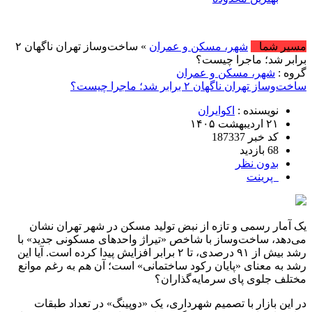
امروز : یکش
مسیر شما
شهر، مسکن و عمران
» ساخت‌وساز تهران ناگهان ۲
برابر شد؛ ماجرا چیست؟
گروه :
شهر، مسکن و عمران
ساخت‌وساز تهران ناگهان ۲ برابر شد؛ ماجرا چیست؟
نویسنده :
اکوایران
۲۱ اردیبهشت ۱۴۰۵
کد خبر 187337
68 بازدید
بدون نظر
پرینت
یک آمار رسمی و تازه از نبض تولید مسکن در شهر تهران نشان
می‌دهد، ساخت‌وساز با شاخص «تیراژ واحدهای مسکونی جدید» با
رشد بیش از ۹۱ درصدی، تا ۲ برابر افزایش پیدا کرده است. آیا این
رشد به معنای «پایان رکود ساختمانی» است؛ آن هم به رغم موانع
مختلف جلوی پای سرمایه‌گذاران؟
در این بازار با تصمیم شهرداری، یک «دوپینگ» در تعداد طبقات