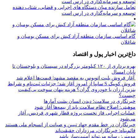
تعامل سازنده میان دستگاه‌ های اجرایی و قضایی، شتاب‌ دهنده
توسعه و سرمایه‌گذاری در ارس است
گام اساسی سازمان منطقه آزاد کیش برای مسکن بومیان و
شاغلان
داغ‌ترین اخبار پول و اقتصاد
بهره برداری از ۱۲۰ کیلومتر بزرگراه در سیستان و بلوچستان تا
پایان امسال
آغاز فروش بلیت اتوبوس به مقصد مشهد| قیمت‌ها اعلام شد
فروش کوییک S سایپا از امروز آغاز شد؛ جزئیات ثبت‌نام و شرایط
بنزین ارزان یا خودروی گران؟ هزینه پنهان سوخت بی‌کیفیت
چیست؟
خبرنگاری در سلامت؛ دیدن انسان پشت آمارها
موهبتی: اصلاح نظام سلامت باید از بیمه‌ها آغاز شود
عملیات اجرایی فاز نخست پروژه قطار شهری فردیس، آغاز
می‌شود
خبرنگاران در خط مقدم جهاد تبیین و صیانت از انسجام ملی هستند
قائم‌پناه: ‏خبرنگاران، مرزداران حقیقت‌اند
مومنی: رسانه می‌تواند امنیت‌ساز باشد