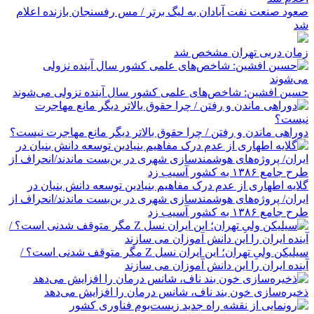
صعود صنعت نفت آبادان به لیگ برتر / مس رفسنجان بازنده اعلام
شد
زمان دربی تهران مشخص شد
حسین افشین: شاخص‌های علمی کشور سال آینده نزولی می‌شوند
دوراهی ماندن و رفتن / چرا حقوق بالاتر دیگر مانع مهاجرت نیست؟
گلایه اطهاری از عدم درک مفاهیم بنیادین توسعه دانش بنیان در
ایران/ پروژه‌های هوشمندسازی شهری در بن‌بست ماندند/انحراف از
طرح جامع ۱۳۸۶ به کشور آسیب زد
سیلیکن ولیِ تهران؛ این ایران نسل Z مگر متوقف شدنی است؟ /
آینده ایران را این دانش آموزان می سازند
ذخیره‌سازی خون بند ناف، شانس درمان را افزایش می‌دهد