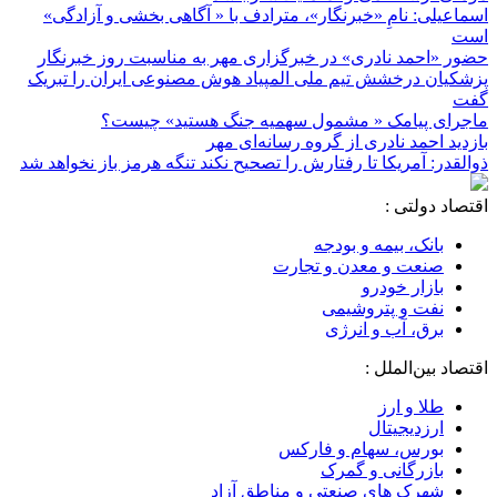
اسماعیلی: نامِ «خبرنگار»، مترادف با « آگاهی بخشی و آزادگی»
است
حضور «احمد نادری» در خبرگزاری مهر به مناسبت روز خبرنگار
پزشکیان درخشش تیم ملی المپیاد هوش مصنوعی ایران را تبریک
گفت
ماجرای پیامک « مشمول سهمیه جنگ هستید» چیست؟
بازدید احمد نادری از گروه رسانه‌ای مهر
ذوالقدر: آمریکا تا رفتارش را تصحیح نکند تنگه هرمز باز نخواهد شد
اقتصاد دولتی :
بانک، بیمه و بودجه
صنعت و معدن و تجارت
بازار خودرو
نفت و پتروشیمی
برق، آب و انرژی
اقتصاد بین‌الملل :
طلا و ارز
ارزدیجیتال
بورس، سهام و فارکس
بازرگانی و گمرک
شهرک های صنعتی و مناطق آزاد