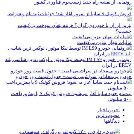
رونمایی از نقشه راه جدید زیست‌بوم فناوری کشور
فروش کوییک S سایپا از امروز آغاز شد؛ جزئیات ثبت‌نام و شرایط
بنزین ارزان یا خودروی گران؟ هزینه پنهان سوخت بی‌کیفیت
چیست؟
مالیات پنهان بنزین بی‌کیفیت
رونمایی خودرو IM LS9 توسط نیکا موتور ، لوکس ترین شاسی بلند
EREV در ایران
خودرو بی‌محابا در سراشیبی قیمت+ جدول قیمت روز خودرو
ثبت‌نام جدید سایپا آغاز می‌شود؛ فروش کوئیک S با پیش‌پرداخت
۵۰۰ میلیونی
آخرین اخبار
محبوب ترین
دیدگاهها