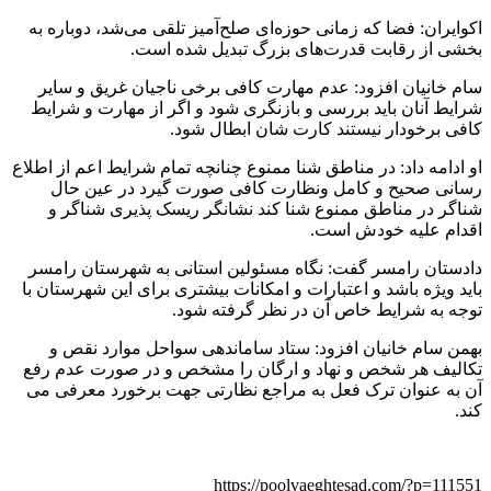
اکوایران: فضا که زمانی حوزه‌ای صلح‌آمیز تلقی می‌شد، دوباره به
بخشی از رقابت قدرت‌های بزرگ تبدیل شده است.
سام خانیان افزود: عدم مهارت کافی برخی ناجیان غریق و سایر
شرایط آنان باید بررسی و بازنگری شود و اگر از مهارت و شرایط
کافی برخودار نیستند کارت شان ابطال شود.
او ادامه داد: در مناطق شنا ممنوع چنانچه تمام شرایط اعم از اطلاع
رسانی صحیح و کامل ونظارت کافی صورت گیرد در عین حال
شناگر در مناطق ممنوع شنا کند نشانگر ریسک پذیری شناگر و
اقدام علیه خودش است.
دادستان رامسر گفت: نگاه مسئولین استانی به شهرستان رامسر
باید ویژه باشد و اعتبارات و امکانات بیشتری برای این شهرستان با
توجه به شرایط خاص آن در نظر گرفته شود.
بهمن سام خانیان افزود: ستاد ساماندهی سواحل موارد نقص و
تکالیف هر شخص و نهاد و ارگان را مشخص و در صورت عدم رفع
آن به عنوان ترک فعل به مراجع نظارتی جهت برخورد معرفی می
کند.
https://poolvaeghtesad.com/?p=111551