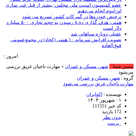
عضو کمیسیون امنیت ملی مجلس: بیشتر از قبل غنی سازی
اورانیوم انجام می‌دهیم
ترخیص خودروها در گمرکات کشور تسریع می شود
همتی: هدف گذاری دی۸ رسیدن به حجم تجاری ۵۰۰ میلیارد
دلار است
عقیلی دوباره سپاهانی شد
تصویب افزایش سرمایه ۱۰ همتی (کچاد) در مجمع‌عمومی
فوق‌العاده
امروز : شنبه, ۱۷ مرداد , ۱۴۰۵ .::. برابر با : Saturday, 8 August , 2026 .::. اخبار منتشر شده : 76 خب
مسیر شما
شهر، مسکن و عمران
» مهارت ناجیان غریق بررسی
می‌شود
گروه :
شهر، مسکن و عمران
مهارت ناجیان غریق بررسی می‌شود
نویسنده :
اکوایران
۰۱ شهریور ۱۴۰۴
کد خبر 111551
172 بازدید
بدون نظر
پرینت