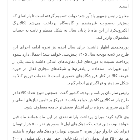
است.
معاون رئیس جمهور یادآور شد: دولت تصمیم گرفته است تا یارانه‌ای که
پیش‌تر به‌صورت غیرمنظم و گاه‌به‌گاه پرداخت می‌شد (کالابرگ
الکترونیک)، از این ماه تا پایان سال به شکل منظم و ثابت به حساب
مشمولان واریز کند.
پورمحمدی اظهار داشت: برای سال آینده نیز نحوه ادامه اجرای این
طرح در لایحه بودجه سال ۱۴۰۵ پیش‌بینی خواهد شد؛ احتمال دارد شیوه
پرداخت نسبت به دوره‌های قبل تفاوت‌های اندکی داشته باشد. یکی از
این تغییرات، استفاده از پلتفرم‌ها و شبکه‌های مجازی فعال در حوزه
عرضه کالا در کنار فروشگاه‌های حضوری است تا خدمات توزیع کالا به
شکل ساده‌تر و فراگیرتری انجام گیرد.
رئیس سازمان برنامه و بودجه کشور گفت: همچنین تنوع تعداد کالاها در
طرح یارانه کالایی کاهش خواهد یافت تا تمرکز بر تامین نیازهای اصلی و
کالری ضروری به‌ویژه برای اقشار ضعیف‌تر جامعه معطوف شود.
وی تاکید کرد: میزان پرداخت یارانه نقدی در این ماه همانند ماه قبل
خواهد بود، بدین ترتیب که دهک‌های اول تا سوم هر نفر ۵۰۰ هزار تومان
(برای یک خانوار چهار نفره، ۲ میلیون تومان) و دهک‌های چهارم تا هفتم
هر نفر ۳۵۰ هزار تومان (برای یک خانوار چهار نفره، یک میلیون و ۴۰۰