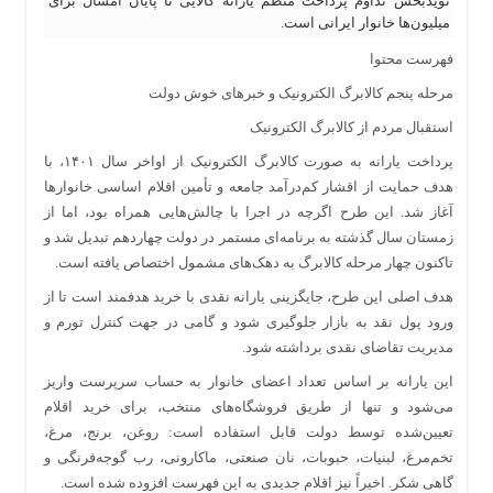
نویدبخش تداوم پرداخت منظم یارانه کالایی تا پایان امسال برای
میلیون‌ها خانوار ایرانی است.
فهرست محتوا
مرحله پنجم کالابرگ الکترونیک و خبرهای خوش دولت
استقبال مردم از کالابرگ الکترونیک
پرداخت یارانه به صورت کالابرگ الکترونیک از اواخر سال ۱۴۰۱، با
هدف حمایت از اقشار کم‌درآمد جامعه و تأمین اقلام اساسی خانوارها
آغاز شد. این طرح اگرچه در اجرا با چالش‌هایی همراه بود، اما از
زمستان سال گذشته به برنامه‌ای مستمر در دولت چهاردهم تبدیل شد و
تاکنون چهار مرحله کالابرگ به دهک‌های مشمول اختصاص یافته است.
هدف اصلی این طرح، جایگزینی یارانه نقدی با خرید هدفمند است تا از
ورود پول نقد به بازار جلوگیری شود و گامی در جهت کنترل تورم و
مدیریت تقاضای نقدی برداشته شود.
این یارانه بر اساس تعداد اعضای خانوار به حساب سرپرست واریز
می‌شود و تنها از طریق فروشگاه‌های منتخب، برای خرید اقلام
تعیین‌شده توسط دولت قابل استفاده است: روغن، برنج، مرغ،
تخم‌مرغ، لبنیات، حبوبات، نان صنعتی، ماکارونی، رب گوجه‌فرنگی و
گاهی شکر. اخیراً نیز اقلام جدیدی به این فهرست افزوده شده است.