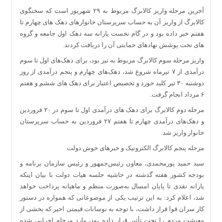
آخرین مرحله واریز کالابرگ مربوط به ۲۹ شهریور است که سخنگوی
کالابرگ از واریز آن به حساب سرپرستان خانوارهای دهک های چهارم تا
هفتم خبر داده بود و در گام نخست یارانه سه دهک اول جامعه و گروه
های تحت پوشش نهادهای حمایتی آن را دریافت کردند.
واریز مرحله سوم کالابرگ مربوط به تیر بود، برای دهک‌های اول تا سوم
درآمدی از ۷ تیرماه شروع شد، دهک‌های چهارم و پنجم درآمدی از روز
دوشنبه ۳۰ تیر کلید خورد و تخصیص اعتبار برای دهک های ششم و هفتم
۶ مرداد انجام گرفت.
مرحله دوم کالابرگ برای دهک های درآمدی اول تا سوم در ۲۰ فروردین
و دهک‌های درآمدی چهارم تا هفتم ۲۷ فروردین به حساب سرپرستان
خانوار واریز شد.
مرحله پنجم کالابرگ الکترونیک و خبرهای خوش دولت
سید حمید پورمحمدی، معاون رئیس‌جمهور و رئیس سازمان برنامه و
بودجه کشور هفته گذشته در حاشیه جلسه هیات دولت با بیان اینکه
یارانه نقدی تا پایان امسال به‌صورت منظم و ماهیانه پرداخت خواهد
شد، اعلام کرد: به این ترتیب یکی از موضوعاتی که همواره در دستور
کار سران قوا قرار داشت، با توجه به نوسانات قیمتی اخیر که بخشی از
معیشت مردم را تحت تأثیر قرار داده بود، وارد مرحله اجرایی شده