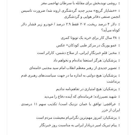
روشی نویدبخش برای مقابله با سرطان تهاجمی مغز
«خشایار گریچ» مدیر جدید گردشگری اروند شد/ ضرورت تاسیس
انجمن صنفی دفاتر هوایی و گردشگری
دلار ۴ درصد ریخت، ۲۰۷ فقط ۲.۹ درصد / خودرو زیر فشار دلار
کوتاه می‌آید؟
۴۸ سال کار برای خرید یک تویوتا کمری
عمو پورنگ در مرکز طبی کودکان+ عکس
مخبر: قلمِ خبرنگارِ ایرانی، از سلاح دشمن، کاراتر است
پزشکیان: هرگز استعفا نداده‌ام و نخواهم داد
تصویر جدیدی از رهبر معظم انقلاب امام سید مجتبی خامنه‌ای
پزشکیان: هیچ دولتی به اندازه ما در جهت سیاست‌های رهبری قدم
برنداشت
پزشکیان: هیچ امتیازی در تفاهم‌نامه ندادیم
شهید نصیرزاده؛ فرمانده‌ای که آینده دفاع را می‌دید
عراقچی: توافق با عمان نزدیک است/ تکذیب سهم ۱۱ درصدی
ایران از خزر
پزشکیان: امروز مهم‌ترین نگرانی‌ام معیشت مردم است
پیام تبریک امیر دریادار ایرانی به مناسبت روز خبرنگار