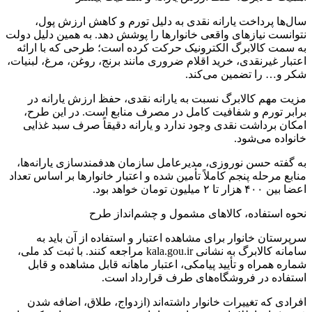
سال‌ها پرداخت یارانه نقدی به دلیل تورم و کاهش ارزش پول،
نتوانست نیازهای واقعی خانوارها را پوشش دهد. به همین دلیل دولت
به سمت کالابرگ الکترونیک حرکت کرده است؛ طرحی که با ارائه
اعتبار غیرنقدی، خرید اقلام ضروری مانند برنج، روغن، مرغ، لبنیات،
شکر و… را تضمین می‌کند.
مزیت مهم کالابرگ نسبت به یارانه نقدی، حفظ ارزش یارانه در
برابر تورم و شفافیت کامل در مصرف منابع است. در این طرح،
امکان برداشت نقدی وجود ندارد و یارانه دقیقاً صرف سبد غذایی
خانواده می‌شود.
به گفته حسن نوروزی، مدیرعامل سازمان هدفمندسازی یارانه‌ها،
منابع مرحله پنجم کاملاً تأمین شده و اعتبار خانوارها بر اساس تعداد
اعضا بین ۴۰۰ هزار تا ۲ میلیون تومان خواهد بود.
نحوه استفاده، کالاهای مشمول و چشم‌انداز طرح
سرپرستان خانوار برای مشاهده اعتبار و استفاده از آن باید به
سامانه کالابرگ به نشانی kala.gou.ir مراجعه کنند. با ثبت کد ملی،
شماره همراه و تأیید پیامکی، اعتبار ماهانه قابل مشاهده و قابل
استفاده در فروشگاه‌های طرف قرارداد است.
افرادی که تغییرات خانوار داشته‌اند (ازدواج، طلاق، اضافه شدن