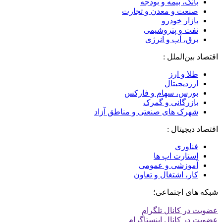
بانک، بیمه و بودجه
صنعت و معدن و تجارت
بازار خودرو
نفت و پتروشیمی
برق، آب و انرژی
اقتصاد بین‌الملل :
طلا و ارز
ارزدیجیتال
بورس، سهام و فارکس
بازرگانی و گمرک
شهرک های صنعتی و مناطق آزاد
اقتصاد دیجیتال :
فناوری
استارت اپ ها
آموزشی و عمومی
کار، اشتغال و تعاون
شبکه های اجتماعی؛
عضویت در کانال تلگرام
عضویت در کانال اینستاگرام