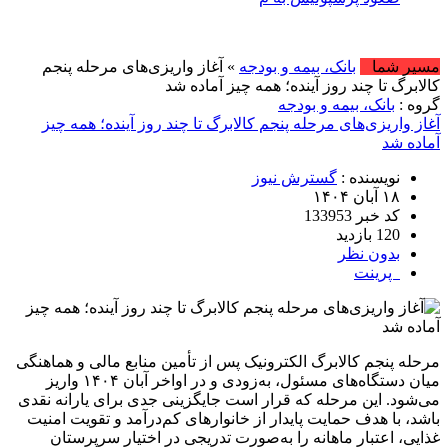
امروز : یکشنب
مسیر شما
بانک، بیمه و بودجه
» آغاز واریزی‌های مرحله پنجم
کالابرگ تا چند روز آینده؛ همه چیز آماده شد
گروه :
بانک، بیمه و بودجه
آغاز واریزی‌های مرحله پنجم کالابرگ تا چند روز آینده؛ همه چیز
آماده شد
نویسنده :
گسترش نیوز
۱۸ آبان ۱۴۰۴
کد خبر 133953
120 بازدید
بدون نظر
پرینت
مرحله پنجم کالابرگ الکترونیک پس از تأمین منابع مالی و هماهنگی
میان دستگاه‌های مسئول، به‌زودی و در اواخر آبان ۱۴۰۴ واریز
می‌شود. این مرحله که قرار است جایگزینی جدی برای یارانه نقدی
باشد، با هدف حمایت پایدار از خانوارهای کم‌درآمد و تقویت امنیت
غذایی، اعتبار ماهانه را به‌صورت تدریجی در اختیار سرپرستان