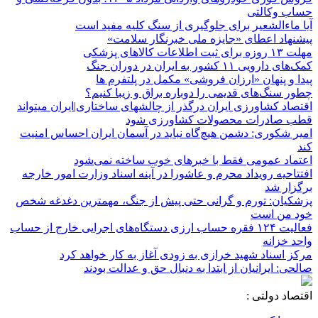
حساب وکالتی
آیا ماءالشعیر برای جلوگیری از سنگ کلیه مفید است
پیشنهاد اعطای «جایزه ملی خبرنگار سلامت»
مهلت ۱۳ روزه برای ثبت اطلاعات کالاهای پزشکی
کمک‌های دارویی ۱۱ کشور به ایران در دوران جنگ
پیدا و پنهان «ارزان فروشی» مکمل در پلتفرم ها
چطور سنگ‌های قدیمی را دوباره براق و زیبا کنیم؟
اقتصاد کشاورزی ایران درگذر از چالشهای ساختاری|ایران میتواند
قطب صادرات محصولات کشاورزی شود
امیر شکوری: دشمن هیچ‌گاه نباید در آسمان ایران احساس امنیت
کند
اعتماد عمومی فقط با خبرهای خوب ساخته نمی‌شود
افتتاحیه رویداد محرم و عاشورا در آینه اسناد وزارت امور خارجه
برگزار شد
پزشکیان: تورم و گرانی حتی پیش از جنگ، مهمترین دغدغه شخص
خود من است
فعالیت ۱۲۴ فقره حساب ارزی دستگاه‌های اجرایی خارج از حساب
واحد خزانه
مرکز اسناد شهید خرازی به زودی آغاز به کار خواهد کرد
صالحی: ایرانیان از ابتدا به دنبال حق و عدالت بودند
اقتصاد دولتی :