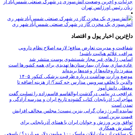
جزئیات و آخرین وضعیت آتش‌سوزی در شهرک صنعتی شمس‌آباد از
زبان رئیس اورژانس تهران
آتش‌سوزی یک مخزن گاز در شهرک صنعتی شمس‌آباد شهر ری
داغ‌ترین اخبار پول و اقتصاد
شفافیت و مدیریت تعارض منافع؛ لازمه اصلاح نظام دارویی
مراقب علائم هپاتیت باشید!
اسامی ژل‌های غیر مجاز شستشوی پوست منتشر شد
عادی‌سازی بمباران بیمارستان‌ها تهدیدی برای همه کشورها است
منفرد: داروخانه‌ها از وعده‌ها بریده‌اند
موضع وزارت بهداشت درباره ظرفیت پزشکی کنکور ۱۴۰۵
والدین با تخلف سرویس مدارس چه کنند؟/ از هزینه اضافه تا
معطلی دانش‌آموز
عراقچی در پیامی درگذشت ابوالقاسم قاسم‌زاده را تسلیت گفت
مهاجرانی: آذربایجان کتاب گشوده تاریخ ایران و مدرسه آزادگی و
تمدن است
نماینده البرز: زمان گرانی بنزین نیست؛ مجلس مخالف افزایش
قیمت بنزین است
توافق وزیر ورزش و جوانان ایران با همتای آذربایجانی برای
گسترش همکاری
یک ساعت از زمان ایلان ماسک ۱۰۰ میلیون دلار می‌ارزد؟ / پاسخی