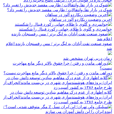
جنجال تازه در فوتبال ایران / کریمی پاسخ تاجرنیا را داد
شوک در بازار نقل‌وانتقالات / طارمی مقصد جدیدش را تغییر داد؟
آخرین وضعیت ریکاردو آلوز در سپاهان
جوانمردی و گلوی با طلای جهانی رکورد فینال را شکستند
صعود صنعت نفت آبادان به لیگ برتر / مس رفسنجان بازنده اعلام
شد
زمان دربی تهران مشخص شد
دوراهی ماندن و رفتن / چرا حقوق بالاتر دیگر مانع مهاجرت نیست؟
گلایه اطهاری از عدم درک مفاهیم بنیادین توسعه دانش بنیان در
ایران/ پروژه‌های هوشمندسازی شهری در بن‌بست ماندند/انحراف از
طرح جامع ۱۳۸۶ به کشور آسیب زد