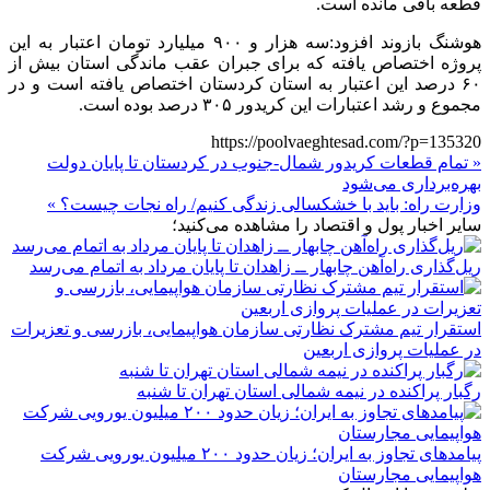
قطعه باقی مانده است.
هوشنگ بازوند افزود:سه هزار و ۹۰۰ میلیارد تومان اعتبار به این
پروژه اختصاص یافته که برای جبران عقب ماندگی استان بیش از
۶۰ درصد این اعتبار به استان کردستان اختصاص یافته است و در
مجموع و رشد اعتبارات این کریدور ۳۰۵ درصد بوده است.
https://poolvaeghtesad.com/?p=135320
« تمام قطعات کریدور شمال-جنوب در کردستان تا پایان دولت
بهره‌برداری می‌شود
وزارت راه: باید با خشکسالی زندگی کنیم/ راه نجات چیست؟ »
سایر اخبار پول و اقتصاد را مشاهده می‌کنید؛
ریل‌گذاری راه‌آهن چابهار ــ زاهدان تا پایان مرداد به اتمام می‌رسد
استقرار تیم مشترک نظارتی سازمان هواپیمایی، بازرسی و تعزیرات
در عملیات پروازی اربعین
رگبار پراکنده در نیمه شمالی استان تهران تا شنبه
پیامدهای تجاوز به ایران؛ زیان حدود ۲۰۰ میلیون یورویی شرکت
هواپیمایی مجارستان