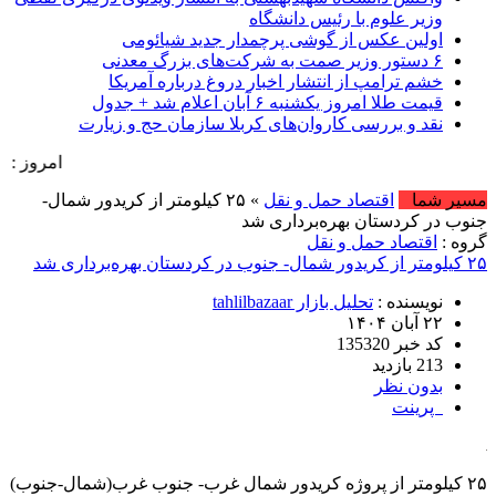
وزیر علوم با رئیس دانشگاه
اولین عکس از گوشی پرچمدار جدید شیائومی
۶ دستور وزیر صمت به شرکت‌های بزرگ معدنی
خشم ترامپ از انتشار اخبار دروغ درباره آمریکا
قیمت طلا امروز یکشنبه ۶ آبان اعلام شد + جدول
نقد و بررسی کاروان‌های کربلا سازمان حج و زیارت
امروز : جمعه, ۱۶ مرداد , ۱۴۰۵ .::. برابر با : Friday, 7 August , 2026 .::. اخبار منتش
مسیر شما
اقتصاد حمل و نقل
» ۲۵ کیلومتر از کریدور شمال-
جنوب در کردستان بهره‌برداری شد
گروه :
اقتصاد حمل و نقل
۲۵ کیلومتر از کریدور شمال- جنوب در کردستان بهره‌برداری شد
نویسنده :
تحلیل بازار tahlilbazaar
۲۲ آبان ۱۴۰۴
کد خبر 135320
213 بازدید
بدون نظر
پرینت
۲۵ کیلومتر از پروژه کریدور شمال غرب- جنوب غرب(شمال-جنوب)