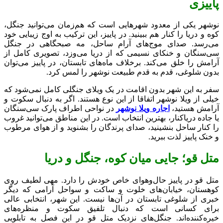
پاییزی
نوشهر یکی از معدود شهرهایی است که هم‌زمان می‌توانید جنگل،
کوه و دریا را کنار هم ببینید. در پاییز، این ترکیب به اوج زیبایی خود
می‌رسد. صدای موج‌های آرام ساحل، مه صبحگاهی در جنگل
سی‌سنگان و خنکای نسیمی که از دریا می‌وزد، تصویری کامل از
آرامش را خلق می‌کند. برخلاف ماه‌های تابستان، در پاییز می‌توان
بدون شلوغی، قدم به قدم طبیعت نوشهر را لمس کرد.
سفر به این شهر بدون اقامت در یک ویلای جنگلی کامل نمی‌شود که
خیلی از ویلا نوشهر اتفاقا از این نوع هستند. اگر به دنبال سکوت و
آرامش هستید،
اجاره ویلا نوشهر
در نواحی اطراف پارک سی‌سنگان
یا جاده دریاکنار، بهترین انتخاب است. در این مناطق می‌توانید غروب
را کنار ساحل بنشینید، صدای پرندگان را بشنوید و از هوای مرطوب
و خنک پاییز لذت ببرید.
متل قو؛ جایی میان کوه، جنگل و دریا
متل قو در پاییز حال‌و‌هوای خاص خودش را دارد. مهی لطیف روی
کوهستان، خیابان‌های خلوت و ساکت و سواحل آرامی که دیگر
خبری از شلوغی تابستان در آن‌ها نیست. این شهر، انتخابی عالی
برای کسانی است که دنبال تلفیق سکوت و منظره‌های
خیره‌کننده‌اند. جنگل‌های نزدیک متل قو در این فصل به تابلویی