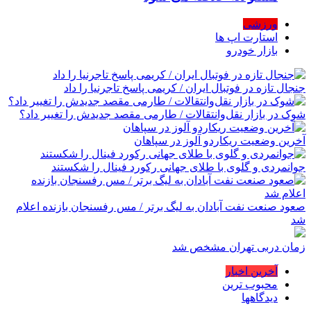
ورزشی
استارت اپ ها
بازار خودرو
جنجال تازه در فوتبال ایران / کریمی پاسخ تاجرنیا را داد
شوک در بازار نقل‌وانتقالات / طارمی مقصد جدیدش را تغییر داد؟
آخرین وضعیت ریکاردو آلوز در سپاهان
جوانمردی و گلوی با طلای جهانی رکورد فینال را شکستند
صعود صنعت نفت آبادان به لیگ برتر / مس رفسنجان بازنده اعلام
شد
زمان دربی تهران مشخص شد
آخرین اخبار
محبوب ترین
دیدگاهها