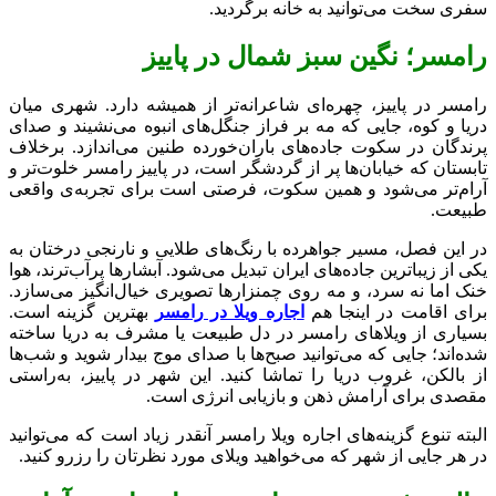
سفری سخت می‌توانید به خانه برگردید.
رامسر؛ نگین سبز شمال در پاییز
رامسر در پاییز، چهره‌ای شاعرانه‌تر از همیشه دارد. شهری میان
دریا و کوه، جایی که مه بر فراز جنگل‌های انبوه می‌نشیند و صدای
پرندگان در سکوت جاده‌های باران‌خورده طنین می‌اندازد. برخلاف
تابستان که خیابان‌ها پر از گردشگر است، در پاییز رامسر خلوت‌تر و
آرام‌تر می‌شود و همین سکوت، فرصتی است برای تجربه‌ی واقعی
طبیعت.
در این فصل، مسیر جواهرده با رنگ‌های طلایی و نارنجی درختان به
یکی از زیباترین جاده‌های ایران تبدیل می‌شود. آبشارها پرآب‌ترند، هوا
خنک اما نه سرد، و مه روی چمنزارها تصویری خیال‌انگیز می‌سازد.
برای اقامت در اینجا هم
اجاره ویلا در رامسر
بهترین گزینه است.
بسیاری از ویلاهای رامسر در دل طبیعت یا مشرف به دریا ساخته
شده‌اند؛ جایی که می‌توانید صبح‌ها با صدای موج بیدار شوید و شب‌ها
از بالکن، غروب دریا را تماشا کنید. این شهر در پاییز، به‌راستی
مقصدی برای آرامش ذهن و بازیابی انرژی است.
البته تنوع گزینه‌های اجاره ویلا رامسر آنقدر زیاد است که می‌توانید
در هر جایی از شهر که می‌خواهید ویلای مورد نظرتان را رزرو کنید.