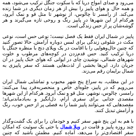
می‌رود و صدای امواج دریا که با سکوت جنگل ترکیب می‌شود، همه
و همه حال و هوای پاییز را بیش از هر زمان دیگری در شما زنده
می‌کند. از رامسر تا چالوس، از نوشهر تا متل قو و نمک آبرود،
هرکدام از این شهرها در پاییز رنگ و روحی تازه می‌گیرند و هر
گوشه‌شان پر از حس زندگی است.
پاییز در شمال ایران فقط یک فصل نیست؛ نوعی حس است، نوعی
مکث در شلوغی زندگی برای لمس دوباره آرامش. حالا تصور کنید
که چنین حال‌وهوایی را با اقامت در یک ویلای دنج با منظره جنگل یا
دریا ترکیب کنید. حس قدم‌زدن در کوچه‌های مرطوب و خلوت
شهرهای شمالی، نوشیدن چای در ایوانی که هوای خنک پاییز در آن
جریان دارد. این‌ها بخشی از لذت‌هایی هستند که سفر پاییزی به
شمال برایمان رقم می‌زند.
در این مطلب، به سراغ پنج شهر محبوب و تماشایی شمال ایران
می‌رویم که در پاییز، جلوه‌ای خاص و منحصربه‌فرد پیدا می‌کنند:
رامسر، چالوس، نوشهر، متل قو و نمک آبرود. هرکدام از این شهرها
مقصدی جذابی برای سفری آرام، دل‌انگیز و به‌یادماندنی‌اند؛
مقصدهایی که می‌توانند پاییز شما را به فصلی پر از حس خوب، رنگ
و آرامش تبدیل کنند.
با هم به این پنج شهر سفر کنیم و خودمان را برای یک گشت‌وگذار
چند روزه پاییز و قامت در
ویلا شمال
یا حتی یک سوئیت که امکان
سفر اقتصادی‌تر را می‌دهد، آماده کنیم. مطمئن باشید که چنین