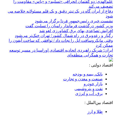
علم‌الهدی: دو گفتمان انحرافی «تسلیم» و «یاس» مقاومت را
تضعیف می‌کند
دفاع از ایران گاه در یک تیتر دقیق و یک قلم مسئولانه خلاصه می
شود
نشست خبری رئیس‌جمهور فردا برگزار می‌شود
وزیر کشور درگذشت فرماندار رامیان را تسلیت گفت
افزایش تصاعدی بهای برق کشاورزی لغو شد
رگبار و رعدوبرق در راه شمال کشور؛ تهران خنک‌تر می‌شود
وقتی مایکروسافت اپل را نجات داد / توافقی که ساخت آیفون را
ممکن کرد
ایران؛ شریک راهبردی اتحادیه اقتصادی اوراسیا در مسیر توسعه
تجارت و همگرایی منطقه‌ای
اقتصاد دولتی :
بانک، بیمه و بودجه
صنعت و معدن و تجارت
بازار خودرو
نفت و پتروشیمی
برق، آب و انرژی
اقتصاد بین‌الملل :
طلا و ارز