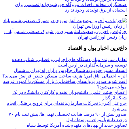
صنعتگران مخالف احداث نیروگاه خورشیدی‌اند| تضمینی برای
استفاده از برق تولیدی وجود ندارد
جزئیات و آخرین وضعیت آتش‌سوزی در شهرک صنعتی شمس‌آباد از
زبان رئیس اورژانس تهران
داغ‌ترین اخبار پول و اقتصاد
تعامل سازنده میان دستگاه‌ های اجرایی و قضایی، شتاب‌ دهنده
توسعه و سرمایه‌گذاری در ارس است
انسداد مسیر جنوب به شمال چالوس و آزادراه تهران ــ شمال
الزام احتمالی اتاق امن؛ هزینه ساخت مسکن چقدر افزایش می‌یابد؟
افت شدید صدور پروانه‌های ساختمانی؛ بازار مسکن با کمبود عرضه
مواجه می‌شود؟
اعضای هیئت علمی، دانشجویان نخبه و کارکنان دانشگاه در یک
شبکه‌ اثرگذار
حاج‌علی‌اکبری: تحرکات سازمان‌یافته‌ای برای ترویج برهنگی انجام
می‌شود
صدور بیش از ۹۰ درصد هدایت تحصیلی نهمی‌ها/ پیش ثبت نام ۷۰
درصد دانش‌آموزان متوسطه اول
تصاویر جدید از پهپادهای منهدم‌شده آمریکا توسط سپاه