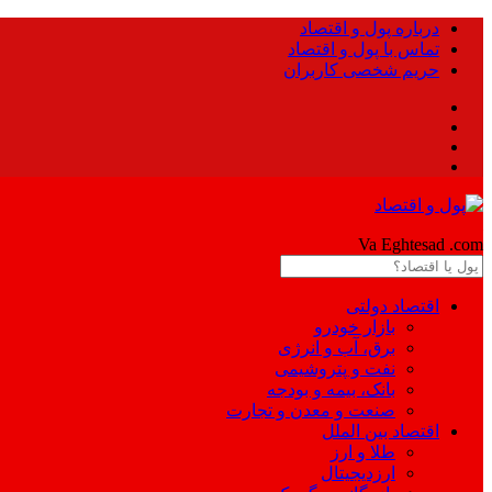
درباره پول و اقتصاد
تماس با پول و اقتصاد
حریم شخصی کاربران
Pool
Va Eghtesad
.com
اقتصاد دولتی
بازار خودرو
برق، آب و انرژی
نفت و پتروشیمی
بانک، بیمه و بودجه
صنعت و معدن و تجارت
اقتصاد بین الملل
طلا و ارز
ارزدیجیتال