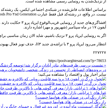
از نزدیک‌شدن به رونمایی رسمی مشاهده شده است.
نیست. در واقع، در رشته‌کد قبل فقط عبارت AirPods Pro ۲nd Generation دیده می‌شد.
آیفون ۱۷ در ماه سپتامبر (شهریور و مهر) اشاره دارند.
اگر به رونمایی ایرپاد پرو ۳ نزدیک باشیم، شاید الان زمان مناسبی برای خرید ایرپاد پرو ۲ نباشد، زیرا مدل جدید قابلیت‌های بیشتری خواهد داشت و با عرضه‌اش ممکن است قیمت هدفون قبلی هم تعدیل شود.
انتظار می‌رود ایرپاد پرو ۳ با تراشه‌ی جدید H۳، حذف نویز فعال بهبودیافته و تعدادی ویژگی جدید دیگر راهی بازار شود. توجه کنید تمام موارد گفته‌شده درحد گمانه‌زنی هستند و هنوز هیچ چیز قطعی نیست.
۲۲۷۲۲۷
https://poolvaeghtesad.com/?p=78653
« نشست بررسی ظرفیت‌های بنادر آبادان برگزار شد| توسعه گردشگر
در پرونده‌های انضباطی از تجسس در زندگی شخصی دانشجویان پرهیز
سایر اخبار پول و اقتصاد را مشاهده می‌کنید؛
تحول بزرگ در آیفون ۱۸ پرو/ سه قابلیت رویایی که بالاخره به حقیقت می‌پیوندند
غول‌های ۱ ترابایتی بازار/ معرفی گوشی‌هایی با بالاترین ظرفیت حافظه داخلی در سال ۲۰۲۶
راز رنگ آبی در صندلی های هواپیما چیست؟