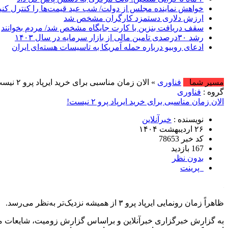
خواهش نماینده مجلس از دولت/ شب عید قیمت‌ها را کنترل کنی
ارزش دلاری دستمزد کارگران مشخص شد
سقف دریافت بنزین با کارت جایگاه مشخص شد/ مردم بخوانند
رشد ۳۰درصدی تامین مالی از بازار سرمایه در سال ۱۴۰۳
ادعای روبیو درباره حمله آمریکا به تاسیسات هسته‌ای ایران
امروز : پنج شن
مسیر شما
فناوری
» الان زمان مناسبی برای خرید ایرپاد پرو ۲ نیست!
گروه :
فناوری
الان زمان مناسبی برای خرید ایرپاد پرو ۲ نیست!
نویسنده :
خبرآنلاین
۲۶ اردیبهشت ۱۴۰۴
کد خبر 78653
167 بازدید
بدون نظر
پرینت
ظاهراً زمان رونمایی ایرپاد پرو ۳ از همیشه نزدیک‌تر به‌نظر می‌رسد.