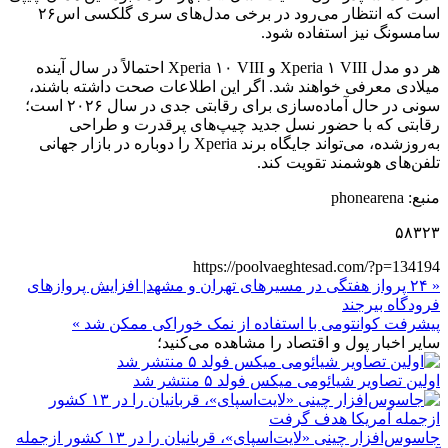
است که انتظار می‌رود در برخی مدل‌های سری گلکسی اس۲۶
سامسونگ نیز استفاده شود.
هر دو مدل Xperia ۱ VIII و Xperia ۱۰ VIII احتمالاً در سال آینده
میلادی معرفی خواهند شد. اگر این اطلاعات صحت داشته باشند،
سونی در حال آماده‌سازی برای رقابتی جدی در سال ۲۰۲۶ است؛
رقابتی که با حضور نسل جدید چیپ‌های پرقدرت و طراحی
به‌روزشده، می‌تواند جایگاه برند Xperia را دوباره در بازار جهانی
تلفن‌های هوشمند تقویت کند.
منبع: phonearena
۵۸۳۲۳
https://poolvaeghtesad.com/?p=134194
« ۲۴ پرواز هفتگی در مسیرهای تهران و مشهد| افزایش پروازهای
فرودگاه بیرجند
پیشرفت کوانتومی با استفاده از نمک خوراکی ممکن شد »
سایر اخبار پول و اقتصاد را مشاهده می‌کنید؛
اولین تصاویر شیائومی میکس فولد ۵ منتشر شد
جاسوس‌افزار چینی «لایت‌اسپای»، قربانیان را در ۱۳ کشور ازجمله