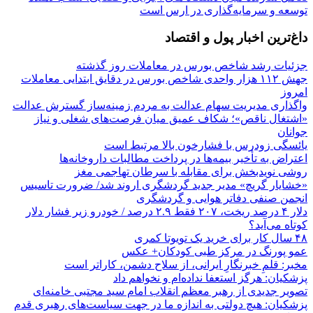
توسعه و سرمایه‌گذاری در ارس است
داغ‌ترین اخبار پول و اقتصاد
جزئیات رشد شاخص بورس در معاملات روز گذشته
جهش ۱۱۲ هزار واحدی شاخص بورس در دقایق ابتدایی معاملات
امروز
واگذاری مدیریت سهام عدالت به مردم زمینه‌ساز گسترش عدالت
«اشتغال ناقص»؛ شکاف عمیق میان فرصت‌های شغلی و نیاز
جوانان
یائسگی زودرس با فشارخون بالا مرتبط است
اعتراض به تأخیر بیمه‌ها در پرداخت مطالبات داروخانه‌ها
روشی نویدبخش برای مقابله با سرطان تهاجمی مغز
«خشایار گریچ» مدیر جدید گردشگری اروند شد/ ضرورت تاسیس
انجمن صنفی دفاتر هوایی و گردشگری
دلار ۴ درصد ریخت، ۲۰۷ فقط ۲.۹ درصد / خودرو زیر فشار دلار
کوتاه می‌آید؟
۴۸ سال کار برای خرید یک تویوتا کمری
عمو پورنگ در مرکز طبی کودکان+ عکس
مخبر: قلمِ خبرنگارِ ایرانی، از سلاح دشمن، کاراتر است
پزشکیان: هرگز استعفا نداده‌ام و نخواهم داد
تصویر جدیدی از رهبر معظم انقلاب امام سید مجتبی خامنه‌ای
پزشکیان: هیچ دولتی به اندازه ما در جهت سیاست‌های رهبری قدم