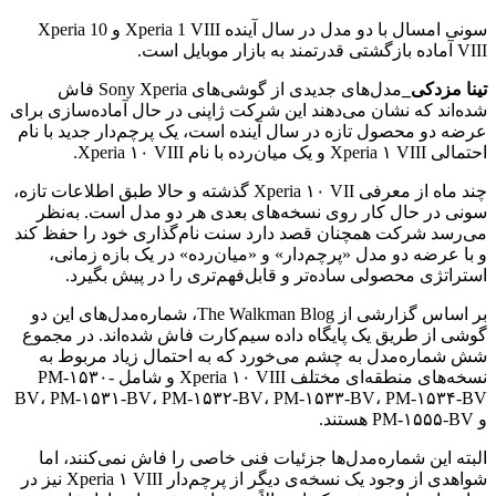
سونی امسال با دو مدل در سال آینده Xperia 1 VIII و Xperia 10
VIII آماده بازگشتی قدرتمند به بازار موبایل است.
تینا مزدکی_
مدل‌های جدیدی از گوشی‌های Sony Xperia فاش
شده‌اند که نشان می‌دهند این شرکت ژاپنی در حال آماده‌سازی برای
عرضه دو محصول تازه در سال آینده است، یک پرچم‌دار جدید با نام
احتمالی Xperia ۱ VIII و یک میان‌رده با نام Xperia ۱۰ VIII.
چند ماه از معرفی Xperia ۱۰ VII گذشته و حالا طبق اطلاعات تازه،
سونی در حال کار روی نسخه‌های بعدی هر دو مدل است. به‌نظر
می‌رسد شرکت همچنان قصد دارد سنت نام‌گذاری خود را حفظ کند
و با عرضه دو مدل «پرچم‌دار» و «میان‌رده» در یک بازه زمانی،
استراتژی محصولی ساده‌تر و قابل‌فهم‌تری را در پیش بگیرد.
بر اساس گزارشی از The Walkman Blog، شماره‌مدل‌های این دو
گوشی از طریق یک پایگاه داده سیم‌کارت فاش شده‌اند. در مجموع
شش شماره‌مدل به چشم می‌خورد که به احتمال زیاد مربوط به
نسخه‌های منطقه‌ای مختلف Xperia ۱۰ VIII و شامل PM-۱۵۳۰-
BV، PM-۱۵۳۱-BV، PM-۱۵۳۲-BV، PM-۱۵۳۳-BV، PM-۱۵۳۴-BV
و PM-۱۵۵۵-BV هستند.
البته این شماره‌مدل‌ها جزئیات فنی خاصی را فاش نمی‌کنند، اما
شواهدی از وجود یک نسخه‌ی دیگر از پرچم‌دار Xperia ۱ VIII نیز در