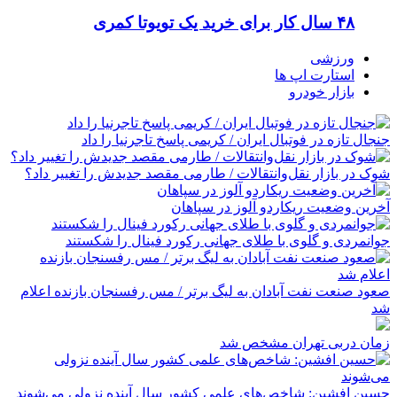
۴۸ سال کار برای خرید یک تویوتا کمری
ورزشی
استارت اپ ها
بازار خودرو
جنجال تازه در فوتبال ایران / کریمی پاسخ تاجرنیا را داد
شوک در بازار نقل‌وانتقالات / طارمی مقصد جدیدش را تغییر داد؟
آخرین وضعیت ریکاردو آلوز در سپاهان
جوانمردی و گلوی با طلای جهانی رکورد فینال را شکستند
صعود صنعت نفت آبادان به لیگ برتر / مس رفسنجان بازنده اعلام
شد
زمان دربی تهران مشخص شد
حسین افشین: شاخص‌های علمی کشور سال آینده نزولی می‌شوند