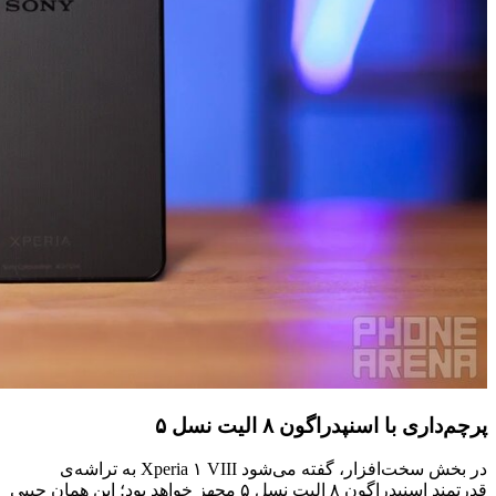
پرچم‌داری با اسنپدراگون ۸ الیت نسل ۵
در بخش سخت‌افزار، گفته می‌شود Xperia ۱ VIII به تراشه‌ی
قدرتمند اسنپدراگون ۸ الیت نسل ۵ مجهز خواهد بود؛ این همان چیپی