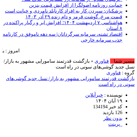
حمایت روزنامه اصولگرا از افزایش قیمت بنزین
پزشکیان: سپردن کار به افراد کارنابلد نامردی و خیانت است
قیمت مرغ، گوشت قرمز و دام زنده ۲۹ آذر ۱۴۰۳
هواشناسی ۷ اردیبهشت ۱۴۰۴؛ افزایش ابر و رگبار پراکنده در
۸ استان
اقتصاد تشنه، سرمایه سرگردانان| سه دهه ناموفق در کارنامه
جذب سرمایه خارجی
امروز : یکشنبه, ۱۸ مرداد , ۱۴۰۵ .::. برابر با : Sunday, 9 August , 2026 .::. اخبار منتشر شده : 7
مسیر شما
فناوری
» بازگشت قدرتمند سامورایی مشهور به بازار/
نسل جدید گوشی‌های سونی در راه است
گروه :
فناوری
بازگشت قدرتمند سامورایی مشهور به بازار/ نسل جدید گوشی‌های
سونی در راه است
نویسنده :
خبرآنلاین
۱۹ آبان ۱۴۰۴
کد خبر 134194
126 بازدید
بدون نظر
پرینت