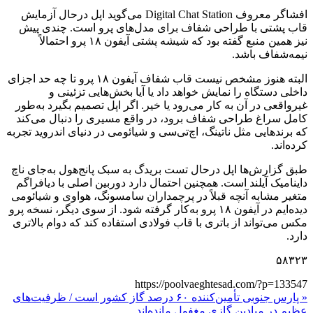
افشاگر معروف Digital Chat Station می‌گوید اپل درحال آزمایش
قاب پشتی با طراحی شفاف برای مدل‌های پرو است. چندی پیش
نیز همین منبع گفته بود که شیشه پشتی آیفون ۱۸ پرو احتمالاً
نیمه‌شفاف باشد.
البته هنوز مشخص نیست قاب شفاف آیفون ۱۸ پرو تا چه حد اجزای
داخلی دستگاه را نمایش خواهد داد یا آیا بخش‌هایی تزئینی و
غیرواقعی در آن به کار می‌رود یا خیر. اگر اپل تصمیم بگیرد به‌طور
کامل سراغ طراحی شفاف برود، در واقع مسیری را دنبال می‌کند
که برندهایی مثل ناتینگ، اچ‌تی‌سی و شیائومی در دنیای اندروید تجربه
کرده‌اند.
طبق گزارش‌ها اپل درحال تست بریدگ به سبک پانج‌هول به‌جای ناچ
داینامیک آیلند است. همچنین احتمال دارد دوربین اصلی با دیافراگم
متغیر مشابه آنچه قبلاً در پرچمداران سامسونگ، هواوی و شیائومی
دیده‌ایم در آیفون ۱۸ پرو به‌کار گرفته شود. از سوی دیگر، نسخه پرو
مکس می‌تواند از باتری با قاب فولادی استفاده کند که دوام بالاتری
دارد.
۵۸۳۲۳
https://poolvaeghtesad.com/?p=133547
« پارس جنوبی تأمین‌کننده ۶۰ درصد گاز کشور است / ظرفیت‌های
عظیم در میادین گازی مغفول مانده‌اند