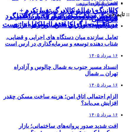
کالابرگ ۱ میلیونی در نبرد با تورم
زمانبندی شارژ کالابرگ تغییر کرد +
:: تایم لاین
هشدار فراکسیون کارگری: پرداخت
بررسی ضوابط افزایش اعتبار کالابرگ
عبور از حضورمحوری و تاکید بر عملکرد
جزئیات
سه‌رقمی
در نشست وزرای اقتصاد و کار
در ادارات برای کاهش ناترازی انرژی
مستقیم، جایگزین حذف واسطه‌ها نیست
۱۶ مرداد ۱۴۰۵
تعامل سازنده میان دستگاه‌ های اجرایی و قضایی،
شتاب‌ دهنده توسعه و سرمایه‌گذاری در ارس است
۱۶ مرداد ۱۴۰۵
انسداد مسیر جنوب به شمال چالوس و آزادراه
تهران ــ شمال
۱۶ مرداد ۱۴۰۵
الزام احتمالی اتاق امن؛ هزینه ساخت مسکن چقدر
افزایش می‌یابد؟
۱۶ مرداد ۱۴۰۵
افت شدید صدور پروانه‌های ساختمانی؛ بازار