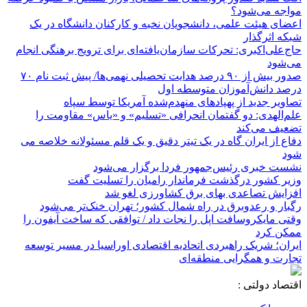
مواجه می‌شود؟
اعضای هیئت علمی، دانشجویان نخبه و کارکنان دانشگاه در یک
شبکه‌ اثرگذار
حاج‌علی‌اکبری: تحرکات سازمان‌یافته‌ای برای ترویج برهنگی انجام
می‌شود
صدور بیش از ۹۰ درصد هدایت تحصیلی نهمی‌ها/ پیش ثبت نام ۷۰
درصد دانش‌آموزان متوسطه اول
تصاویر جدید از پهپادهای منهدم‌شده آمریکا توسط سپاه
علم‌الهدی: دو گفتمان انحرافی «تسلیم» و «یاس» مقاومت را
تضعیف می‌کند
دفاع از ایران گاه در یک تیتر دقیق و یک قلم مسئولانه خلاصه می
شود
نشست خبری رئیس‌جمهور فردا برگزار می‌شود
وزیر کشور درگذشت فرماندار رامیان را تسلیت گفت
افزایش تصاعدی بهای برق کشاورزی لغو شد
رگبار و رعدوبرق در راه شمال کشور؛ تهران خنک‌تر می‌شود
وقتی مایکروسافت اپل را نجات داد / توافقی که ساخت آیفون را
ممکن کرد
ایران؛ شریک راهبردی اتحادیه اقتصادی اوراسیا در مسیر توسعه
تجارت و همگرایی منطقه‌ای
اقتصاد دولتی :