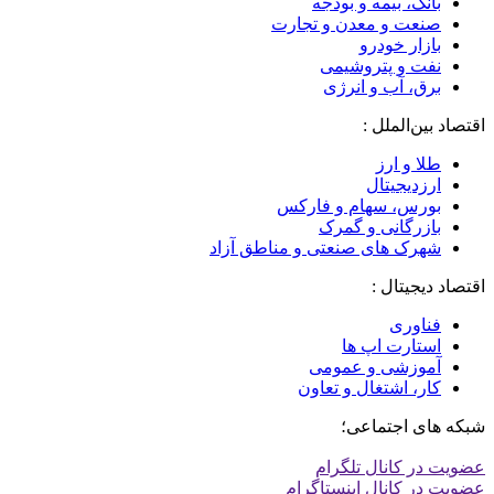
بانک، بیمه و بودجه
صنعت و معدن و تجارت
بازار خودرو
نفت و پتروشیمی
برق، آب و انرژی
اقتصاد بین‌الملل :
طلا و ارز
ارزدیجیتال
بورس، سهام و فارکس
بازرگانی و گمرک
شهرک های صنعتی و مناطق آزاد
اقتصاد دیجیتال :
فناوری
استارت اپ ها
آموزشی و عمومی
کار، اشتغال و تعاون
شبکه های اجتماعی؛
عضویت در کانال تلگرام
عضویت در کانال اینستاگرام