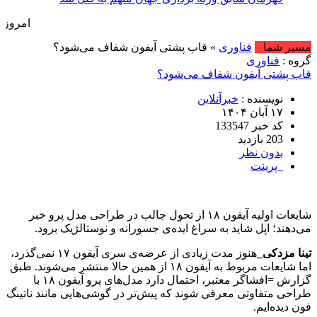
امروز : جمعه, ۱۶ مرداد , ۱۴۰۵ .::. برابر با : riday, 7 August , 2026
مسیر شما
فناوری
» قاب پشتی آیفون شفاف می‌شود؟
گروه :
فناوری
قاب پشتی آیفون شفاف می‌شود؟
نویسنده :
خبرآنلاین
۱۷ آبان ۱۴۰۴
کد خبر 133547
203 بازدید
بدون نظر
پرینت
شایعات اولیه آیفون ۱۸ از تحول جالب در طراحی مدل پرو خبر
می‌دهند؛ اپل شاید به سراغ ایده‌ی جسورانه و نوستالژیک برود.
تینا مزدکی_
هنوز مدت زیادی از عرضه‌ی سری آیفون ۱۷ نمی‌گذرد،
اما شایعات مربوط به آیفون ۱۸ از همین حالا منتشر می‌شوند. طبق
گزارش =افشاگر معتبر، احتمال دارد مدل‌های پرو آیفون ۱۸ با
طراحی متفاوتی معرفی شوند که پیش‌تر در گوشی‌هایی مانند ناتینگ
فون دیده‌ایم.