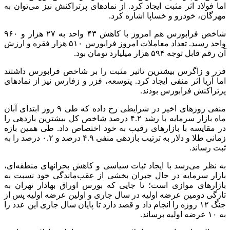
اما فولاد اثر مثبت ایجاد کرد. از نمادهای پرتراکنش نیز می‌توان به
مهرگان، خودرو و خساپا اشاره کرد.
شاخص فرابورس هم امروز با کاهش ۴۳ واحد به ۲۷ هزار و ۹۶۰
واحد رسید. تعداد معاملات امروز فرابورس ۵۱۰ هزار فقره و ارزش
آن رقم قابل توجه ۵۹۴ هزار میلیارد تومان بود.
فزر و زاگرس بیشترین تاثیر مثبت را بر شاخص فرابورس داشتند
اما آریا اثر منفی ایجاد کرد. پتوسعه، فزر و زفارس نیز از نمادهای
پرتراکنش فرابورس بودند.
منفی روزهای اخیر در شرایطی رخ داده که طی ۹ روز ابتدای آبان
ماه بازار سرمایه با رشد ۴.۲ درصد شاخص کل بیشترین بازدهی را
در مقایسه با بازارهای رقیب به خود اختصاص داد. طی همین بازه
زمانی طلا و دلار به ترتیب بازدهی منفی ۴.۹ درصد و ۰.۲ درصد را به
ثبت رساند.
به نظر می‌رسد با ایجاد ثبات سیاسی و کاهش بحرانهای منطقه‌ای،
بازار سرمایه در حال جبران بخشی از عقب‌ماندگی خود نسبت به
بازارهای موازی است؛ تا جایی که بورس اوراق بهادار تهران به
تازگی دومین عرضه اولیه در سال جاری و اولین عرضه اولیه پس از
جنگ ۱۲ روزه را انجام داد و قصد دارد تا پایان سال جاری این عدد را
به ۱۰ عرضه اولیه برساند.