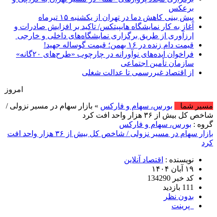
برعکس
پیش بینی کاهش دما در تهران از یکشنبه ۱۵ تیرماه
آغاز به کار نمایشگاه‌ هایپیتکس/ تاکید بر افزایش صادرات و
ارزآوری از طریق برگزاری نمایشگاه‌های داخلی و خارجی
قیمت دام زنده در ۱۶ بهمن؛ قیمت گوساله جهید!
فراخوان ایده‌های نوآورانه در چارچوب «طرح‌های ۲۰گانه»
سازمان تأمین اجتماعی
از اقتصاد غیررسمی تا عدالت شغلی
امروز : شنبه, ۱۷ مرداد , ۱۴۰۵ .::. برابر با : Saturday, 8 August , 2026 .::. اخبار منتشر ش
مسیر شما
بورس، سهام و فارکس
» بازار سهام در مسیر نزولی /
شاخص کل بیش از ۳۶ هزار واحد افت کرد
گروه :
بورس، سهام و فارکس
بازار سهام در مسیر نزولی / شاخص کل بیش از ۳۶ هزار واحد افت
کرد
نویسنده :
اقتصاد آنلاین
۱۹ آبان ۱۴۰۴
کد خبر 134290
111 بازدید
بدون نظر
پرینت