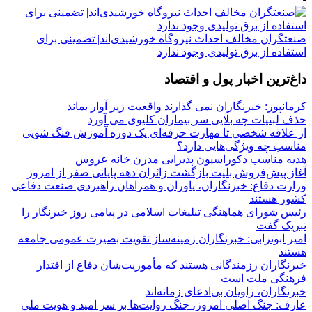
صنعتگران مخالف احداث نیروگاه خورشیدی‌اند| تضمینی برای
استفاده از برق تولیدی وجود ندارد
داغ‌ترین اخبار پول و اقتصاد
کرمانپور: خبرنگاران نمی گذارند واقعیت زیر آوار بماند
حذف لبنیات چه بلایی سر بیماران کلیوی می آورد
از علاقه شخصی تا مهارت حرفه‌ای یک دوره آموزش فنگ شویی
مناسب چه ویژگی‌هایی دارد؟
هدیه مناسب دکوراسیون پذیرایی مدرن خانه عروس
آغاز پیش‌فروش بلیت بازگشت زائران دهه پایانی صفر از امروز
وزارت دفاع: خبرنگاران، یاوران و همراهان راهبردی صنعت دفاعی
کشور هستند
رئیس شورای هماهنگی تبلیغات اسلامی در پیامی روز خبرنگار را
تبریک گفت
امیر ابوترابی: خبرنگاران زمینه‌ساز تقویت بصیرت عمومی جامعه
هستند
خبرنگاران رزمندگانی هستند که مأموریت‌شان دفاع از اقتدار
فرهنگی ملت است
خبرنگاران، راویان بی‌ادعای زمانه‌اند
عارف: جنگ اصلی امروز، جنگ روایت‌ها بر سر امید و هویت ملی