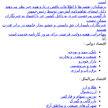
است
پزشکیان: بعضی‌ها با اطلاعات ناقص درباره همه چیز نظر می‌دهند
دلیل امضای تفاهم‌نامه آتش‌بس توسط رئیس‌جمهور
بازگشت مرجعیت خبری به داخل کشور جز با اعتماد به خبرنگاران
ممکن نیست
‏خبرنگاران پاسداران حقِ دانستن و چشمِ بیدار جامعه در برابر قدرت
هستند
مهاجرانی: هفته دولت، فرصتی برای مرور کارنامه خدمت است
اقتصاد دولتی :
بانک، بیمه و بودجه
صنعت و معدن و تجارت
بازار خودرو
نفت و پتروشیمی
برق، آب و انرژی
اقتصاد بین‌الملل :
طلا و ارز
ارزدیجیتال
بورس، سهام و فارکس
بازرگانی و گمرک
شهرک های صنعتی و مناطق آزاد