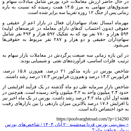
در حال حاضر ارزش معاملات خرد بورس شامل مبادلات سهام و
صندوق‌های سهامی به مرز ۱۴.۵ همت رسیده که نسبت به بازه
زمانی پس از جنگ ۱۲ روزه تقریبا سه برابر شده است.
مهرماه امسال تعداد سهام‌داران فعال در بازار اعم از حقیقی و
حقوقی (بدون احتساب کدهای دارای معامله در عرضه‌های اولیه)
۵۹۴ هزار و ۷۸۰ نفر بود که به تفکیک ۵۹۲ هزار و ۴۹۳ نفر شامل
سهام‌داران حقیقی و دو هزار و ۲۸۷ نفر مربوط به حقوقی‌ها
می‌شود.
در این بازه زمانی سه صنعت پرگردش در معاملات بازار سهام به
ترتیب فلزات اساسی، فرآورده‌های نفتی و شیمیایی بودند.
شاخص بورس در بازه مذکور ۲۱ درصد، هم‌وزن ۱۵.۸ درصد،
فرابورس ۱۴.۲ درصد و هم‌وزن فرابورس ۱۷.۳ درصد رشد داشتند.
شاخص بازار سرمایه طی دو ماه گذشته در یک فرآیند افزایشی از
حدود ۲.۴ میلیون واحد به ۳.۲ میلیون واحد رسیده است. هم‌چنین در
هفته اول آبان ماه ۴.۲ درصد رشد داشت. بورس در یک ماه اخیر نیز
با افزایش ۱۷.۶ درصد بالاترین میزان بازدهی را بین بازارهای رقیب
به خود اختصاص داده است.
https://poolvaeghtesad.com/?p=134290
« پیش‌بینی بورس فردا سه‌شنبه ۲۰ آبان ۱۴۰۴ / شاخص‌های بورس
نزولی خواهند ماند؟