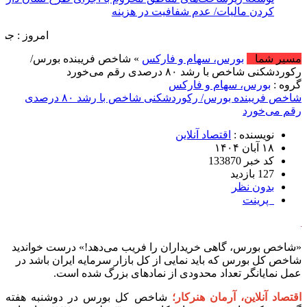
کردن مالیات/ عدم شفافیت در هزینه کرد مالیات مردم را
دلسرد کرده بود
امروز : جمعه, ۱۶ مرداد , ۱۴۰۵ .::. برابر با : Friday, 7 August , 2026 .::. اخبار منتشر شده : 45 خبر
مسیر شما
بورس، سهام و فارکس
» شاخص فریبنده بورس/
رکوردشکنی شاخص با رشد ۸۰ درصدی رقم می‌خورد
گروه :
بورس، سهام و فارکس
شاخص فریبنده بورس/ رکوردشکنی شاخص با رشد ۸۰ درصدی
رقم می‌خورد
نویسنده :
اقتصاد آنلاین
۱۸ آبان ۱۴۰۴
کد خبر 133870
127 بازدید
بدون نظر
پرینت
«شاخص بورس، گاهی خریداران را فریب می‌دهد!» درست خواندید
شاخص کل بورس که باید نمایی از کل بازار سرمایه ایران باشد در
عمل نمایانگر تعداد محدودی از نماد‌های بزرگ شده است.