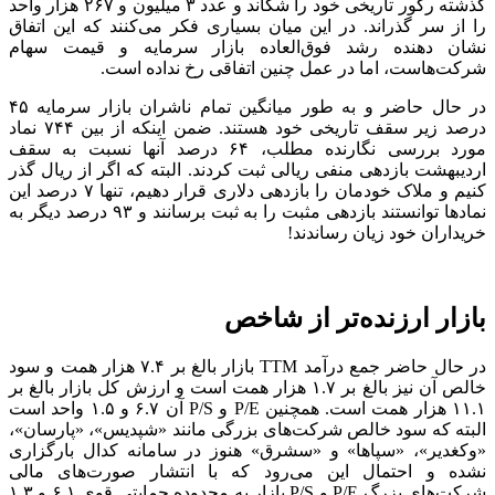
اقتصاد آنلاین، آرمان هنرکار؛
شاخص کل بورس در دوشنبه هفته
گذشته رکور تاریخی خود را شکاند و عدد ۳ میلیون و ۲۶۷ هزار واحد
را از سر گذراند. در این میان بسیاری فکر می‌کنند که این اتفاق
نشان دهنده رشد فوق‌العاده بازار سرمایه و قیمت سهام
شرکت‌هاست، اما در عمل چنین اتفاقی رخ نداده است.
در حال حاضر و به طور میانگین تمام ناشران بازار سرمایه ۴۵
درصد زیر سقف تاریخی خود هستند. ضمن اینکه از بین ۷۴۴ نماد
مورد بررسی نگارنده مطلب، ۶۴ درصد آنها نسبت به سقف
اردیبهشت بازدهی منفی ریالی ثبت کردند. البته که اگر از ریال گذر
کنیم و ملاک خودمان را بازدهی دلاری قرار دهیم، تنها ۷ درصد این
نماد‌ها توانستند بازدهی مثبت را به ثبت برسانند و ۹۳ درصد دیگر به
خریداران خود زیان رساندند!
بازار ارزنده‌تر از شاخص
در حال حاضر جمع درآمد TTM بازار بالغ بر ۷.۴ هزار همت و سود
خالص آن نیز بالغ بر ۱.۷ هزار همت است و ارزش کل بازار بالغ بر
۱۱.۱ هزار همت است. همچنین P/E و P/S آن ۶.۷ و ۱.۵ واحد است
البته که سود خالص شرکت‌های بزرگی مانند «شپدیس»، «پارسان»،
«وکغدیر»، «سپاها» و «سشرق» هنوز در سامانه کدال بارگزاری
نشده و احتمال این می‌رود که با انتشار صورت‌های مالی