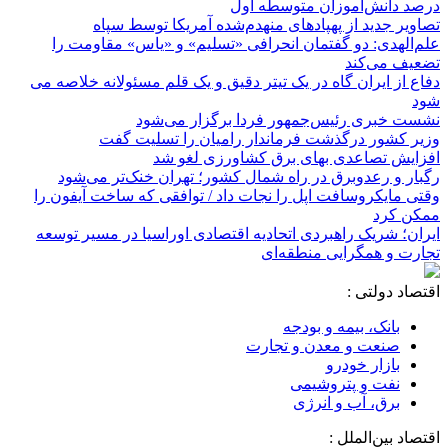
صدور بیش از ۹۰ درصد هدایت تحصیلی نهمی‌ها/ پیش ثبت نام ۷۰
درصد دانش‌آموزان متوسطه اول
تصاویر جدید از پهپادهای منهدم‌شده آمریکا توسط سپاه
علم‌الهدی: دو گفتمان انحرافی «تسلیم» و «یاس» مقاومت را
تضعیف می‌کند
دفاع از ایران گاه در یک تیتر دقیق و یک قلم مسئولانه خلاصه می
شود
نشست خبری رئیس‌جمهور فردا برگزار می‌شود
وزیر کشور درگذشت فرماندار رامیان را تسلیت گفت
افزایش تصاعدی بهای برق کشاورزی لغو شد
رگبار و رعدوبرق در راه شمال کشور؛ تهران خنک‌تر می‌شود
وقتی مایکروسافت اپل را نجات داد / توافقی که ساخت آیفون را
ممکن کرد
ایران؛ شریک راهبردی اتحادیه اقتصادی اوراسیا در مسیر توسعه
تجارت و همگرایی منطقه‌ای
اقتصاد دولتی :
بانک، بیمه و بودجه
صنعت و معدن و تجارت
بازار خودرو
نفت و پتروشیمی
برق، آب و انرژی