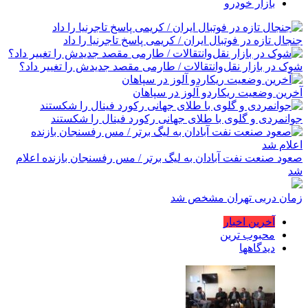
استارت اپ ها
بازار خودرو
جنجال تازه در فوتبال ایران / کریمی پاسخ تاجرنیا را داد
شوک در بازار نقل‌وانتقالات / طارمی مقصد جدیدش را تغییر داد؟
آخرین وضعیت ریکاردو آلوز در سپاهان
جوانمردی و گلوی با طلای جهانی رکورد فینال را شکستند
صعود صنعت نفت آبادان به لیگ برتر / مس رفسنجان بازنده اعلام
شد
زمان دربی تهران مشخص شد
آخرین اخبار
محبوب ترین
دیدگاهها