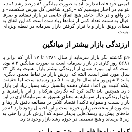
از آنجایی که نماد‌های بورسی به صورت میانگین ۴۵ درصد با سقف
قیمتی خود فاصله دارند باید به صورت میانگین ۸۱ درصد رشد کنند تا
بتوانیم در اخبار بنویسیم که «رکورد شاخص کل بورس شکست» و
در واقع و در حال حاضر هیچ اتفاق خاصی در بازار نیفتاده و صرفا
اقبال به سمت تعداد کمی از نماد‌ها زیاد شده است که این اتفاق به
معنای رونق بازار و یا قرار گرفتن بازار سرمایه در نقطه ویژه‌ای
نیست.
ارزندگی بازار بیشتر از میانگین
p/e گذشته نگر بازار سرمایه از سال ۱۳۸۱ تا ۱۷ آبان که برابر با
۵۶۸۱ روز کاری در بازار سرمایه است به صورت میانگین ۸.۳ بوده
است که این مورد نشان از ارزندگی بیشتر بازار نسبت به کل ۲۳
سال مورد نظر است. البته که ارزش بازار در نقاط محدود دیگری
مانند ۴ شهریور ماه سال جاری به ۵.۱ نیز رسیده است، اما حقیقت
اینکه کلیت این اعداد نشان دهنده پتانسیل رشد بسیار زیاد این بازار
دارد. همچنین باید تاکید کرد که نگارش هرکدام از این پارامتر‌ها و
بیان ارزندگی بازار سرمایه به معنای تشویق به سرمایه‌گذاری در این
بازار نیست و همواره تاکید ا قتصاد آتلاین بر مطالعه دقیق بازار‌ها و
مشاوره از متخصصین این حوزه است و این احتمال وجود دارد که در
ماه‌های پیش رو ریسک‌هایی پدیدار شوند که ارزش بازار را حتی به
زیر ۵ برساند و هیچ تضمینی در حوزه رشد بازار وجود ندارد.