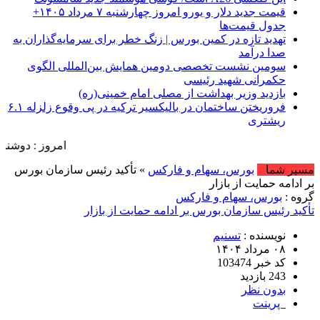
قیمت جدید دلار و یورو امروز چهارشنبه ۷ مرداد ۱۴۰۵+
جدول قیمت‌ها
تهدید تازه در کمین بورس | زنگ خطر برای سرمایه‌گذاران به
صدا درآمد
سومین نشست تخصصی دومین همایش بین‌المللی الگوی
حکمرانی شهید رئیسی
بازدید وزیر بهداشت از مصلی امام خمینی(ره)
فروریختن ساختمان در بالیکسیر ترکیه در پی وقوع زلزله ۶.۱
ریشتری
امروز : دوشنبه, ۱۹ مرداد , ۱۴۰۵ .::. برابر با : Monday, 10 August , 2026 .::. اخبار منتشر شده : 7 خبر
مسیر شما
بورس، سهام و فارکس
» تأکید رئیس سازمان بورس
بر ادامه حمایت از بازار
گروه :
بورس، سهام و فارکس
تأکید رئیس سازمان بورس بر ادامه حمایت از بازار
نویسنده :
تسنیم
۰۸ مرداد ۱۴۰۴
کد خبر 103474
243 بازدید
بدون نظر
پرینت