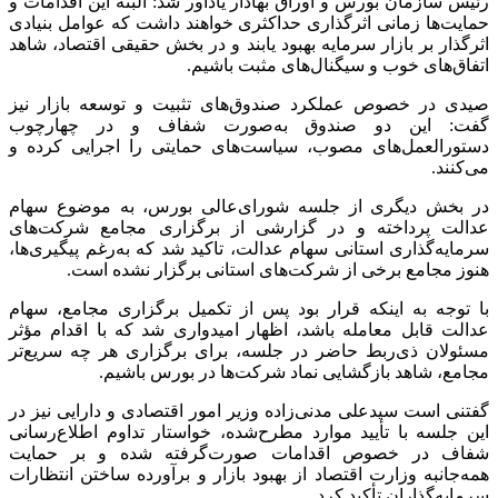
رئیس سازمان بورس و اوراق بهادار یادآور شد: البته این اقدامات و
حمایت‌ها زمانی اثرگذاری حداکثری خواهند داشت که عوامل بنیادی
اثرگذار بر بازار سرمایه بهبود یابند و در بخش حقیقی اقتصاد، شاهد
اتفاق‌های خوب و سیگنال‌های مثبت باشیم.
صیدی در خصوص عملکرد صندوق‌های تثبیت و توسعه بازار نیز
گفت: این دو صندوق به‌صورت شفاف و در چهارچوب
دستورالعمل‌های مصوب، سیاست‌های حمایتی را اجرایی کرده و
می‌کنند.
در بخش دیگری از جلسه شورای‌عالی بورس، به موضوع سهام
عدالت پرداخته و در گزارشی از برگزاری مجامع شرکت‌های
سرمایه‌گذاری استانی سهام عدالت، تاکید شد که به‌رغم پیگیری‌ها،
هنوز مجامع برخی از شرکت‌های استانی برگزار نشده است.
با توجه به اینکه قرار بود پس از تکمیل برگزاری مجامع، سهام
عدالت قابل معامله باشد، اظهار امیدواری شد که با اقدام مؤثر
مسئولان ذی‌ربط حاضر در جلسه، برای برگزاری هر چه سریع‌تر
مجامع، شاهد بازگشایی نماد شرکت‌ها در بورس باشیم.
گفتنی است سیدعلی مدنی‌زاده وزیر امور اقتصادی و دارایی نیز در
این جلسه با تأیید موارد مطرح‌شده، خواستار تداوم اطلاع‌رسانی
شفاف در خصوص اقدامات صورت‌گرفته شده و بر حمایت
همه‌جانبه‌ وزارت اقتصاد از بهبود بازار و برآورده ساختن انتظارات
سرمایه‌گذاران تأکید کرد.