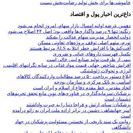
خاموشی‌ها برای بخش تولید رضایت‌بخش نیست
داغ‌ترین اخبار پول و اقتصاد
دهمین عرضه اولیه امسال بازار سهام، امروز انجام می‌شود
زنگنه: تنها ۹ درصد واگذاری‌ها واقعی بود؛ اصل ۴۴ اصلاح می‌شود
دولت انحصار مدیریت سهام عدالت را بشکند
تورم، متهم اصلی توقف پروژه‌های تعاونی مسکن
آفت‌کش‌ها با افزایش خطر ابتلا به ALS مرتبط هستند
تکمیل فهرست داروهای حیاتی و ضروری
نیمی از ظرفیت تولید صنایع لبنی خالی است
افزایش شاخص جهانی قیمت مواد غذایی در سایه نگرانیهای اقلیمی،
انرژی و تحولات ژئوپلیتیکی
ابلاغ دستور پرداخت ۵۰ درصد مطالبات واردکنندگان کالاهای
اساسی به بانک مرکزی و سازمان بودجه
اتحاد مقدس، خط مقدم دفاع از اسلام و ایران است
پزشکیان:سرمایه‌گذاری در فناوری‌های نوین مانع تحقق تحریم‌های
دشمنان است
پزشکیان: سپاه، ارتش و فراجا دنیا را به حیرت واداشتند
امیر جهانشاهی: دشمن در برابر اراده ملت ایران به زانو درآمده
است
روایت یک سند تاریخی از نخستین مسئولیت پزشکیان در جهاد
دانشگاهی
نشست صمیمانه سرپرست وزارت دفاع با اصحاب رسانه