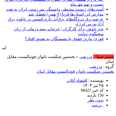
بیست و نهم مهرماه
آسیب‌های زیست محیطی وابستگی سرزمینی ایران به نفت
مدارس این استان‌ها فردا (۲ بهمن) تعطیل شد
عرضه برق نیروگاه‌های برق‌آبی تازه تاسیس در تابلوی برق
آزاد بورس انرژی
خبر خوش برای کارگران | جزئیات بیمه درمانی از زبان
سخنگوی دولت
فوری/ واریز حقوق بازنشستگان به تعویق افتاد؟
امروز : پنج شنبه, ۱۵ مرداد , ۱۴۰۵ .::. بر
مسیر شما
ورزشی
» نخستین شکست بانوان فوتبالیست مقابل
لبنان
گروه :
ورزشی
نخستین شکست بانوان فوتبالیست مقابل لبنان
نویسنده :
اقتصاد آنلاین
۲۵ تیر ۱۴۰۴
کد خبر 98423
156 بازدید
بدون نظر
پرینت