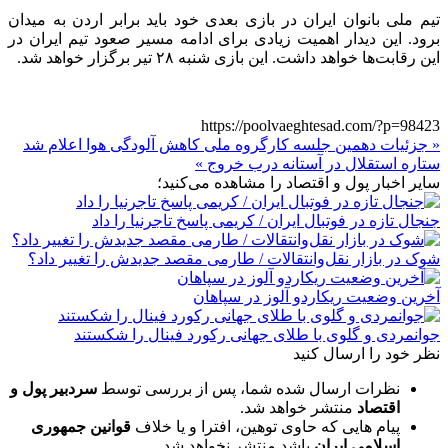
تیم ملی بانوان ایران در بازی بعدی خود باید برابر اردن به میدان
برود. این دیدار اهمیت زیادی برای ادامه مسیر صعود تیم ایران در
این رقابت‌ها خواهد داشت. این بازی شنبه ۲۸ تیر برگزار خواهد شد.
https://poolvaeghtesad.com/?p=98423
« جزئیات دهمین جلسه کارگروه ملی کاهش آلودگی هوا اعلام شد
ستاره استقلال در آستانه درب خروج »
سایر اخبار پول و اقتصاد را مشاهده می‌کنید؛
جنجال تازه در فوتبال ایران / کریمی پاسخ تاجرنیا را داد
شوک در بازار نقل‌وانتقالات / طارمی مقصد جدیدش را تغییر داد؟
آخرین وضعیت ریکاردو آلوز در سپاهان
جوانمردی و گلوی با طلای جهانی رکورد فینال را شکستند
نظر خود را ارسال کنید
نظرات ارسال شده شما، پس از بررسی توسط
سردبیر پول و
اقتصاد
منتشر خواهد شد.
پیام هایی که حاوی توهین، افترا و یا خلاف
قوانین جمهوری
اسلامی ایران
باشد منتشر نخواهد شد.