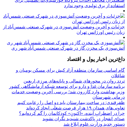
صنعتگران مخالف احداث نیروگاه خورشیدی‌اند| تضمینی برای
استفاده از برق تولیدی وجود ندارد
جزئیات و آخرین وضعیت آتش‌سوزی در شهرک صنعتی شمس‌آباد از
زبان رئیس اورژانس تهران
آتش‌سوزی یک مخزن گاز در شهرک صنعتی شمس‌آباد شهر ری
داغ‌ترین اخبار پول و اقتصاد
گام اساسی سازمان منطقه آزاد کیش برای مسکن بومیان و
شاغلان
تردد روان در محورهای شمالی و پایانه‌های مرزی اربعین
برنامه سازمان غذا و دارو برای توسعه شبکه آزمایشگاهی کشور
وزیر بهداشت وارد کازرون شد؛ بررسی آخرین وضعیت خدمات
درمانی شهرستان
ظفرقندی: در ساخت بیمارستان باید دو اصل را رعایت کنیم
تعاونی‌های همدان ۱۹ هزار فرصت شغلی ایجاد کرده‌اند
چرا در اضطرابِ آینده، «اکنونِ» کودکانمان را گم کرده‌ایم؟
صدای انفجار در پاکدشت شنیدید نگران نشوید
دستور جدید وزارت علوم ابلاغ شد