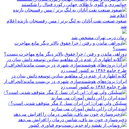
جوانمردی و گلوی با طلای جهانی رکورد فینال را شکستند
صعود صنعت نفت آبادان به لیگ برتر / مس رفسنجان بازنده اعلام
شد
زمان دربی تهران مشخص شد
دوراهی ماندن و رفتن / چرا حقوق بالاتر دیگر مانع مهاجرت نیست؟
گلایه اطهاری از عدم درک مفاهیم بنیادین توسعه دانش بنیان در
ایران/ پروژه‌های هوشمندسازی شهری در بن‌بست ماندند/انحراف از
طرح جامع ۱۳۸۶ به کشور آسیب زد
سیلیکن ولیِ تهران؛ این ایران نسل Z مگر متوقف شدنی است؟ /
آینده ایران را این دانش آموزان می سازند
ذخیره‌سازی خون بند ناف، شانس درمان را افزایش می‌دهد