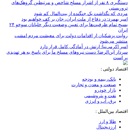
دستگیری ۸ نفر از اشرار مسلح شاخص و مرتبطین گروهک‌های
تروریستی
مردی که نگذاشت یک جنگنده از بیت‌المال کم شود
امیر بهمرد: در دفاع از ملت ایران، جان بر کف خواهیم بود
بسیج تمام ظرفیت‌ها برای تعیین وضعیت دیگر خلبانان سوخو ۲۴
ایران
روایت پزشکیان از اقدامات دولت برای معیشت مردم امشب
منتشر می‌شود
امیر اکرمی‌نیا: ارتش در آمادگی کامل قرار دارد
سردار ابن‌الرضا: دست نیروهای مسلح ما برای پاسخ به هر تهدیدی
پر است
اقتصاد دولتی :
بانک، بیمه و بودجه
صنعت و معدن و تجارت
بازار خودرو
نفت و پتروشیمی
برق، آب و انرژی
اقتصاد بین‌الملل :
طلا و ارز
ارزدیجیتال