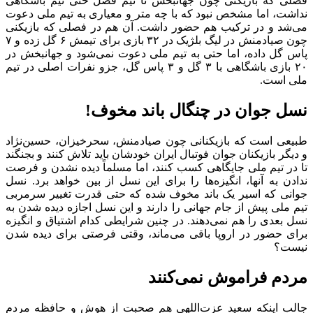
فصلی که بازیکنی چون جهانبخش تا نیم فصل حتی تیم باشگاهی
نداشت، اما مشخص نبود که با چه متر و معیاری به تیم ملی دعوت
می‌شد و در ترکیب هم حضور داشت. آن هم در فصلی که بازیکنی
چون صیادمنش در لیگ بلژیک در ۳۲ بازی برای تیمش ۶ گل زده و ۷
پاس گل داده، اما حتی به تیم ملی دعوت نمی‌شود و جهانبخش در
۲۰ بازی باشگاهی با ۳ گل و ۳ پاس گل، جزو نفرات اصلی در تیم
ملی است.
نسل جوان در چنگال باند مخوف!
طبیعی است که بازیکنانی چون صیادمنش، سحرخیزان، حسین‌نژاد
و دیگر بازیکنان جوان فوتبال ایران خودشان باید تلاش کنند و بجنگند
تا در تیم ملی جایگاهی کسب کنند، اما مسلماً دیده نشدن و فرصت
ندادن به آنها، انگیزه‌ها را برای این نسل از بین خواهد برد. نسل
جوانی که اسیر یک باند مخوف شده که حتی قدرت تغییر سرمربی
تیم ملی پیش از جام جهانی را دارند و این نسل اجازه دیده شدن به
نسل بعدی را هم نمی‌دهند. در چنین شرایطی کدام اشتیاق و انگیزه
برای حضور در اروپا باقی می‌ماند، وقتی فرصتی برای دیده شدن
نیست؟
مردم فراموش نمی‌کنند
جالب اینکه سعید عزت‌اللهی هم صحبت از هوش و حافظه مردم