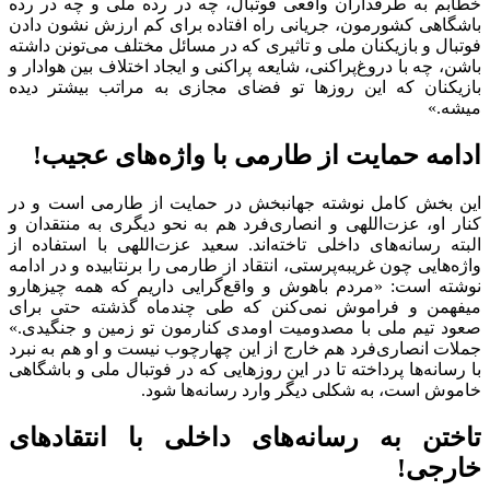
خطابم به طرفداران واقعی فوتبال، چه در رده ملی و چه در رده
باشگاهی کشورمون، جریانی راه افتاده برای کم ارزش نشون دادن
فوتبال و بازیکنان ملی و تاثیری که در مسائل مختلف می‌تونن داشته
باشن، چه با دروغ‌پراکنی، شایعه پراکنی و ایجاد اختلاف بین هوادار و
بازیکنان که این روز‌ها تو فضای مجازی به مراتب بیشتر دیده
میشه.»
ادامه حمایت از طارمی با واژه‌های عجیب!
این بخش کامل نوشته جهانبخش در حمایت از طارمی است و در
کنار او، عزت‌اللهی و انصاری‌فرد هم به نحو دیگری به منتقدان و
البته رسانه‌های داخلی تاخته‌اند. سعید عزت‌اللهی با استفاده از
واژه‌هایی چون غریبه‌پرستی، انتقاد از طارمی را برنتابیده و در ادامه
نوشته است: «مردم باهوش و واقع‌گرایی داریم که همه چیزهارو
میفهمن و فراموش نمی‌کنن که طی چندماه گذشته حتی برای
صعود تیم ملی با مصدومیت اومدی کنارمون تو زمین و جنگیدی.»
جملات انصاری‌فرد هم خارج از این چهارچوب نیست و او هم به نبرد
با رسانه‌ها پرداخته تا در این روزهایی که در فوتبال ملی و باشگاهی
خاموش است، به شکلی دیگر وارد رسانه‌ها شود.
تاختن به رسانه‌های داخلی با انتقادهای
خارجی!