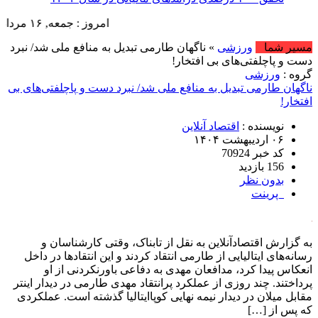
امروز : جمعه, ۱۶ مرداد , ۱۴۰۵ .::. برابر با : Friday, 7 August , 2026 .::. اخبار منتشر شده : 3 خبر
مسیر شما
ورزشی
» ناگهان طارمی تبدیل به منافع ملی شد/ نبرد
دست و پاچلفتی‌های بی افتخار!
گروه :
ورزشی
ناگهان طارمی تبدیل به منافع ملی شد/ نبرد دست و پاچلفتی‌های بی
افتخار!
نویسنده :
اقتصاد آنلاین
۰۶ اردیبهشت ۱۴۰۴
کد خبر 70924
156 بازدید
بدون نظر
پرینت
به گزارش اقتصادآنلاین به نقل از تابناک، وقتی کارشناسان و
رسانه‌های ایتالیایی از طارمی انتقاد کردند و این انتقادها در داخل
انعکاس پیدا کرد، مدافعان مهدی به دفاعی باورنکردنی از او
پرداختند. چند روزی از عملکرد پرانتقاد مهدی طارمی در دیدار اینتر
مقابل میلان در دیدار نیمه نهایی کوپاایتالیا گذشته است. عملکردی
که پس از […]