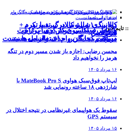
کالابرگ ۱ میلیونی در نبرد با تورم
زمانبندی شارژ کالابرگ تغییر کرد +
:: تایم لاین
بانوان روستایی خوش حساب‌ترین
هشدار فراکسیون کارگری: پرداخت
جزئیات
سه‌رقمی
دریافت کنندگان وام‌ اشتغالزایی هستند
مستقیم، جایگزین حذف واسطه‌ها نیست
۱۶ مرداد ۱۴۰۵
محسن رضایی: اجازه باز شدن مسیر دوم در تنگه
هرمز را نخواهیم داد
۱۶ مرداد ۱۴۰۵
لپ‌تاپ فوق‌سبک هواوی MateBook Pro S با
شارژدهی ۱۸ ساعته رونمایی شد
۱۶ مرداد ۱۴۰۵
سقوط یک هواپیمای غیرنظامی در نتیجه اختلال در
سیستم‌ GPS
۱۵ مرداد ۱۴۰۵