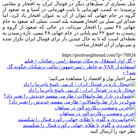
مثل بسیاری از نسل‌های دیگر در فوتبال ایران به افتخار و مقامی
نرسیده؛ نه کسب قهرمانی یا نایب قهرمانی در آسیا و نه صعود از
گروه در جام جهانی که بتوان از آن به عنوان افتخار یاد کرد، اما
صدای این نسل بی افتخار همیشه بلند است. نسلی که صعود به جام
جهانی ۴۸ تیمی را افتخار می‌داند، در حالی که صعود از گروه و
رسیدن به جمع ۳۲ تیم پایانی در جام جهانی ۴۸ تیمی، تازه رسیدن به
نقطه‌ای است که تا به حال چندین بار برای فوتبال ایران تکرار شده
و نمی‌توان از آن افتخار ساخت.
https://poolvaeghtesad.com/?p=70924
« گل اول استقلال به پیکان توسط رامین رضائیان + فیلم
استفاده از VAR به خاطر رئیس‌جمهور/ پنالتی پزشکیان چگونه گل
شد؟ »
سایر اخبار پول و اقتصاد را مشاهده می‌کنید؛
جنجال تازه در فوتبال ایران / کریمی پاسخ تاجرنیا را داد
شوک در بازار نقل‌وانتقالات / طارمی مقصد جدیدش را تغییر داد؟
آخرین وضعیت ریکاردو آلوز در سپاهان
جوانمردی و گلوی با طلای جهانی رکورد فینال را شکستند
نظر خود را ارسال کنید