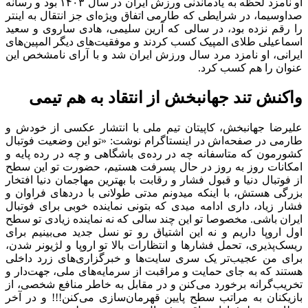
او نامزد لحظه به یادماندنی ورزش ایران در سال ۱۴۰۳ بود و رسانه
صداوسیما، در شرایطی که طارمی اتفاق ویژه‌ای جز انتقال به اینتر
را رقم نزده بود، در سالی که آرین سلیمی، هادی ساروی و سعید
اسماعیلی طلای المپیک کسب کردند و موفقیت‌های دیگر المپین‌های
ایرانی، او نامزد مرد سال ورزش ایران شد و با آرای نامشخص این
عنوان را هم کسب کرد.
واکنش تند جهانبخش از انتقاد به هم تیمی
علیرضا جهانبخش، کاپیتان تیم ملی با انتشار عکسی از خودش و
طارمی در صفحه‌اش در اینستاگرام نوشت: «تو این وضعیت فوتبال
کشورمون که متاسفانه چه در رده‌ی باشگاهی و چه در رده پایه و
امکانات روز به روز در حال پسرفت هستیم، حضورت تو این سطح
از فوتبال دنیا و قبول فشار و رقابت با بهترین مهاجمان دنیا افتخار
بزرگی هستش، با اینکه میدونم مدتی طولانی با درد‌های فراوان و
فشار زیاد، داری ادامه میدی که بتونی نماینده خوبی برای فوتبال
ایران باشی. مخصوصا تو این چند سالی که نه نماینده زیادی تو سطح
اول اروپا داریم و نه این اشتیاق رو تو نسل جدید می‌بینیم برای
ریسک‌پذیری، تحمل فشار‌ها و انتظارات بالا تو اروپا و لژیونر شدن،
برای من عجیب‌تر یک سری سایت‌ها و خبرگزاری‌های زرد داخلی
هستند که به جای حمایت و مراقبت از سرمایه‌های ملی، جهت‌دار و
تخریب‌گرانه برخورد می‌کنن و در مقابل به خاطر منافع شخصی، از
بازیکنان به مراتب سطح پایین قهرمان‌سازی می‌کنن!!! و در آخر