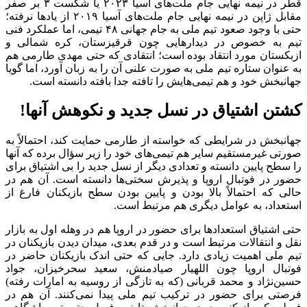
قطر در نیمه نهایی جام ملت‌های آسیا ۲۰۲۳ یا شکست ۳ بر صفر
مقابل ژاپن در نیمه نهایی جام ملت‌های آسیا ۲۰۱۹ از یادها نرفته؛
حتی با وجود صعود تیم ملی به جام جهانی ۴۸ تیمی، اما عملکرد فنی
تیم به خصوص در دیدارهایی چون قرقیزستان، کره شمالی و
ازبکستان مورد انتقاد بوده است؛ انتقادی که حتی مهدی طارمی هم
به عنوان ستاره تیم ملی به صورت علنی آن را به زبان آورد، اما گویا
جهانبخش خود و هم تیمی‌هایش را تافته جدا بافته دانسته است.
کشتن اشتیاق در نسل جدید و نکوهش آنها!
جهانبخش در شرایطی که خواسته از طارمی حمایت کند، احتمالاً به
صورتی غیرمستقیم سایر هم تیمی‌های خود را زیر سؤال برده که آنها
را سطح پایین دانسته و تعدادی دیگر از نسل جدید را بی اشتیاق برای
حضور در فوتبال اروپا و پذیرش سختی‌ها دانسته است. آن هم در
حالی که احتمالاً بالا بودن و پایین بودن سطح بازیکنان فارغ از
استعداد، به عوامل دیگری هم مرتبط است.
حتی اشتیاق استعدادها برای حضور در اروپا هم در وهله اول به بازار
نقل و انتقالات مرتبط است و در قدم بعدی، میدان دیدن بازیکنان در
تیم ملی اهمیت زیادی دارد. جایی که حتی اندک بازیکنان حاضر در
فوتبال اروپا چون اللهیار صیادمنش، سعید سحرخیزان، جواد
حسین‌نژاد و محمد قربانی (که به تازگی از روسیه به امارات رفته)
فرصتی برای حضور در ترکیب تیم ملی پیدا نمی‌کنند. آن هم در