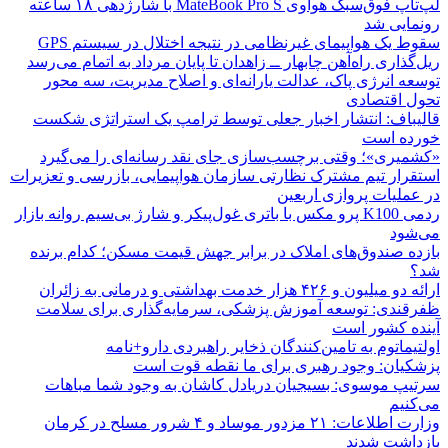
لپ‌تاپ فوق‌سبک هواوی MateBook Pro S با شارژدهی ۱۸ ساعته
رونمایی شد
سقوط یک هواپیمای غیرنظامی در نتیجه اختلال در سیستم‌ GPS
ریل‌گذاری راه‌آهن چابهار ــ زاهدان تا پایان مرداد به اتمام می‌رسد
توسعه انرژی پاک، عدالت یارانه‌ای و اصلاح مدیریت، سه محور
تحول اقتصادی
قالیباف: انتشار اخبار جعلی توسط ترامپ یک استراتژی شکست
خورده است
«کشمیری»؛ وقتی برچسب‌سازی جای نقد رسانه‌ای را می‌گیرد
استقرار تیم مشترک نظارتی سازمان هواپیمایی، بازرسی و تعزیرات
در عملیات پروازی اربعین
ردمی K100 پرو مکس با باتری غول‌پیکر و شارژ بی‌سیم روانه بازار
می‌شود
بازده صندوق‌های املاک در برابر جهش قیمت مسکن؛ کدام برنده
شد؟
ارائه دو میلیون و ۴۲۶ هزار خدمت بهداشتی و درمانی به زائران
ظفرقندی: توسعه آموزش پزشکی، سرمایه‌گذاری برای سلامت
آینده کشور است
اولتیماتوم به تامین‌کنندگان ذخایر راهبردی دارو+نامه
پزشکیان: وجود رهبری برای ما نقطه قوت است
سرتیپ موسوی: بسیجیان دریادل کاشان به وجود شما مباهات
می‌کنیم
وزارت اطلاعات: ۲۱ مزدور موساد و ۴ شرور مسلح در کرمان
بازداشت شدند