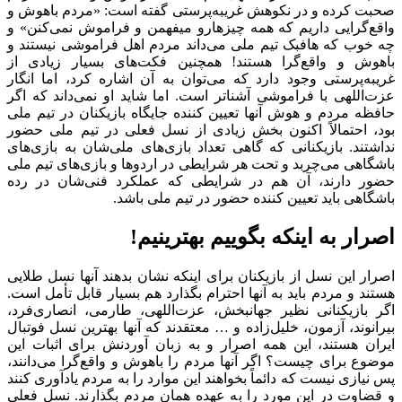
صحبت کرده و در نکوهش غریبه‌پرستی گفته است: «مردم باهوش و
واقع‌گرایی داریم که همه چیزهارو میفهمن و فراموش نمی‌کنن» و
چه خوب که هافبک تیم ملی می‌داند مردم اهل فراموشی نیستند و
باهوش و واقع‌گرا هستند! همچنین فکت‌های بسیار زیادی از
غریبه‌پرستی وجود دارد که می‌توان به آن اشاره کرد، اما انگار
عزت‌اللهی با فراموشی آشناتر است. اما شاید او نمی‌داند که اگر
حافظه مردم و هوش آنها تعیین کننده جایگاه بازیکنان در تیم ملی
بود، احتمالاً اکنون بخش زیادی از نسل فعلی در تیم ملی حضور
نداشتند. بازیکنانی که گاهی تعداد بازی‌های ملی‌شان به بازی‌های
باشگاهی می‌چربد و تحت هر شرایطی در اردوها و بازی‌های تیم ملی
حضور دارند، آن هم در شرایطی که عملکرد فنی‌شان در رده
باشگاهی باید تعیین کننده حضور در تیم ملی باشد.
اصرار به اینکه بگوییم بهترینیم!
اصرار این نسل از بازیکنان برای اینکه نشان بدهند آنها نسل طلایی
هستند و مردم باید به آنها احترام بگذارد هم بسیار قابل تأمل است.
اگر بازیکنانی نظیر جهانبخش، عزت‌اللهی، طارمی، انصاری‌فرد،
بیرانوند، آزمون، خلیل‌زاده و … معتقدند که آنها بهترین نسل فوتبال
ایران هستند، این همه اصرار و به زبان آوردنش برای اثبات این
موضوع برای چیست؟ اگر آنها مردم را باهوش و واقع‌گرا می‌دانند،
پس نیازی نیست که دائماً بخواهند این موارد را به مردم یادآوری کنند
و قضاوت در این مورد را به عهده همان مردم بگذارند. نسل فعلی