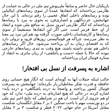
بازیکنان حال حاضر و سابقاً ملی‌پوش تیم ملی در حالی به حمایت از
طارمی پرداخته‌اند که انتقادها عمدتاً از سوی رسانه‌های ایتالیایی
بوده و رسانه‌های داخلی اتفاق عجیبی را رقم نزده‌اند. با این حال
جهانبخش، عزت‌اللهی و انصاری‌فرد به نحوی به نبرد با رسانه‌ها
پرداخته‌اند که انگار طارمی امروز تبدیل به منافع ملی شده و انتقاد
از او، خط قرمز است. حتی اگر این انتقادها مستقیماً از سوی
رسانه‌ها و کارشناسان داخلی صورت گرفته بود هم این نبرد بی معنا
به نظر می‌رسد، چراکه هر فوتبالیستی روزهای فرود و نزولی دارد
که به اقتضای زمان به آن پرداخته می‌شود. حال اگر رسانه‌های
داخلی هم نقدی داشته باشند، هیچ وقت به تندی رسانه‌های خارجی
نبوده که حالا با جمله «دست و پاچلفتی» از زبان ماتری به انتقاد از
ستاره فوتبال ایران پرداخته‌اند.
اشاره به پسرفت از نسل بی افتخار!
جالب اینکه جملات آنها به گونه‌ای است که انگار هیچ حسابی روی
حافظه و قدرت تفکر مخاطبان باز نکرده‌اند؛ جهانبخش به پسرفت
فوتبال کشور پرداخته و واضحاً به «رده باشگاهی» و «رده پایه»
اشاره کرده، در حالی که هیچ اشاره‌ای به «رده ملی» ندارد که خود
او هم جزوی از آن است. آن هم در شرایطی که نتایج اخیر تیم ملی
در دو تورنمنت مهم با باخت سنگین ۶ بر ۲ مقابل انگلستان، شکست
مقابل آمریکا در جام جهانی ۲۰۲۲ قطر و شکست ۳ بر ۲ مقابل