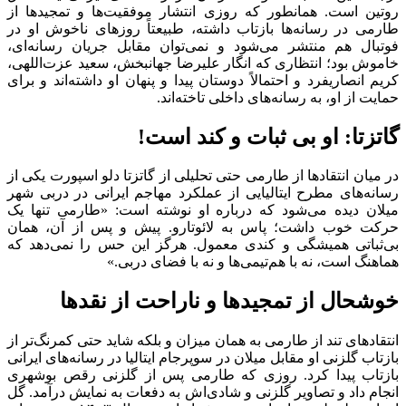
روتین است. همانطور که روزی انتشار موفقیت‌ها و تمجیدها از
طارمی در رسانه‌ها بازتاب داشته، طبیعتاً روزهای ناخوش او در
فوتبال هم منتشر می‌شود و نمی‌توان مقابل جریان رسانه‌ای،
خاموش بود؛ انتظاری که انگار علیرضا جهانبخش، سعید عزت‌اللهی،
کریم انصاریفرد و احتمالاً دوستان پیدا و پنهان او داشته‌اند و برای
حمایت از او، به رسانه‌های داخلی تاخته‌اند.
گاتزتا: او بی ثبات و کند است!
در میان انتقادها از طارمی حتی تحلیلی از گاتزتا دلو اسپورت یکی از
رسانه‌های مطرح ایتالیایی از عملکرد مهاجم ایرانی در دربی شهر
میلان دیده می‌شود که درباره او نوشته است: «طارمی تنها یک
حرکت خوب داشت؛ پاس به لائوتارو. پیش و پس از آن، همان
بی‌ثباتی همیشگی و کندی معمول. هرگز این حس را نمی‌دهد که
هماهنگ است، نه با هم‌تیمی‌ها و نه با فضای دربی.»
خوشحال از تمجیدها و ناراحت از نقدها
انتقادهای تند از طارمی به همان میزان و بلکه شاید حتی کمرنگ‌تر از
بازتاب گلزنی او مقابل میلان در سوپرجام ایتالیا در رسانه‌های ایرانی
بازتاب پیدا کرد. روزی که طارمی پس از گلزنی رقص بوشهری
انجام داد و تصاویر گلزنی و شادی‌اش به دفعات به نمایش درآمد. گل