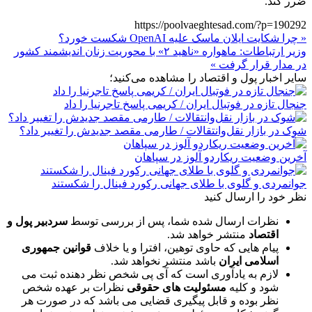
ضرر کند.
https://poolvaeghtesad.com/?p=190292
« چرا شکایت ایلان ماسک علیه OpenAI شکست خورد؟
وزیر ارتباطات: ماهواره «ناهید ۲» با محوریت زنان اندیشمند کشور
در مدار قرار گرفت »
سایر اخبار پول و اقتصاد را مشاهده می‌کنید؛
جنجال تازه در فوتبال ایران / کریمی پاسخ تاجرنیا را داد
شوک در بازار نقل‌وانتقالات / طارمی مقصد جدیدش را تغییر داد؟
آخرین وضعیت ریکاردو آلوز در سپاهان
جوانمردی و گلوی با طلای جهانی رکورد فینال را شکستند
نظر خود را ارسال کنید
نظرات ارسال شده شما، پس از بررسی توسط
سردبیر پول و
اقتصاد
منتشر خواهد شد.
پیام هایی که حاوی توهین، افترا و یا خلاف
قوانین جمهوری
اسلامی ایران
باشد منتشر نخواهد شد.
لازم به یادآوری است که آی پی شخص نظر دهنده ثبت می
شود و کلیه
مسئولیت های حقوقی
نظرات بر عهده شخص
نظر بوده و قابل پیگیری قضایی می باشد که در صورت هر