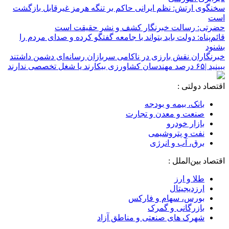
سخنگوی ارتش: نظم ایرانی حاکم بر تنگه هرمز غیرقابل بازگشت
است
حضرتی: رسالت خبرنگار کشف و نشر حقیقت است
قائم‌پناه: دولت باید بتواند با جامعه گفتگو کرده و صدای مردم را
بشنود
خبرنگاران نقش بارزی در ناکامی سربازان رسانه‌ای دشمن داشتند
ببینید |۶۵ درصد مهندسان کشاورزی بیکارند یا شغل تخصصی ندارند
اقتصاد دولتی :
بانک، بیمه و بودجه
صنعت و معدن و تجارت
بازار خودرو
نفت و پتروشیمی
برق، آب و انرژی
اقتصاد بین‌الملل :
طلا و ارز
ارزدیجیتال
بورس، سهام و فارکس
بازرگانی و گمرک
شهرک های صنعتی و مناطق آزاد