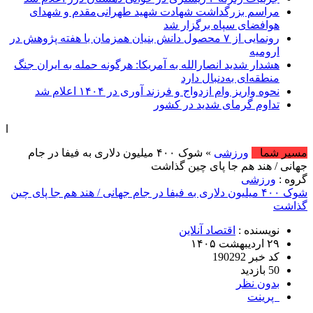
مراسم بزرگداشت شهادت شهید طهرانی‌مقدم و شهدای
هوافضای سپاه برگزار شد
رونمایی از ۷ محصول دانش بنیان همزمان با هفته پژوهش در
ارومیه
هشدار شدید انصارالله به آمریکا: هرگونه حمله به ایران جنگ
منطقه‌ای به‌دنبال دارد
نحوه واریز وام ازدواج و فرزند آوری در ۱۴۰۴ اعلام شد
تداوم گرمای شدید در کشور
امروز : شنبه, ۱۷ مرداد , ۱۴۰۵ .::. برابر ب
مسیر شما
ورزشی
» شوک ۴۰۰ میلیون دلاری به فیفا در جام
جهانی / هند هم جا پای چین گذاشت
گروه :
ورزشی
شوک ۴۰۰ میلیون دلاری به فیفا در جام جهانی / هند هم جا پای چین
گذاشت
نویسنده :
اقتصاد آنلاین
۲۹ اردیبهشت ۱۴۰۵
کد خبر 190292
50 بازدید
بدون نظر
پرینت