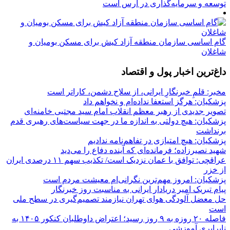
توسعه و سرمایه‌گذاری در ارس است
گام اساسی سازمان منطقه آزاد کیش برای مسکن بومیان و
شاغلان
داغ‌ترین اخبار پول و اقتصاد
مخبر: قلمِ خبرنگارِ ایرانی، از سلاح دشمن، کاراتر است
پزشکیان: هرگز استعفا نداده‌ام و نخواهم داد
تصویر جدیدی از رهبر معظم انقلاب امام سید مجتبی خامنه‌ای
پزشکیان: هیچ دولتی به اندازه ما در جهت سیاست‌های رهبری قدم
برنداشت
پزشکیان: هیچ امتیازی در تفاهم‌نامه ندادیم
شهید نصیرزاده؛ فرمانده‌ای که آینده دفاع را می‌دید
عراقچی: توافق با عمان نزدیک است/ تکذیب سهم ۱۱ درصدی ایران
از خزر
پزشکیان: امروز مهم‌ترین نگرانی‌ام معیشت مردم است
پیام تبریک امیر دریادار ایرانی به مناسبت روز خبرنگار
حل معضل آلودگی هوای تهران نیازمند تصمیم‌گیری در سطح ملی
است
فاصله ۲۰ روزه به ۹ روز رسید؛ اعتراض داوطلبان کنکور ۱۴۰۵ به
نابرابری آموزشی