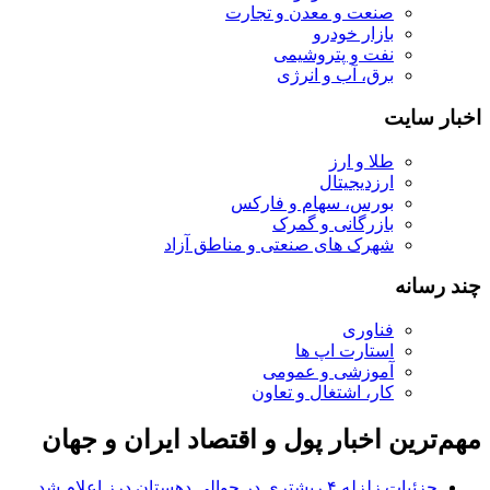
صنعت و معدن و تجارت
بازار خودرو
نفت و پتروشیمی
برق، آب و انرژی
اخبار سایت
طلا و ارز
ارزدیجیتال
بورس، سهام و فارکس
بازرگانی و گمرک
شهرک های صنعتی و مناطق آزاد
چند رسانه
فناوری
استارت اپ ها
آموزشی و عمومی
کار، اشتغال و تعاون
مهم‌ترین اخبار پول و اقتصاد ایران و جهان
جزئیات زلزله ۴ ریشتری در حوالی دهستان درز اعلام شد