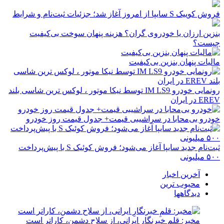
فروش کوییک S سایپا از امروز آغاز شد؛ جزئیات ثبت‌نام و شرایط
بنزین ارزان یا خودروی گران؟ هزینه پنهان سوخت بی‌کیفیت
چیست؟
مالیات پنهان بنزین بی‌کیفیت
رونمایی خودرو IM LS9 توسط نیکا موتور ، لوکس ترین شاسی بلند
EREV در ایران
خودرو بی‌محابا در سراشیبی قیمت+ جدول قیمت روز خودرو
ثبت‌نام جدید سایپا آغاز می‌شود؛ فروش کوئیک S با پیش‌پرداخت
۵۰۰ میلیونی
آخرین اخبار
محبوب ترین
دیدگاهها
مخبر: قلمِ خبرنگارِ ایرانی، از سلاح دشمن، کاراتر است