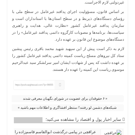
غیردولتی لازم الاجراست.
بر اساس قانون، مسؤولیت اجرای پدافند غیرعامل در سطح ملی با
رؤسای دستگاه‌های ذیربط و در سطح استان‌ها با استانداران است و
سازمان پدافند غیرعامل کشور «نظارت عالی، هدایت و راهبری
سیاست‌ها، برنامه‌ها و مصوبات کارگروه دائمی پدافند غیرعامل» را در
دستگاه‌های موضوع این قانون بر عهده دارد.
لازم به ذکر است پیش از این سپهبد شهید محمد باقری رئیس پیشین
ستاد کل نیرو‌های مسلح ریاست کمیته دائمی پدافند غیرعامل کشور را
بر عهده داشت که پس از شهادت ایشان امیر سرلشکر سید عبدالرحیم
موسوی ریاست این کمیته را عهده دار هستند.
https://poolvaeghtesad.com/?p=96655
« ۶ حقوقدان برای عضویت در شورای نگهبان معرفی شدند
شبکه‌های دشمن لو رفتند!/ منتظر افشاگری‌ و اطلاعات مهم باشید »
سایر اخبار پول و اقتصاد را مشاهده می‌کنید؛
عراقچی در پیامی درگذشت ابوالقاسم قاسم‌زاده را