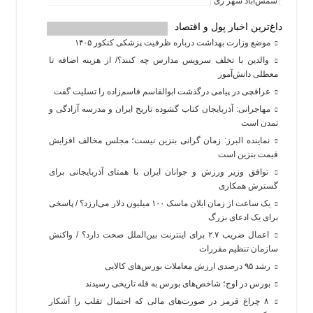
داغ‌ترین اخبار پول و اقتصاد
موضع وزارت بهداشت درباره ظرفیت پزشکی کنکور ۱۴۰۵
والدین با تخلف سرویس مدارس چه کنند؟/ از هزینه اضافه تا
معطلی دانش‌آموز
عراقچی در پیامی درگذشت ابوالقاسم قاسم‌زاده را تسلیت گفت
مهاجرانی: آذربایجان کتاب گشوده تاریخ ایران و مدرسه آزادگی و
تمدن است
نماینده البرز: زمان گرانی بنزین نیست؛ مجلس مخالف افزایش
قیمت بنزین است
توافق وزیر ورزش و جوانان ایران با همتای آذربایجانی برای
گسترش همکاری
یک ساعت از زمان ایلان ماسک ۱۰۰ میلیون دلار می‌ارزد؟ / پاسخی
برای یک ادعای بزرگ
اعمال ضریب ۲.۷ برای اینترنت بین‌الملل صحت دارد؟ / واکنش
سازمان تنظیم مقررات
رشد ۹۵ درصدی ارزش معاملات بورس‌های کالایی
بورس در اوج؛ شاخص‌های بورس به قله تاریخی رسیدند
۸ چراغ قرمز در صورت‌های مالی که احتمال تقلب را آشکار