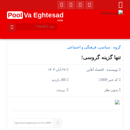
Pool
Va Eghtesad
.com
گروه :
سیاسی، فرهنگی و اجتماعی
تنها گزینه گروسی‌!
نویسنده :
اقتصاد آنلاین
۲۷ آبان ۱۴۰۳
کد خبر 23809
288 بازدید
بدون نظر
پرینت
https://poolvaeghtesad.com/?p=23809