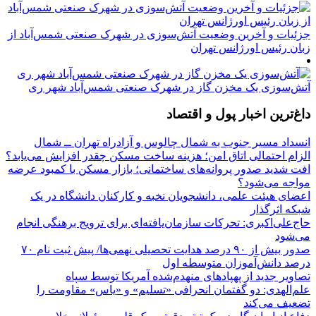
جزئیات و آخرین وضعیت آتش‌سوزی در شهرک صنعتی شمس‌آباد از
زبان رئیس اورژانس تهران
آتش‌سوزی یک مخزن گاز در شهرک صنعتی شمس‌آباد شهر ری
داغ‌ترین اخبار پول و اقتصاد
انسداد مسیر جنوب به شمال چالوس و آزادراه تهران ــ شمال
الزام احتمالی اتاق امن؛ هزینه ساخت مسکن چقدر افزایش می‌یابد؟
افت شدید صدور پروانه‌های ساختمانی؛ بازار مسکن با کمبود عرضه
مواجه می‌شود؟
اعضای هیئت علمی، دانشجویان نخبه و کارکنان دانشگاه در یک
شبکه‌ اثرگذار
حاج‌علی‌اکبری: تحرکات سازمان‌یافته‌ای برای ترویج برهنگی انجام
می‌شود
صدور بیش از ۹۰ درصد هدایت تحصیلی نهمی‌ها/ پیش ثبت نام ۷۰
درصد دانش‌آموزان متوسطه اول
تصاویر جدید از پهپادهای منهدم‌شده آمریکا توسط سپاه
علم‌الهدی: دو گفتمان انحرافی «تسلیم» و «یاس» مقاومت را
تضعیف می‌کند