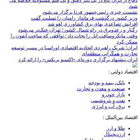
دفاع از ایران گاه در یک تیتر دقیق و یک قلم مسئولانه خلاصه می
شود
نشست خبری رئیس‌جمهور فردا برگزار می‌شود
وزیر کشور درگذشت فرماندار رامیان را تسلیت گفت
افزایش تصاعدی بهای برق کشاورزی لغو شد
رگبار و رعدوبرق در راه شمال کشور؛ تهران خنک‌تر می‌شود
وقتی مایکروسافت اپل را نجات داد / توافقی که ساخت آیفون را
ممکن کرد
ایران؛ شریک راهبردی اتحادیه اقتصادی اوراسیا در مسیر توسعه
تجارت و همگرایی منطقه‌ای
ایران پیشنهاد برگزاری دوره‌ای «اکسپو بریکس» را ارائه کرد
اقتصاد دولتی :
بانک، بیمه و بودجه
صنعت و معدن و تجارت
بازار خودرو
نفت و پتروشیمی
برق، آب و انرژی
اقتصاد بین‌الملل :
طلا و ارز
ارزدیجیتال