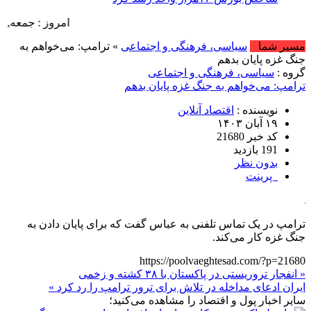
امروز : جمعه, ۱۶ مرداد , ۱۴۰۵ .::. برابر با : Friday, 7 August , 2026 .::. اخبار منتشر شده : 44 خبر
مسیر شما
سیاسی، فرهنگی و اجتماعی
» ترامپ: می‌خواهم به
جنگ غزه پایان بدهم
گروه :
سیاسی، فرهنگی و اجتماعی
ترامپ: می‌خواهم به جنگ غزه پایان بدهم
نویسنده :
اقتصاد آنلاین
۱۹ آبان ۱۴۰۳
کد خبر 21680
191 بازدید
بدون نظر
پرینت
ترامپ در یک تماس تلفنی به عباس گفت که برای پایان دادن به
جنگ غزه کار می‌کند.
https://poolvaeghtesad.com/?p=21680
« انفجار تروریستی در پاکستان با ۳۸ کشته و زخمی
ایران ادعای مداخله در تلاش برای ترور ترامپ را رد کرد »
سایر اخبار پول و اقتصاد را مشاهده می‌کنید؛