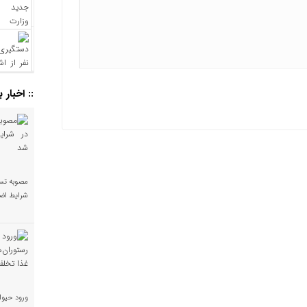
:: اخبار 
مصوبه تس
شرایط اضط
ورود حیوا