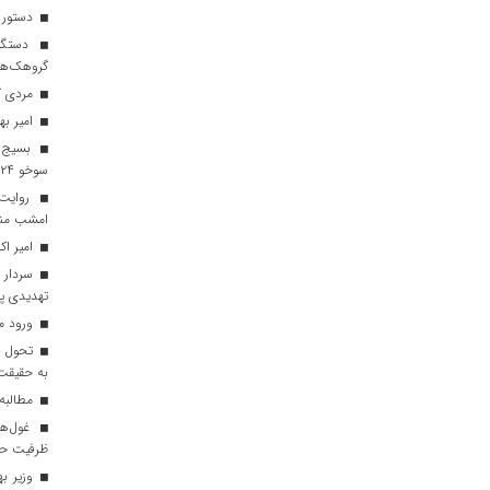
دستور ج
گروهک‌ها
مردی که
امیر به
بسیج ت
سوخو ۲۴ ایران
روایت 
امشب منت
امیر اکر
سردار ا
تهدیدی پ
ورود مو
به حقیقت 
مطالبه ۹ ساله مردم غرب البرز محق
ظرفیت حاف
وزیر به