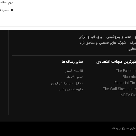
مهم سلام
مصوبه ت
نفت و پتروشیمی
برق، آب و انرژی
گمرک
شهرک های صنعتی و مناطق آزاد
تعاون
تبرترین مجلات اقتصادی
سایر رسانه‌ها
The Economi
اقتصاد گستر
Bloombe
عصر اقتصاد
Financial Ti
تحلیل سرمایه در ایران
The Wall Street Jour
داروخانه پرتودارو
NDTV Pro
نبع ممنوع می باشد.