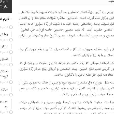
نید.
عبور ا
برای ک
ال پیامی به آیین بزرگداشت نخستین سالگرد شهادت سپهبد شهید غلامعلی
ل برگزار شد، آورده است: نخستین سالگرد شهادت مظلومانه و پر افتخار
:: تایم ل
سپهبد پاسدار غلامعلی رشید، فرمانده شهید قرارگاه مرکزی خاتم الانبیا
۱۵ مرداد ۱۴۰۵
سلامی حضرت آیت الله سید مجتبی حسینی خامنه ای(مد ظل العالی)،
چرا در 
ای مسلح و همچنین آحاد ملت شریف، بصیر، تاریخ ساز و قدرشناس ایران
۱۵ مرداد ۱۴۰۵
صدای ا
در این پیام آمده است: شهادت این سردار که در پی جنایت تروریستی رژیم سفاک صهیونی در آغاز جنگ تحمیلی ۱۲ روزه رقم خورد اگر چه
۱۵ مرداد ۱۴۰۵
 اسلامی را به رخ جهانیان کشاند.
دستور 
یک فرمانده میدانی که یک مکتب در عرصه دفاع و امنیت ملی بود؛ او که
۱۵ مرداد ۱۴۰۵
 آفرینی نظیر فتح المبین، ‌بیت المقدس و کربلای پنج در قرارگاه مرکزی
 معادلات نبرد حق علیه باطل را دگرگون ساخت.
گروهک‌
شت سال دوران دفاع مقدس محدود نبود و پس از جنگ به عنوان یکی از
۱۵ مرداد ۱۴۰۵
می ایران با اشراف کامل بر تهدیدهای ترکیبی دشمن و تاکید بر صبر
مردی ک
فظ امینت پایدار ایران اسلامی ایفا کرد.
۱۵ مرداد ۱۴۰۵
امیر ب
د کرده است: جنایت شهادت ایشان، توسط رژیم صهیونی با همراهی دولت
بود
 سردار عالیقدر در پیشبرد اهداف دفاعی کشور بود؛ امروز و در موسم
۱۵ مرداد ۱۴۰۵
‌بندیم که راهش را با قدرت و قوت ادامه خواهم داد.