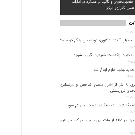
ز حضورمحوری و تاکید بر عملکرد در ادارات
اهش ناترازی انرژی
این
اضطرابِ آینده، «اکنونِ» کودکانمان را گم کرده‌ایم؟
نفجار در پاکدشت شنیدید نگران نشوید
جدید وزارت علوم ابلاغ شد
دستگیری ۸ نفر از اشرار مسلح شاخص و مرتبطین
های تروریستی
ه نگذاشت یک جنگنده از بیت‌المال کم شود
همرد: در دفاع از ملت ایران، جان بر کف خواهیم