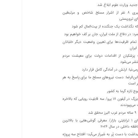
دید وزارت علوم ابلاغ شد
دستگیری ۸ نفر از اشرار مسلح شاخص و مرتبطین
ی تروریستی
 نگذاشت یک جنگنده از بیت‌المال کم شود
مرد: در دفاع از ملت ایران، جان بر کف خواهیم بود
مام ظرفیت‌ها برای تعیین وضعیت دیگر خلبانان
پزشکیان از اقدامات دولت برای معیشت مردم
شر می‌شود
می‌نیا: ارتش در آمادگی کامل قرار دارد
بن‌الرضا: دست نیروهای مسلح ما برای پاسخ به هر
ر است
ج تازه گرما به کشور
تحول بزرگ در آیفون ۱۸ پرو/ سه قابلیت رویایی که بالاخره
می‌پیوندند
ق شد
غول‌های ۱ ترابایتی بازار/ معرفی گوشی‌هایی با بالاترین
ظه داخلی در سال ۲۰۲۶
داشت با دست پُر به شیراز می‌آید؛ افتتاح سه پروژه