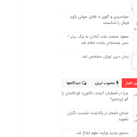
جوانمردی و گلوی با طلای جهانی رکورد
فینال را شکستند
صعود صنعت نفت آبادان به لیگ برتر /
مس رفسنجان بازنده اعلام شد
زمان دربی تهران مشخص شد
 اخبار
محبوب ترین
دیدگاهها
چرا در اضطرابِ آینده، «اکنونِ» کودکانمان را
گم کرده‌ایم؟
صدای انفجار در پاکدشت شنیدید نگران
نشوید
دستور جدید وزارت علوم ابلاغ شد