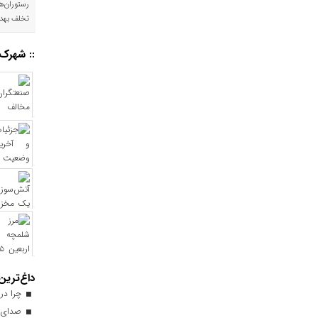
رستوران‌ه
تخلف بهد
:: شهرک‌
داغ‌ترین
چرا در ا
صدای ا