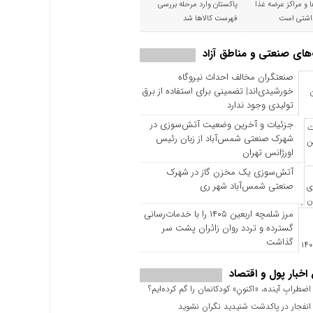
ا و مراکز عرضه غذا
پاکستان وارد مرحله بررسی
اشتی است
فهرست کالاها شد
های صنعتی و مناطق آزاد
صنعتگران مخالف احداث نیروگاه
خورشیدی‌اند| تضمینی برای استفاده از برق
تولیدی وجود ندارد
جزئیات و آخرین وضعیت آتش‌سوزی در
شهرک صنعتی شمس‌آباد از زبان رئیس
اورژانس تهران
آتش‌سوزی یک مخزن گاز در شهرک
صنعتی شمس‌آباد شهر ری
مرز شلمچه اربعین ۱۴۰۵ را با خدمات‌رسانی
گسترده و تردد روان زائران پشت سر
گذاشت
 اخبار پول و اقتصاد
ضطرابِ آینده، «اکنونِ» کودکانمان را گم کرده‌ایم؟
نفجار در پاکدشت شنیدید نگران نشوید