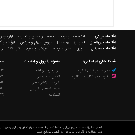
اقتصاد دولتی :
بانک، بیمه و بودجه
صنعت و معدن و تجارت
بازار خودرو
اقتصاد بین‌الملل :
طلا و ارز
ارزدیجیتال
بورس، سهام و فارکس
بازرگانی و 
اقتصاد دیجیتال :
فناوری
استارت اپ ها
آموزشی و عمومی
کار، اشتغال و 
شبکه های اجتماعی؛
همراه با پول و اقتصاد
مع
عضویت در کانال تلگرام
درباره پول و اقتصاد
st
عضویت در کانال اینستاگرام
تماس با سردبیر
rg
شرایط بازنشر محتوا
mes
حریم شخصی کاربران
nal
تبلیغات
fit
تمامی حقوق مطالب برای "پول و اقتصاد"محفوظ است و هرگونه کپی برداری بدون ذکر م
نشر مطالب با ذکر نام رسانه پول و اقتصاد بلامانع است.