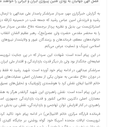
فضل الهی جهانیان به زودی طنین پیروزی ایران و ایرانی را خواهند ش
به گزارش خبرگزاری مهر، سردار سرلشکر پاسدار علی عبدالهی با ارس
رشید و فرزندش امین عباس رشید که جمعه شب در حسینیه ثارالله دزفو
استراتژیست بی بدیل و نظریه پرداز برجسته دفاع مقدس سردار سرافراز 
را به محضر مقدس حضرت ولی عصر(عج)، رهبر عظیم الشان انقلاب ا
خانواده‌های معظم، فرماندهان و رزمندگان غیور و ولایتمدار نیروه
اسلامی تبریک و تسلیت عرض می‌کنم.
ضایعه‌ای جانگداز بود ولی بار دیگر قدرت بازدارندگی و اقتدار ملی ایران
سرلشکر عبدالهی در ادامه پیام خود آورده است: شهید رشید نه فقط 
در دوران دفاع مقدس به عنوان یکی از معماران اصلی عملیات‌های غرور
خاتم الانبیا ایفای نقش کرد با هوشمندی ژئوپلتیک و تحلیل‌های عمیق
در این پیام آمده است: نقش راهبردی این شهید گرانقدر هرگز به ه
معماران اصلی دکترین دفاعی کشور و قدرت بازدارندگی جمهوری اسلا
راهبردی در کنار افزایش توان تهاجمی و بازدارندگی، نقش بی بدیلی در ح
فرمانده قرارگاه مرکزی خاتم الانبیا(ص) در ادامه پیام خود تاکی
تروریست ایالات متحده آمریکا خود گواه روشنی بر جایگاه کلیدی آن
پاسداشت نخستین سالگرد شهادت آن شهید ارجمند با او عهد و پیمان می