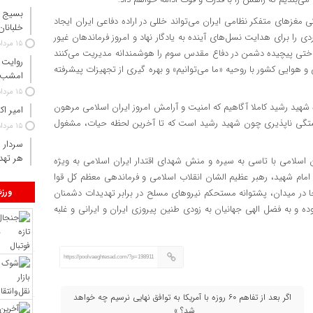
بسیج 
ی مغزهای متفکر نظامی ایران می‌تواند خللی در اراده دفاعی ایران ایجاد
خلبانان سو
دی را برای هدایت نسل‌های آینده به یادگار نهاد و امروز فرماندهان غیور
۱۵ مرداد ۱۴۰۵
شناختی پیچیده دشمن در دفاع مقدس سوم را هوشمندانه مدیریت می‌کنند
روایت 
 هوایی کشور با روحیه «ما می‌توانیم» و بهره گیری از تجهیزات پیشرفته
امشب 
۱۵ مرداد ۱۴۰۵
ه شهید رشید کاملا آگاهیم که امنیت و آرامش امروز ایران اسلامی مرهون
امیر اک
تگی ناپذیری چون شهید رشید است که تا آخرین لحظه حیات، مشغول
۱۵ مرداد ۱۴۰۵
سردار 
هر تهد
ن اسلامی با تاسی به سیره و منش شهدای اقتدار ایران اسلامی به ویژه
مام شهید، ‌رهبر عظیم الشان انقلاب اسلامی و فرماندهی معظم کل قوا
ورز
ا در میدان، پشتوانه مستحکم نیروهای مسلح در برابر تهدیدات دشمنان
به فضل الهی جهانیان به زودی طنین پیروزی ایران و ایرانی و غلبه
https://poolvaeghtesad.com/?p=198911
اگر بعد از تفاهم ۶۰ روزه با آمریکا به توافق نهایی نرسیم چه خواهد
شد؟ »