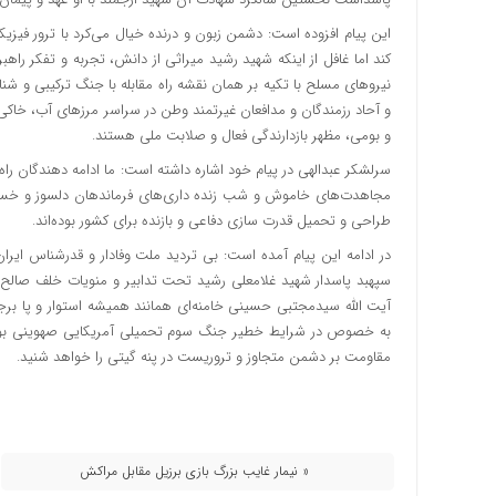
این پیام افزوده است: دشمن زبون و درنده خیال می‌کرد با ترور فیزیک
کند اما غافل از اینکه شهید رشید میراثی از دانش، تجربه و تفکر راهبر
نیروهای مسلح با تکیه بر همان نقشه راه مقابله با جنگ ترکیبی و 
و آحاد رزمندگان و مدافعان غیرتمند وطن در سراسر مرزهای آب، خاکی و
و بومی، مظهر بازدارندگی فعال و صلابت ملی هستند.
سرلشکر عبدالهی در پیام خود اشاره داشته است: ما ادامه دهندگان را
مجاهدت‌های خاموش و شب زنده داری‌های فرماندهان دلسوز و خس
طراحی و تحمیل قدرت سازی دفاعی و بازنده برای کشور بوده‌اند.
در ادامه این پیام آمده است: بی تردید ملت وفادار و قدرشناس ایرا
سپهبد پاسدار شهید غلامعلی رشید تحت تدابیر و منویات خلف صالح ا
آیت الله سیدمجتبی حسینی خامنه‌ای همانند همیشه استوار و پا برج
به خصوص در شرایط خطیر جنگ سوم تحمیلی آمریکایی صهوینی بوده و 
مقاومت بر دشمن متجاوز و تروریست در پنه گیتی را خواهد شنید.
« نیمار غایب بزرگ بازی برزیل مقابل مراکش