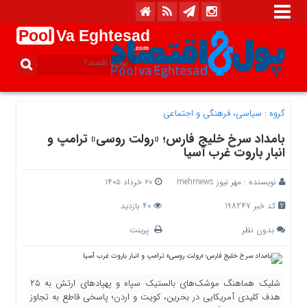
Pool
Va Eghtesad
.com
گروه :
سیاسی، فرهنگی و اجتماعی
بامداد سرخ خلیج فارس؛ «رولت روسی» ترامپ و
انبار باروت غرب آسیا
نویسنده :
مهر نیوز mehrnews
۲۰ خرداد ۱۴۰۵
کد خبر 198247
40 بازدید
بدون نظر
پرینت
شلیک هماهنگ موشک‌های بالستیک سپاه و پهپادهای ارتش به ۲۵
هدف کلیدی آمریکایی در بحرین، کویت و اردن؛ پاسخی قاطع به تجاوز