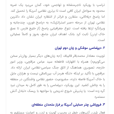
ترامپ با رویکرد تاجرمنشانه و تهاجمی خود، گمان می‌برد یک ضربه
محدود به سواحل ایران کافی است تا برتری نظامی آمریکا را تحمیل کند.
اما پاسخ «پله‌کانی، متقارن و فراتر از انتظار» ایران نشان داد دکترین
نظامی تهران از مرحله «صبر استراتژیک» به «پاسخ فوری، چندجانبه و
ویرانگر» ارتقا یافته است. تنوع جغرافیایی پاسخ (از خلیج فارس تا عمق
خاک اردن) ثابت کرد بانک اهداف ایران جامع، به‌روز و کاملاً عملیاتی
است
.
۲. دیپلماسی موشکی و زبان دوم تهران
توییت معنادار محمدباقر قالیباف («به زبان‌های دیگر بسیار روان‌تر سخن
می‌گوییم») همراه با اظهارات قاطعانه سید عباس عراقچی، وزیر امور
خارجه، تصویری هماهنگ از اتاق جنگ سیاسی-نظامی ایران ارائه داد.
عراقچی با تأکید بر اینکه «تنگه هرمز آب بین‌المللی نیست و هزاران مایل
با خاک آمریکا فاصله دارد»، مشروعیت حضور نظامی واشنگتن در منطقه
را به چالش کشید. این رویکرد، دیپلماسی را به طور کامل به میدان نبرد
گره زده است: یا پذیرش خروج تدریجی یا مواجهه با ریسک «تبادل آتش
مستمر».
۳. فروپاشی چتر حمایتی آمریکا بر فراز متحدان منطقه‌ای
فعال شدن آژیرهای خطر در بحرین، کویت و اردن و اصابت مستقیم به