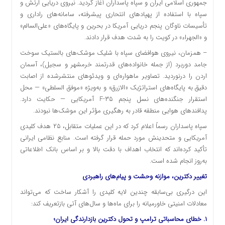
جمهوری اسلامی ایران و سپاه پاسداران آغاز گردید. نیروی دریایی ارتش و
سپاه با استفاده از پهپادهای انتحاری پیشرفته، سامانه‌های راداری و
تأسیسات ناوگان پنجم دریایی آمریکا در بحرین و پایگاه‌های «علی‌السالم»
و «الجهراء» در کویت را به شدت هدف قرار دادند.
– همزمان، نیروی هوافضای سپاه با شلیک موشک‌های بالستیک سوخت
جامد دوربرد (از جمله خانواده‌های قدرتمند خرمشهر و سجیل)، آسمان
اردن را درنوردید. تصاویر ماهواره‌ای و ویدئوهای منتشرشده از اصابت
دقیق به پایگاه‌های استراتژیک «الازرق» و به‌ویژه «موفق السلطی» — محل
استقرار جنگنده‌های نسل پنجم F-۳۵ آمریکایی — حکایت دارد.
پدافندهای هوایی منطقه قادر به رهگیری مؤثر این موشک‌ها نبودند.
سپاه پاسداران رسماً اعلام کرد که در این عملیات متقابل، ۲۵ هدف کلیدی
آمریکایی و متحدینش مورد حمله قرار گرفته است. منابع نظامی ایرانی
تأکید کرده‌اند که انتخاب اهداف با دقت بالا و بر اساس بانک اطلاعاتی
به‌روز انجام شده است.
تغییر دکترین، موازنه وحشت و پیام‌های راهبردی
این درگیری بی‌سابقه چندین لایه کلیدی را آشکار ساخت که می‌تواند
معادلات امنیتی خاورمیانه را برای ماه‌ها و سال‌های آتی بازتعریف کند:
۱. خطای محاسباتی ترامپ و تحول دکترین بازدارندگی ایران؛