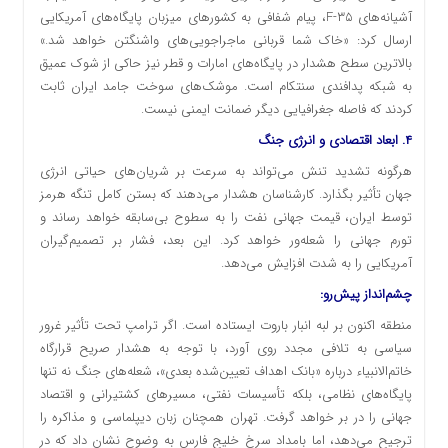
آشیانه‌های F-۳۵، پیام شفافی به کشورهای میزبان پایگاه‌های آمریکایی
ارسال کرد: «خاک شما قربانی ماجراجویی‌های واشنگتن خواهد شد.»
بالاترین سطح هشدار در پایگاه‌های امارات و قطر نیز حاکی از شوک عمیق
به شبکه پدافندی سنتکام است. موشک‌های سوخت جامد ایران ثابت
کردند که فاصله جغرافیایی دیگر ضمانت ایمنی نیست.
۴. ابعاد اقتصادی و انرژی جنگ
هرگونه تشدید تنش می‌تواند به سرعت بر شریان‌های حیاتی انرژی
جهان تأثیر بگذارد. کارشناسان هشدار می‌دهند که بستن کامل تنگه هرمز
توسط ایران، قیمت جهانی نفت را به سطوح بی‌سابقه خواهد رساند و
تورم جهانی را شعله‌ور خواهد کرد. این بعد، فشار بر تصمیم‌گیران
آمریکایی را به شدت افزایش می‌دهد.
چشم‌انداز پیش‌رو:
منطقه اکنون بر لبه انبار باروت ایستاده است. اگر ترامپ تحت تأثیر غرور
سیاسی به تلافی مجدد روی آورد، با توجه به هشدار صریح قرارگاه
خاتم‌الانبیاء درباره «بانک اهداف تعیین‌شده بعدی»، شعله‌های جنگ نه تنها
پایگاه‌های نظامی، بلکه تأسیسات نفتی، مسیرهای کشتیرانی و اقتصاد
جهانی را در بر خواهد گرفت. تهران همچنان زبان دیپلماسی و مذاکره را
ترجیح می‌دهد، اما بامداد سرخ خلیج فارس به وضوح نشان داد که در