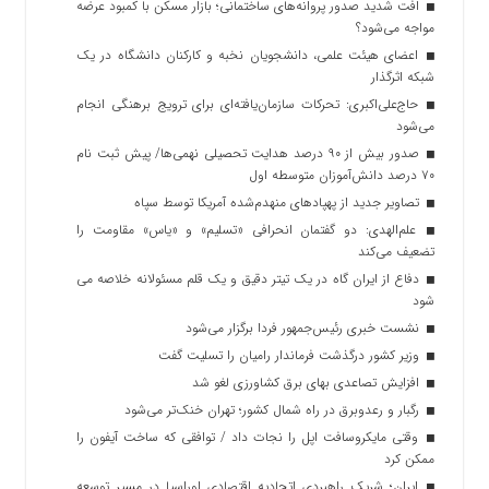
افت شدید صدور پروانه‌های ساختمانی؛ بازار مسکن با کمبود عرضه
مواجه می‌شود؟
اعضای هیئت علمی، دانشجویان نخبه و کارکنان دانشگاه در یک
شبکه‌ اثرگذار
حاج‌علی‌اکبری: تحرکات سازمان‌یافته‌ای برای ترویج برهنگی انجام
می‌شود
صدور بیش از ۹۰ درصد هدایت تحصیلی نهمی‌ها/ پیش ثبت نام
۷۰ درصد دانش‌آموزان متوسطه اول
تصاویر جدید از پهپادهای منهدم‌شده آمریکا توسط سپاه
علم‌الهدی: دو گفتمان انحرافی «تسلیم» و «یاس» مقاومت را
تضعیف می‌کند
دفاع از ایران گاه در یک تیتر دقیق و یک قلم مسئولانه خلاصه می
شود
نشست خبری رئیس‌جمهور فردا برگزار می‌شود
وزیر کشور درگذشت فرماندار رامیان را تسلیت گفت
افزایش تصاعدی بهای برق کشاورزی لغو شد
رگبار و رعدوبرق در راه شمال کشور؛ تهران خنک‌تر می‌شود
وقتی مایکروسافت اپل را نجات داد / توافقی که ساخت آیفون را
ممکن کرد
ایران؛ شریک راهبردی اتحادیه اقتصادی اوراسیا در مسیر توسعه