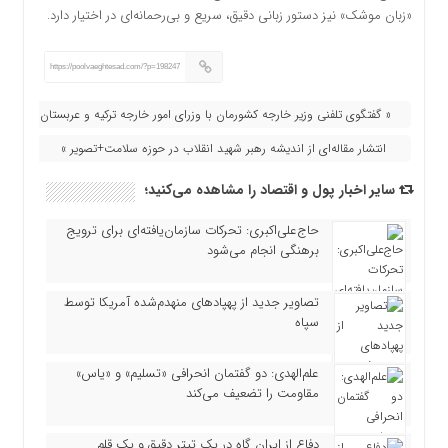
«زبان موشک» نیز دستور زبانی دقیق، سریع و بی‌رحمانه‌ای در اختیار دارد.
https://poolvaeghtesad.com/?p=198247
« گفتگوی تلفنی وزیر خارجه کشورمان با وزرای امور خارجه ترکیه و عربستان
انتشار مقاله‌ای از اندیشه رهبر شهید انقلاب در حوزه سلامت+تصویر »
سایر اخبار پول و اقتصاد را مشاهده می‌کنید؛
حاج‌علی‌اکبری: تحرکات سازمان‌یافته‌ای برای ترویج
برهنگی انجام می‌شود
تصاویر جدید از پهپادهای منهدم‌شده آمریکا توسط
سپاه
علم‌الهدی: دو گفتمان انحرافی «تسلیم» و «یاس»
مقاومت را تضعیف می‌کند
دفاع از ایران گاه در یک تیتر دقیق و یک قلم