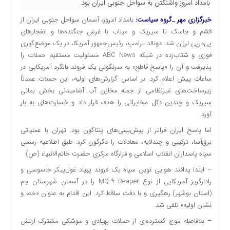
بامداد امروز واشنگتن به سواحل جنوبی ایران بود.
خبرگزاری مهر _گروه سیاست:
‌بامداد امروز، آسمان سواحل جنوبی ایران از
قشم و جاسک تا سیریک و میناب با غرش جنگنده‌ها و انفجارهای
پی‌درپی لرزان شد. دونالد ترامپ، رئیس‌جمهور آمریکا، در یک موضع‌گیری
فوری و شتاب‌زده در شبکه ABC News مسئولیت مستقیم حملات را
پذیرفت و آن را «پاسخ قاطع» به سرنگونی یک فروند بالگرد آمریکایی در
ساعات پیش اعلام کرد. بر اساس گزارش‌های اولیه، این حملات عمدتاً
زیرساخت‌های غیرنظامی از جمله مخازن آب آشامیدنی بخش بمانی
سیریک و چندین دکل مخابراتی را هدف قرار داد و خسارت‌های به بار
آورد.
اما پاسخ ایران فراتر از پیش‌بینی‌های پنتاگون بود. تهران با عملیاتی
برق‌آسا، ترکیبی و چندلایه، معادلات را دگرگون کرد. طبق اطلاعیه رسمی
سپاه پاسداران انقلاب اسلامی و قرارگاه مرکزی حضرت خاتم‌الانبیاء (ص):
– ابتدا پدافند هوایی نوین سپاه یک فروند پهپاد غول‌پیکر جاسوسی و
رادارگریز آمریکایی از نوع MQ-۹ Reaper را در آسمان شهرستان جم
(استان بوشهر) رهگیری و با دقت ساقط کرد. این اقدام به عنوان «خط و
نشان اولیه» تلقی شد.
– بلافاصله موج گسترده‌ای از حملات پهپادی و موشکی مشترک ارتش