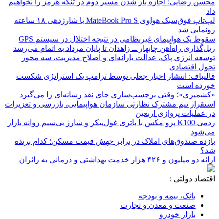
محسن رضایی: اجازه باز شدن مسیر دوم در تنگه هرمز را نخواهیم
داد
لپ‌تاپ فوق‌سبک هواوی MateBook Pro S با شارژدهی ۱۸ ساعته
رونمایی شد
سقوط یک هواپیمای غیرنظامی در نتیجه اختلال در سیستم‌ GPS
ریل‌گذاری راه‌آهن چابهار ــ زاهدان تا پایان مرداد به اتمام می‌رسد
توسعه انرژی پاک، عدالت یارانه‌ای و اصلاح مدیریت، سه محور
تحول اقتصادی
قالیباف: انتشار اخبار جعلی توسط ترامپ یک استراتژی شکست
خورده است
«کشمیری»؛ وقتی برچسب‌سازی جای نقد رسانه‌ای را می‌گیرد
استقرار تیم مشترک نظارتی سازمان هواپیمایی، بازرسی و تعزیرات
در عملیات پروازی اربعین
ردمی K100 پرو مکس با باتری غول‌پیکر و شارژ بی‌سیم روانه بازار
می‌شود
بازده صندوق‌های املاک در برابر جهش قیمت مسکن؛ کدام برنده
شد؟
ارائه دو میلیون و ۴۲۶ هزار خدمت بهداشتی و درمانی به زائران
اقتصاد دولتی :
بانک، بیمه و بودجه
صنعت و معدن و تجارت
بازار خودرو