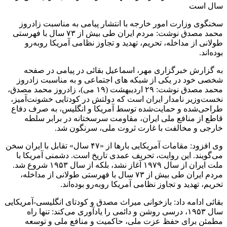
سخنگوی وزارت امور خارجه با انتشار پیامی به مناسبت زادروز
محمد مصدق نوشت: مردم ایران طی بیش از ۷۳ سال با فهرستی
طولانی از مداخله، تحریم، تهدید و تجاوز نظامی آمریکا روبه‌رو
بوده‌اند.
به گزارش خبرگزاری مهر، اسماعیل بقائی در پیامی در صفحه
شخصی خود در یکی از شبکه های اجتماعی و به مناسبت زادروز
محمد مصدق نوشت: ۲۹ اردیبهشت (۱۹ می)، زادروز محمد مصدق،
نخست‌وزیر نامدار ایران است که دولتش در کودتایی خشونت‌آمیز،
طراحی‌شده و حمایت‌شده توسط آمریکا و انگلیس، به صرف دفاع
قاطع از منافع ملی ایران، مقاومت سرسختانه در برابر سلطه
خارجی و مخالفت با غارت ثروت ملی، سرنگون شد.
وی افزود: مقامات آمریکایی بارها از «۴۷ سال» تقابل با ایران سخن
می‌گویند. این روایت، تحریف عمدی تاریخ است. دشمنی آمریکا با
ملت ایران از سال ۱۹۷۹ آغاز نشد، بلکه از سال ۱۹۵۳ شروع شد.
مردم ایران طی بیش از ۷۳ سال با فهرستی طولانی از مداخله،
تحریم، تهدید و تجاوز نظامی آمریکا روبه‌رو بوده‌اند.
بقائی ادامه داد: بازخوانی میراث مصدق و کودتای انگلیسی-آمریکایی
سال ۱۹۵۳، درسی روشن و دائمی را یادآوری می‌کند: تنها راه
مطمئن برای حفظ عزت ملی، حاکمیت و منافع ملی و توسعه