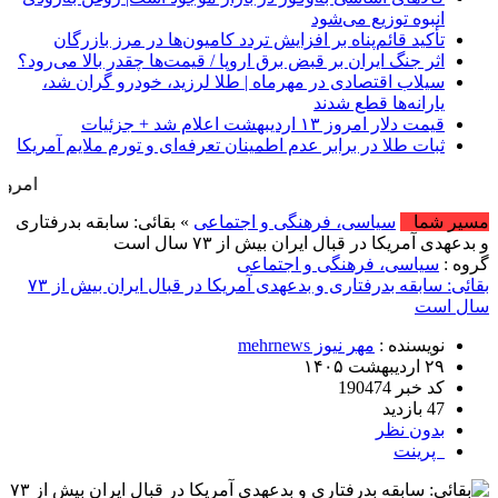
انبوه توزیع می‌شود
تأکید قائم‌پناه بر افزایش تردد کامیون‌ها در مرز بازرگان
اثر جنگ ایران بر قبض برق اروپا / قیمت‌ها چقدر بالا می‌رود؟
سیلاب اقتصادی در مهرماه | طلا لرزید، خودرو گران شد،
یارانه‌ها قطع شدند
قیمت دلار امروز ۱۳ اردیبهشت اعلام شد + جزئیات
ثبات طلا در برابر عدم اطمینان تعرفه‌ای و تورم ملایم آمریکا
امروز : جمعه, ۱۶ مرداد , ۱۴۰۵ .::. برابر با : , 7 August , 2026
مسیر شما
سیاسی، فرهنگی و اجتماعی
» بقائی: سابقه بدرفتاری
و بدعهدی آمریکا در قبال ایران بیش از ۷۳ سال است
گروه :
سیاسی، فرهنگی و اجتماعی
بقائی: سابقه بدرفتاری و بدعهدی آمریکا در قبال ایران بیش از ۷۳
سال است
نویسنده :
مهر نیوز mehrnews
۲۹ اردیبهشت ۱۴۰۵
کد خبر 190474
47 بازدید
بدون نظر
پرینت