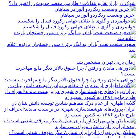
شوک در بازار نقل‌وانتقالات / طارمی مقصد جدیدش را تغییر داد؟
آخرین وضعیت ریکاردو آلوز در سپاهان
جوانمردی و گلوی با طلای جهانی رکورد فینال را شکستند
صعود صنعت نفت آبادان به لیگ برتر / مس رفسنجان بازنده اعلام
شد
زمان دربی تهران مشخص شد
دوراهی ماندن و رفتن / چرا حقوق بالاتر دیگر مانع مهاجرت نیست؟
گلایه اطهاری از عدم درک مفاهیم بنیادین توسعه دانش بنیان در
ایران/ پروژه‌های هوشمندسازی شهری در بن‌بست ماندند/انحراف از
طرح جامع ۱۳۸۶ به کشور آسیب زد
سیلیکن ولیِ تهران؛ این ایران نسل Z مگر متوقف شدنی است؟ /