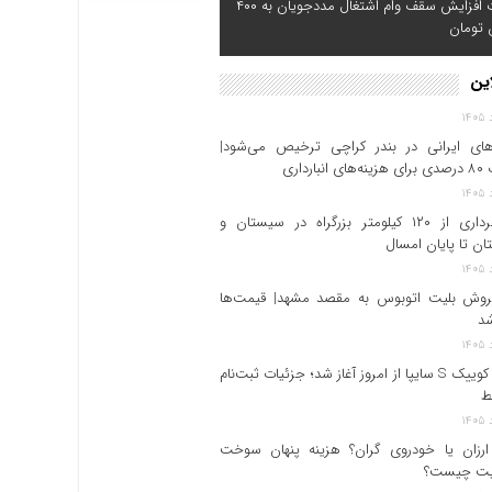
ضرورت افزایش سقف وام اشتغال مددجویان به ۴۰۰
 تومان
ری؛ شغلی سخت در انتظار رسمیت «زیان‌آور»
این
رهای ایرانی در بندر کراچی ترخیص می‌شود|
بارداری
بهره برداری از ۱۲۰ کیلومتر بزرگراه در سیستان و
ان تا پایان امسال
روش بلیت اتوبوس به مقصد مشهد| قیمت‌ها
شد
فروش کوییک S سایپا از امروز آغاز شد؛ جزئیات ثبت‌نام
ط
ارزان یا خودروی گران؟ هزینه پنهان سوخت
فیت چیست؟