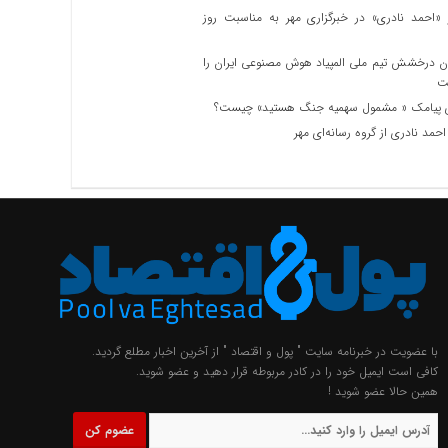
احمد نادری» در خبرگزاری مهر به مناسبت روز
ن درخشش تیم ملی المپیاد هوش مصنوعی ایران را
ت
 پیامک « مشمول سهمیه جنگ هستید» چیست؟
احمد نادری از گروه رسانه‌ای مهر
با عضویت در خبرنامه سایت " پول و اقتصاد " از آخرین اخبار مطلع گردید.
کافی است ایمیل خود را در کادر مربوطه قرار دهید و عضو شوید.
همین حالا عضو شوید !