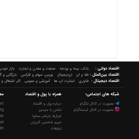
اقتصاد دولتی :
بانک، بیمه و بودجه
صنعت و معدن و تجارت
بازار خودرو
اقتصاد بین‌الملل :
طلا و ارز
ارزدیجیتال
بورس، سهام و فارکس
بازرگانی و 
اقتصاد دیجیتال :
فناوری
استارت اپ ها
آموزشی و عمومی
کار، اشتغال و 
شبکه های اجتماعی؛
همراه با پول و اقتصاد
مع
عضویت در کانال تلگرام
درباره پول و اقتصاد
st
عضویت در کانال اینستاگرام
تماس با سردبیر
rg
شرایط بازنشر محتوا
mes
حریم شخصی کاربران
nal
تبلیغات
fit