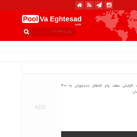
Pool
Va Eghtesad
.com
امروز : شنبه, ۱۷ مرداد , ۱۴۰۵ .::. برابر با : Saturday, 8 August , 2026 .::. اخبار منتشر شده : 77 خبر