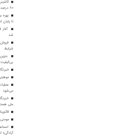
کانتینر
۸۰ درصدی برای هزینه‌های انبارداری
تا پایان ا
آغاز ف
شد
شرایط
بنزین 
بی‌کیفیت
خبرنگا
موهبتی:
عملیات 
می‌شود
خبرنگا
ملی هستن
قائم‌پنا
مومنی: 
اسماعیل
آزادگی» 