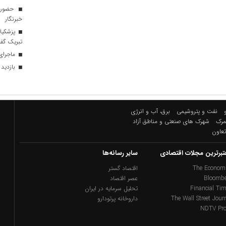
حضور «
خبرنگار
پزشکیا
تبریک گف
ماجرای
بازدید 
نفت و پتروشیمی
برق، آب و انرژی
گمرک
شهرک های صنعتی و مناطق آزاد
تعاون
تبرترین مجلات اقتصادی
سایر رسانه‌ها
The Economi
اقتصاد گستر
Bloombe
عصر اقتصاد
Financial Ti
تحلیل سرمایه در ایران
The Wall Street Jour
داروخانه پرتودارو
NDTV Pro