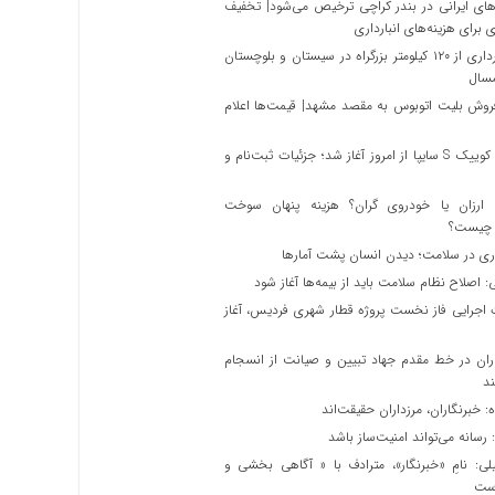
های ایرانی در بندر کراچی ترخیص می‌شود| تخفیف
بهره برداری از ۱۲۰ کیلومتر بزرگراه در سیستان و بلوچستان
مسال
روش بلیت اتوبوس به مقصد مشهد| قیمت‌ها اعلام
فروش کوییک S سایپا از امروز آغاز شد؛ جزئیات ثبت‌نام و
ارزان یا خودروی گران؟ هزینه پنهان سوخت
 چیست؟
ری در سلامت؛ دیدن انسان پشت آمارها
 اصلاح نظام سلامت باید از بیمه‌ها آغاز شود
اجرایی فاز نخست پروژه قطار شهری فردیس، آغاز
ران در خط مقدم جهاد تبیین و صیانت از انسجام
د
ه: ‏خبرنگاران، مرزداران حقیقت‌اند
رسانه می‌تواند امنیت‌ساز باشد
ی: نامِ «خبرنگار»، مترادف با « آگاهی بخشی و
است