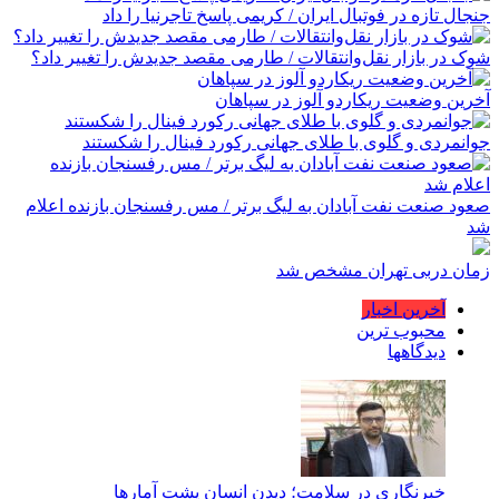
جنجال تازه در فوتبال ایران / کریمی پاسخ تاجرنیا را داد
شوک در بازار نقل‌وانتقالات / طارمی مقصد جدیدش را تغییر داد؟
آخرین وضعیت ریکاردو آلوز در سپاهان
جوانمردی و گلوی با طلای جهانی رکورد فینال را شکستند
صعود صنعت نفت آبادان به لیگ برتر / مس رفسنجان بازنده اعلام
شد
زمان دربی تهران مشخص شد
آخرین اخبار
محبوب ترین
دیدگاهها
خبرنگاری در سلامت؛ دیدن انسان پشت آمارها