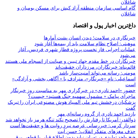
گام اساسی سازمان منطقه آزاد کیش برای مسکن بومیان و
شاغلان
داغ‌ترین اخبار پول و اقتصاد
خبرنگاری در سلامت؛ دیدن انسان پشت آمارها
موهبتی: اصلاح نظام سلامت باید از بیمه‌ها آغاز شود
عملیات اجرایی فاز نخست پروژه قطار شهری فردیس، آغاز
می‌شود
خبرنگاران در خط مقدم جهاد تبیین و صیانت از انسجام ملی هستند
قائم‌پناه: ‏خبرنگاران، مرزداران حقیقت‌اند
مومنی: رسانه می‌تواند امنیت‌ساز باشد
اسماعیلی: نامِ «خبرنگار»، مترادف با « آگاهی بخشی و آزادگی»
است
حضور «احمد نادری» در خبرگزاری مهر به مناسبت روز خبرنگار
ماجرای پیامک « مشمول سهمیه جنگ هستید» چیست؟
پزشکیان درخشش تیم ملی المپیاد هوش مصنوعی ایران را تبریک
گفت
بازدید احمد نادری از گروه رسانه‌ای مهر
ذوالقدر: آمریکا تا رفتارش را تصحیح نکند تنگه هرمز باز نخواهد شد
سردار کرمی: خبررسانی عرصه نبرد روایت ها و حقیقت‌ها است
حذف مغزهای متفکر انقلاب؛ حسن آیت
هیچ واحد تولیدی در تهران نباید بدون اطلاع قبلی با قطعی برق