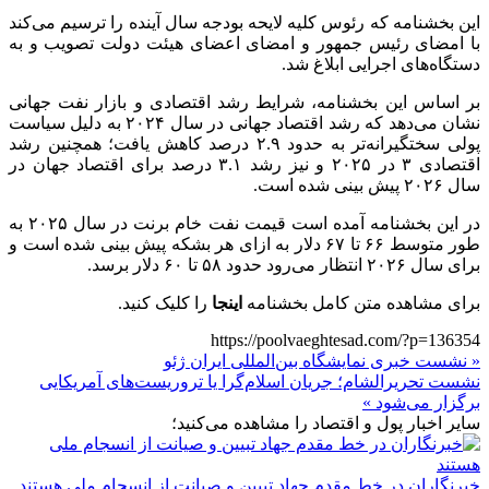
این بخشنامه که رئوس کلیه لایحه بودجه سال آینده را ترسیم می‌کند
با امضای رئیس جمهور و امضای اعضای هیئت دولت تصویب و به
دستگاه‌های اجرایی ابلاغ شد.
بر اساس این بخشنامه، شرایط رشد اقتصادی و بازار نفت جهانی
نشان می‌دهد که رشد اقتصاد جهانی در سال ۲۰۲۴ به دلیل سیاست
پولی سختگیرانه‌تر به حدود ۲.۹ درصد کاهش یافت؛ همچنین رشد
اقتصادی ۳ در ۲۰۲۵ و نیز رشد ۳.۱ درصد برای اقتصاد جهان در
سال ۲۰۲۶ پیش بینی شده است.
در این بخشنامه آمده است قیمت نفت خام
برنت
در سال ۲۰۲۵ به
طور متوسط ۶۶ تا ۶۷ دلار به ازای هر بشکه پیش بینی شده است و
برای سال ۲۰۲۶ انتظار می‌رود حدود ۵۸ تا ۶۰ دلار برسد.
برای مشاهده متن کامل بخشنامه
اینجا
را کلیک کنید.
https://poolvaeghtesad.com/?p=136354
« نشست خبری نمایشگاه بین‌المللی ایران ژئو
نشست تحریرالشام؛ جریان اسلام‌گرا یا تروریست‌های آمریکایی
برگزار می‌شود »
سایر اخبار پول و اقتصاد را مشاهده می‌کنید؛
خبرنگاران در خط مقدم جهاد تبیین و صیانت از انسجام ملی هستند