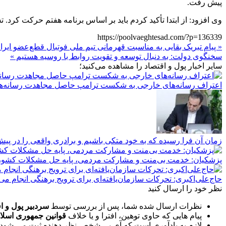
پیش رفت.
وی افزود: از ابتدا تأکید کردم باید بر اساس برنامه هفتم حرکت کرد. تشکیل سازمان بهینه‌سازی طبق ما
https://poolvaeghtesad.com/?p=136339
« پیام تبریک بقایی به مناسبت قهرمانی تیم ملی فوتبال قطع‌عضو ایرا
سخنگوی دولت: به دنبال توسعه و تقویت روابط با روسیه هستیم »
سایر اخبار پول و اقتصاد را مشاهده می‌کنید؛
اعتراف رسانه‌های خارجی به شکست ترامپ حاصل مجاهدت رسانه‌ها
زمان آن فرا رسیده که به خود متکی باشیم و برادری واقعی را در پیش
پزشکیان: خدمت بی‌منت و مشارکت مردمی، پایه حل مشکلات کشو
حاج‌علی‌اکبری: تحرکات سازمان‌یافته‌ای برای ترویج برهنگی انجام می
نظر خود را ارسال کنید
نظرات ارسال شده شما، پس از بررسی توسط
سردبیر پول و ا
پیام هایی که حاوی توهین، افترا و یا خلاف
قوانین جمهوری اسلا
لازم به یادآوری است که آی پی شخص نظر دهنده ثبت می شود 