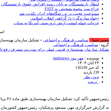
انتظار بازنشستگان به پایان رسید/ افزایش حقوق بازنشستگان با
چراغ سبز مجمع تشخیص به FATF
ممنوعیت عجیب در ورزشگاه‌های ایران تکذیب شد
«جهاد سازندگی» درّ گرانقدر انقلاب اسلامی
جزئیات حمله امشب ارتش تروریستی آمریکا به میناب
امروز : شنبه, ۱۷ مرداد , ۱۴۰۵ .::. برابر با : t , 2026
مسیر شما
سیاسی، فرهنگی و اجتماعی
» تشکیل سازمان بهینه‌س
گروه :
سیاسی، فرهنگی و اجتماعی
تشکیل سازمان بهینه‌سازی قدمی عملی برای مدیریت مصرف رفع نا
نویسنده :
مهر نیوز mehrnews
۲۴ آبان ۱۴۰۴
کد خبر 136339
239 بازدید
بدون نظر
پرینت
رئیس‌جمهور تأکید کرد: تشکیل سازمان بهینه‌سازی طبق ماده ۴۶ برنامه هفتم، قدمی عملی برای مدیریت مصرف، رفع ناترازی و سامان‌دادن یارانه‌هاست.
به گزارش خبرگزاری مهر، مسعود پزشکیان، رئیس‌جمهور کشورمان 