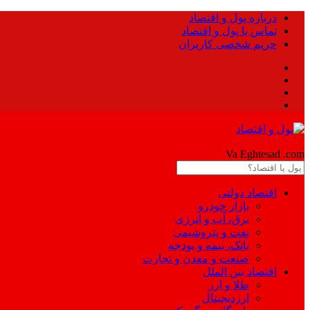
درباره پول و اقتصاد
تماس با پول و اقتصاد
حریم شخصی کاربران
Pool
Va Eghtesad
.com
اقتصاد دولتی
بازار خودرو
برق، آب و انرژی
نفت و پتروشیمی
بانک، بیمه و بودجه
صنعت و معدن و تجارت
اقتصاد بین الملل
طلا و ارز
ارزدیجیتال