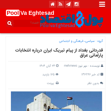
Pool
Va Eghtesad
.com
گروه :
سیاسی، فرهنگی و اجتماعی
قدردانی بغداد از پیام تبریک ایران درباره انتخابات
پارلمانی عراق
نویسنده :
مهر نیوز mehrnews
۲۴ آبان ۱۴۰۴
کد خبر 136246
165 بازدید
بدون نظر
پرینت