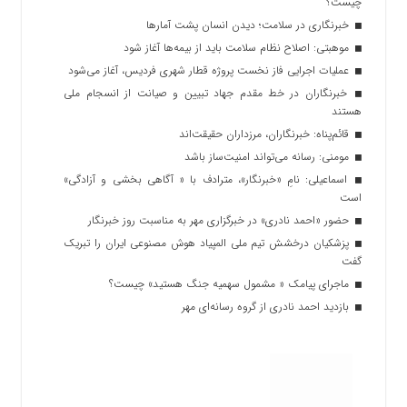
چیست؟
خبرنگاری در سلامت؛ دیدن انسان پشت آمارها
موهبتی: اصلاح نظام سلامت باید از بیمه‌ها آغاز شود
عملیات اجرایی فاز نخست پروژه قطار شهری فردیس، آغاز می‌شود
خبرنگاران در خط مقدم جهاد تبیین و صیانت از انسجام ملی
هستند
قائم‌پناه: ‏خبرنگاران، مرزداران حقیقت‌اند
مومنی: رسانه می‌تواند امنیت‌ساز باشد
اسماعیلی: نامِ «خبرنگار»، مترادف با « آگاهی بخشی و آزادگی»
است
حضور «احمد نادری» در خبرگزاری مهر به مناسبت روز خبرنگار
پزشکیان درخشش تیم ملی المپیاد هوش مصنوعی ایران را تبریک
گفت
ماجرای پیامک « مشمول سهمیه جنگ هستید» چیست؟
بازدید احمد نادری از گروه رسانه‌ای مهر