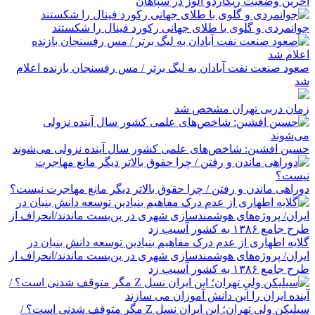
آخرین وضعیت ریکاردو آلوز در سپاهان
جوانمردی و گلوی با طلای جهانی رکورد فینال را شکستند
صعود صنعت نفت آبادان به لیگ برتر / مس رفسنجان بازنده اعلام
شد
زمان دربی تهران مشخص شد
حسین افشین: شاخص‌های علمی کشور سال آینده نزولی می‌شوند
دوراهی ماندن و رفتن / چرا حقوق بالاتر دیگر مانع مهاجرت نیست؟
گلایه اطهاری از عدم درک مفاهیم بنیادین توسعه دانش بنیان در
ایران/ پروژه‌های هوشمندسازی شهری در بن‌بست ماندند/انحراف از
طرح جامع ۱۳۸۶ به کشور آسیب زد
سیلیکن ولیِ تهران؛ این ایران نسل Z مگر متوقف شدنی است؟ /