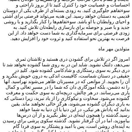
احساسات و عصبانیت خود را کنترل کنید تا از بروز ناراحتی و
سوءتفاهم جلوگیری کنید. به زودی بسته‌ای از طرف یکی از دوستان
قدیمی به دستتان خواهد رسید. این هدیه می‌تواند فرصتی برای آشتی
و احیای روابطتان با او باشد. سوءتفاهم‌ها را کنار بگذارید و با روشی
جدید و با صبر و حوصله برای بازسازی رابطه‌تان تلاش کنید. به
زودی فرصتی برای سرمایه‌گذاری به شما دست خواهد داد. از این
فرصت به بهترین نحو استفاده کنید و ثروت خود را افزایش دهید.
متولدین مهر ماه
امروز اگر در تلاش برای گشودن دری هستید و تلاشتان ثمری
نمی‌دهد، دلتنگ نشوید. شاید این در به روی شما گشوده نخواهد شد تا
دری دیگر به سوی رستگاری و شادکامی گشوده شود. کلیدِ درِ
حقیقی در دستان شماست، کافیست اندکی به درون خویش بنگرید و
آن را بجویید. از موانعی که در مسیرتان ظاهر می‌شوند نهراسید. آنها
را نه دشمن، بلکه آموزگاری دان که شما را در مسیرِ تعالی و کمال
یاری می‌رسانند. در هر چالش، دریچه‌ای به سوی حکمت و معرفت
گشوده می‌شود. سخاوت و نیکوکاری را از یاد نبرید، زیرا دستانی که
به یاری دیگران گشوده می‌شوند، هرگز خالی نخواهند ماند. یقین
بدانید که پاداش هر نیکی، در این دنیا یا آن دنیا به شما خواهد
رسید.گذشته را همچون آینه‌ای در نظر بگیرید و از آن درس‌ها
بیاموزید، اما در آن گرفتار نشوید. گذشته سکوی پرشی برای رسیدن
به آینده‌ای روشن است، پس با امید و پشتکار به سوی فردا گام
بردارید. در اتخاذ تصمیمات مهم، تردید را کنار بگذارید و با شجاعت و