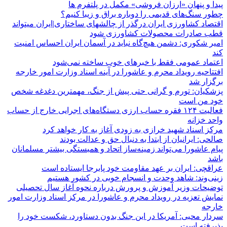
پیدا و پنهان «ارزان فروشی» مکمل در پلتفرم ها
چطور سنگ‌های قدیمی را دوباره براق و زیبا کنیم؟
اقتصاد کشاورزی ایران درگذر از چالشهای ساختاری|ایران میتواند
قطب صادرات محصولات کشاورزی شود
امیر شکوری: دشمن هیچ‌گاه نباید در آسمان ایران احساس امنیت
کند
اعتماد عمومی فقط با خبرهای خوب ساخته نمی‌شود
افتتاحیه رویداد محرم و عاشورا در آینه اسناد وزارت امور خارجه
برگزار شد
پزشکیان: تورم و گرانی حتی پیش از جنگ، مهمترین دغدغه شخص
خود من است
فعالیت ۱۲۴ فقره حساب ارزی دستگاه‌های اجرایی خارج از حساب
واحد خزانه
مرکز اسناد شهید خرازی به زودی آغاز به کار خواهد کرد
صالحی: ایرانیان از ابتدا به دنبال حق و عدالت بودند
پیام عاشورا می‌تواند زمینه‌ساز اتحاد و همبستگی بیشتر مسلمانان
باشد
عراقچی: ایران بر عهد مقاومت خود پابرجا ایستاده است
زینی‌وند: شاهد وحدت و انسجام خوبی در کشور هستیم
توضیحات وزیر آموزش و پرورش درباره نحوه آغاز سال تحصیلی
نمایش تعزیه در رویداد محرم و عاشورا در مرکز اسناد وزارت امور
خارجه
سردار محبی: آمریکا در این جنگ بدون دستاورد، شکست خود را
پذیرفته است