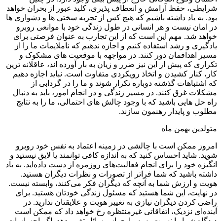
شرایطی، حفظ آرامش و انعطاف پذیری، کلید عبور از بحران خواهد
بود. به یاد داشته باشیم که هیچ کس از تجربه سختی ها و دشواری ها
در امان نیست و هر انسانی در طول زندگی خود با موانعی روبرو
خواهد شد. مهم این است که از این تجارب به عنوان فرصتی برای
یادگیری و رشد استفاده کنیم و اجازه ندهیم که ناملایمات ما را از
مسیر اهدافمان دور کنند. در مواجهه با موقعیت های مشکوک و
تکراری که پیش از این نیز ضرر و زیان به بار آورده اند، عاقلانه ترین
کار، کنار کشیدن و اتخاذ رویکردی متفاوت است. نباید اجازه دهیم
که اشتباهات گذشته دوباره تکرار شوند و ما را در گردابی از
مشکلات غرق کنند. در مسیر زندگی و در انجام امور، باید به دنبال
راه حل هایی باشید که با وجود چالش های احتمالی، ما را به نتایج
مطلوب و پایدار رهنمون سازند.
متولدین بهمن ماه
امروز ممکن است با چالشی در زمینه اعتماد به نفس خود روبرو
شوید. شاید احساس کنید که به اندازه کافی توانمند یا لایق نیستید و
انگیزه خود را برای انجام فعالیت‌های روزمره از دست داده‌اید. به یاد
داشته باشید که شما فراتر از تصورات و نظرات دیگران هستید.
هویت و ارزش شما به آنچه که دیگران فکر می‌کنند، وابسته نیست.
در نهایت، این شما هستید که مسئول زندگی خودتان هستید. برای
راضی کردن دیگران نیازی به تغییر هویت و علایقتان ندارید. در
آینده‌ای نزدیک، اتفاقاتی غیرمنتظره رخ خواهد داد که ممکن است
دیدگاه شما را نسبت به بسیاری از مسائل تغییر دهد. اگر احساسات