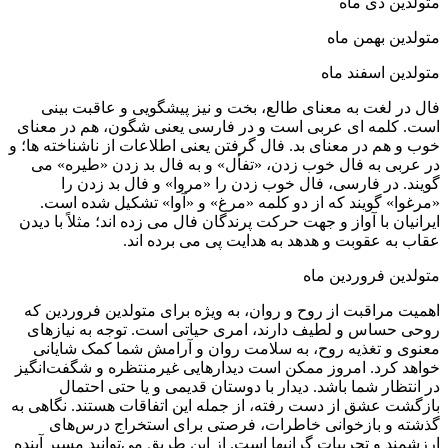
متولدین دی ماه
متولدین بهمن ماه
متولدین اسفند ماه
فال در لغت به معنای طالع، بخت و نیز پیشگویی و عاقبت بینی
است. کلمه ای عربی است و در فارسی یعنی شگون، هم در معنای
خوب و هم در معنای بد. فال گرفتن یعنی اطلاعات از ناشناخته ها؛ و
در عربی به فال خوب زدن، «تفأل» و به فال بد زدن «طیره» می
گویند. در فارسی، فال خوب زدن را «مروا» و فال بد زدن را
«مرغوا» گویند که از دو کلمه «مرغ» و «آوا» تشکیل شده است.
ایرانیان با آواز و جهت حرکت پرندگان فال می زده اند؛ مثلاً با دیدن
عقاب به عقوبت و هدهد به هدایت پی می برده اند.
متولدین فروردین ماه
اهمیت مراقبت از روح و روان، به ویژه برای متولدین فروردین که
روحی حساس و لطیف دارند، امری حیاتی است. توجه به نیازهای
معنوی و تغذیه روح، به سلامت روان و آرامش شما کمک شایانی
خواهد کرد. امروز ممکن است دیدارهایی غیرمنتظره و شگفت‌انگیز
در انتظار شما باشد. دیدار با دوستان قدیمی و یا حتی احتمال
بازگشت عشق از دست رفته، از جمله این اتفاقات هستند. نگاهی به
گذشته و بازخوانی خاطرات، فرصتی برای استخراج درس‌های
ارزشمند و تجربیات گرانبها است. از این طریق می‌توانید مسیر آینده