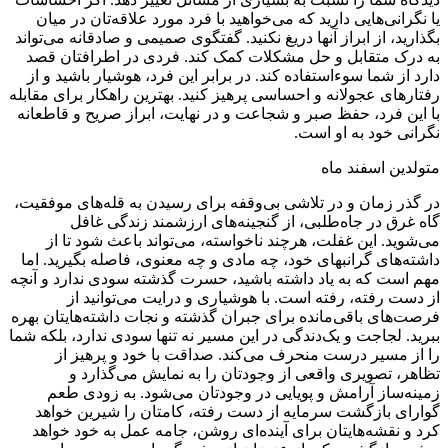
یا نگرانی‌هایی دارید که می‌خواهید با فرد مورد علاقه‌تان در میان
بگذارید، از ابراز آنها دریغ نکنید. گفتگوی صمیمی و صادقانه می‌تواند
به درک متقابل و حل مشکلات کمک کند. فردی در اطرافتان قصد
دارد از شما سوءاستفاده کند. در برابر این فرد، هوشیار باشید و از
رفتارهای عجولانه و احساسی پرهیز کنید. بهترین راهکار برای مقابله
با این فرد، حفظ صبر و شجاعت و در نهایت، ابراز صریح و قاطعانه
نگرانی خود به او است.
متولدین اسفند ماه
در گذر زمان و در تلاشی بی‌وقفه برای رسیدن به قله‌های موفقیت،
گاه غرق در جاه‌طلبی، از گنجینه‌های ارزشمند زندگی غافل
می‌شوید. این غفلت، هرچند ناخواسته، می‌تواند باعث شود تا از
داشته‌های گرانبهای خود، چه مادی و چه معنوی، فاصله بگیرید. اما
مهم است که به یاد داشته باشید، حسرت گذشته سودی ندارد و آنچه
از دست رفته، رفته است. با هوشیاری و درایت می‌توانید از
فرصت‌های باقی‌مانده برای جبران گذشته و نجات داشته‌هایتان بهره
ببرید. لجاجت و یک‌دندگی در این مسیر نه تنها سودی ندارد، بلکه شما
را از مسیر درست منحرف می‌کند. صداقت با خود و پرهیز از
تظاهر، تصویری واقعی از وجودتان را به نمایش می‌گذارد و
زمینه‌ساز آرامش و پویایی در وجودتان می‌شود. به زودی طعم
گوارای بازگشت سرمایه از دست رفته، کامتان را شیرین خواهد
کرد و نقشه‌هایتان برای آینده‌ای روشن، جامه عمل به خود خواهد