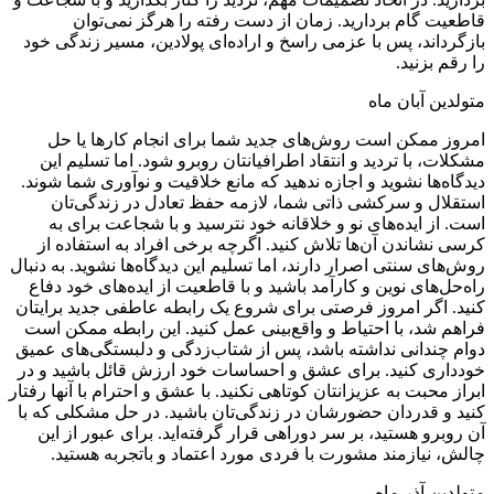
قاطعیت گام بردارید. زمان از دست رفته را هرگز نمی‌توان
بازگرداند، پس با عزمی راسخ و اراده‌ای پولادین، مسیر زندگی خود
را رقم بزنید.
متولدین آبان ماه
امروز ممکن است روش‌های جدید شما برای انجام کارها یا حل
مشکلات، با تردید و انتقاد اطرافیانتان روبرو شود. اما تسلیم این
دیدگاه‌ها نشوید و اجازه ندهید که مانع خلاقیت و نوآوری شما شوند.
استقلال و سرکشی ذاتی شما، لازمه حفظ تعادل در زندگی‌تان
است. از ایده‌های نو و خلاقانه خود نترسید و با شجاعت برای به
کرسی نشاندن آن‌ها تلاش کنید. اگرچه برخی افراد به استفاده از
روش‌های سنتی اصرار دارند، اما تسلیم این دیدگاه‌ها نشوید. به دنبال
راه‌حل‌های نوین و کارآمد باشید و با قاطعیت از ایده‌های خود دفاع
کنید. اگر امروز فرصتی برای شروع یک رابطه عاطفی جدید برایتان
فراهم شد، با احتیاط و واقع‌بینی عمل کنید. این رابطه ممکن است
دوام چندانی نداشته باشد، پس از شتاب‌زدگی و دلبستگی‌های عمیق
خودداری کنید. برای عشق و احساسات خود ارزش قائل باشید و در
ابراز محبت به عزیزانتان کوتاهی نکنید. با عشق و احترام با آنها رفتار
کنید و قدردان حضورشان در زندگی‌تان باشید. در حل مشکلی که با
آن روبرو هستید، بر سر دوراهی قرار گرفته‌اید. برای عبور از این
چالش، نیازمند مشورت با فردی مورد اعتماد و باتجربه هستید.
متولدین آذر ماه