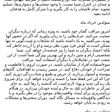
و چندان در کنترل شما نیست. با وجود سختی‌ها و دشواری‌ها، تسلیم
نشوید. تمام تلاشتان را به کار بگیرید و با تمرکز کامل به هدفتان
ادامه دهید.
متولدین خرداد ماه
امروز مراقب گفتار خود باشید، به ویژه زمانی که درباره دیگران
صحبت می‌کنید. حرف‌هایی را به زبان بیاورید که اگر در حضور آنها
بودید، می‌گفتید. به یاد داشته باشید که شایعات و غیبت‌گویی نه تنها
ممکن است به گوش فرد مورد نظر برسد و او را آزرده خاطر کند,
بلکه اعتماد دیگران به شما را نیز خدشه‌دار خواهد کرد. شما
شخصیتی آرام و متین دارید و این بهترین ویژگی شما است. از این
صفت خود در تعاملاتتان با دیگران استفاده کنید. مراقب
سوءاستفاده افراد از متانتتان باشید. در صورت لزوم، با قاطعیت و
صراحت از خودتان دفاع کنید. در مسیر رسیدن به اهدافتان، گام‌های
پیوسته و استوار بردارید. از حرص و طمع و شتاب‌زدگی دوری کنید,
چرا که این امر فقط شما را خسته و دلزده خواهد کرد. برای شروع
یک زندگی جدید و پویا، لازم است که گذشته را رها کنید. به جای
تمرکز بر خاطرات تلخ، به حال و آینده خودتان بپردازید. در هنگام
برنامه‌ریزی برای آینده، واقعیت‌های موجود را در نظر بگیرید و با
دیدگاهی واقع‌بینانه به مسائل نگاه کنید. دوران سختی‌ها و مشکلات
به زودی به پایان خواهد رسید.
متولدین تیر ماه