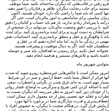
فرو رفتن در قالب‌هایی که دیگران ساخته‌اند نکنید. شما موظف
نیستید برای جلب رضایت دیگران، ظاهر و رفتارتان را تغییر دهید.
تنها کسی که باید شما را راضی نگه دارد، خودتان هستید. اکنون
زمان مناسبی برای ساماندهی به امور مالی‌تان است. حتی اگر
درآمد یا پس‌انداز زیادی ندارید، باز هم باید حساب و کتابتان را دقیق
کنید. با بررسی دقیق وضعیت مالی‌تان، می‌توانید درک صحیحی از
شرایطتان به دست آورید و برای آینده برنامه‌ریزی کنید. برای آینده
باید با واقع‌نگری و عقل و منطق برنامه‌ریزی کنید. احساسات نقش
مهمی در زندگی ما دارند، اما نباید اجازه دهیم که بر عقل و
منطقمان غلبه کنند. اگر به دنبال موفقیت و پیشرفت هستید،
عجولانه عمل نکنید. برای رسیدن به اهدافتان، باید صبر و حوصله
داشته باشید و تلاش‌های مستمر و هدفمند انجام دهید.
متولدین شهریور ماه
امروز ممکن است با چالش‌هایی غیرمنتظره روبرو شوید که شدت
آنها فراتر از انتظار شما باشد. حفظ آرامش و صبر در این شرایط
بسیار مهم است. به جای غرق شدن در نگرانی و اضطراب، سعی
کنید با اضافه کردن کمی تفریح و سرگرمی به اوضاع، فشار روانی
را از خودتان دور کنید. امروز به نظر می‌رسد که دیگران نسبت به
نظرات و عقاید خود تعصبی بیش از حد معمول دارند. ممکن است
انعطاف‌پذیری و قدرت سازگاری شما در برخورد با آنها مورد
آزمایش قرار گیرد. در هنگام صحبت با دیگران، به خصوص افراد با
جایگاه و مقام بالاتر، مراقب حرف‌ها و واکنش‌های خودتان باشید.