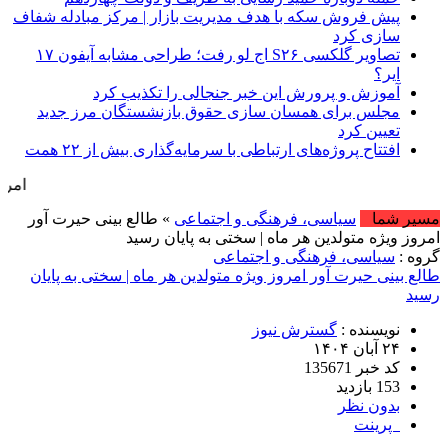
پیش فروش سکه با هدف مدیریت بازار | مرکز مبادله شفاف
سازی کرد
تصاویر گلکسی S۲۶ اج لو رفت؛ طراحی مشابه آیفون ۱۷
ایر؟
آموزش و پرورش این خبر جنجالی را تکذیب کرد
مجلس برای همسان سازی حقوق بازنشستگان مرز جدید
تعیین کرد
افتتاح پروژه‌های ارتباطی با سرمایه‌گذاری بیش از ۲۲ همت
امروز : یکشنبه, ۱۸ مرداد , ۱۴۰۵ .::. برابر با :  9 August , 2026
مسیر شما
سیاسی، فرهنگی و اجتماعی
» طالع بینی حیرت آور
امروز ویژه متولدین هر ماه | سختی به پایان رسید
گروه :
سیاسی، فرهنگی و اجتماعی
طالع بینی حیرت آور امروز ویژه متولدین هر ماه | سختی به پایان
رسید
نویسنده :
گسترش نیوز
۲۴ آبان ۱۴۰۴
کد خبر 135671
153 بازدید
بدون نظر
پرینت