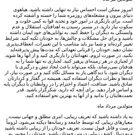
امروز ممکن است احساس نیاز به تنهایی داشته باشید. هیاهوی
دنیای بیرون و مشغله‌های روزمره شما را خسته و آشفته کرده
است. برای بازنگری در امور خود و تجدید قوا به کمی خلوت و
سکوت نیاز دارید. در مسیر رسیدن به اهدافتان، استقلال و عدم
وابستگی به دیگران را حفظ کنید. به توانایی‌های خود ایمان داشته
باشید و برای حل مشکلات و چالش‌ها، به خودتان تکیه کنید. شرایط
تغییر کرده‌اند و شما نیز باید متناسب با این تغییرات، انعطاف‌پذیری
نشان دهید. خودتان را قربانی تعهداتی که مدت‌ها پیش پذیرفته‌اید
نکنید. در صورت لزوم، تعهداتتان را بازنگری کنید و از آنها رها شوید.
از لجبازی در هر زمینه‌ای پرهیز کنید. لجبازی نه تنها شما را به
هدفتان نمی‌رساند، بلکه می‌تواند باعث ایجاد تنش و درگیری با
دیگران شود. با دیدگاهی باز به مسائل نگاه کنید و در صورت نیاز، از
ایده‌ها و نظرات دیگران استفاده کنید. همیشه در گفتار و کردارتان
صادق باشید. صداقت، اعتماد و احترام را در روابطتان با دیگران پایه
و اساس قرار دهید. برای آنچه که دارید، شکرگزار باشید. قدر
نعمت‌هایتان را بدانید و از آنها به بهترین نحو استفاده کنید.
متولدین مرداد ماه
به یاد داشته باشید که تعریف زیبایی، امری مطلق و جهانی نیست.
معیارهای زیبایی که توسط جامعه و رسانه‌ها دیکته می‌شود، لزوماً
درست و قابل قبول نیست. تعریف خودتان را از زیبایی داشته باشید
و به دنبال کشف زیبایی درونی خودتان باشید. خودتان را مجبور به