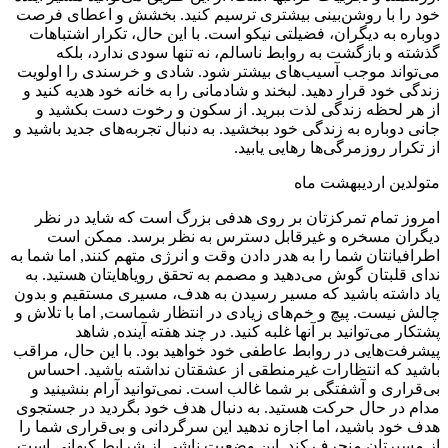
خود را با روشن‌بینی بیشتری ترسیم کنید. بخشش و اعطای فرصت
دوباره به دیگران، فضیلتی نیکو است. با این حال، تکرار اشتباهات
گذشته و بازگشت به روابط ناسالم، نه تنها سودی ندارد، بلکه
می‌تواند موجب آسیب‌های بیشتر شود. شادی و خرسندی را اولویت
زندگی خود قرار دهید. لبخند و شادمانی را به خانه خود هدیه کنید و
از هر لحظه زندگی لذت ببرید. از سکون و رخوت دست بکشید و
جانی دوباره به زندگی خود ببخشید. به دنبال تجربه‌های جدید باشید و
از تکرار روزمرگی‌ها رهایی یابید.
متولدین اردیبهشت ماه
امروز تمام تمرکزتان بر روی هدفی بزرگ است که شاید در نظر
دیگران مسخره و غیرقابل دسترس به نظر برسد. ممکن است
اطرافیانتان شما را به هدر دادن وقت و انرژی متهم کنند, اما شما به
ندای قلبتان گوش می‌دهید و مصمم به تحقق رویاهایتان هستید. به
یاد داشته باشید که مسیر رسیدن به هدف، مسیری مستقیم و بدون
چالش نیست. پیچ و خم‌های زیادی در انتظار شماست, اما با تلاش و
پشتکار می‌توانید بر آنها غلبه کنید. در چند هفته آینده, شاهد
پیشرفت‌هایی در روابط عاطفی خود خواهید بود. با این حال، مراقب
باشید که انتظارات غیرمنطقی از عشقتان نداشته باشید. احساس
بی‌قراری و آشفتگی بر شما غالب است. نمی‌توانید آرام بنشینید و
مدام در حال حرکت هستید. به دنبال هدف خود بگردید در جستجوی
هدف خود باشید، اما اجازه ندهید این سرگردانی و بی‌قراری شما را
از مسیرتان منحرف کند. این وضعیت ناشی از شرایط کیهانی است