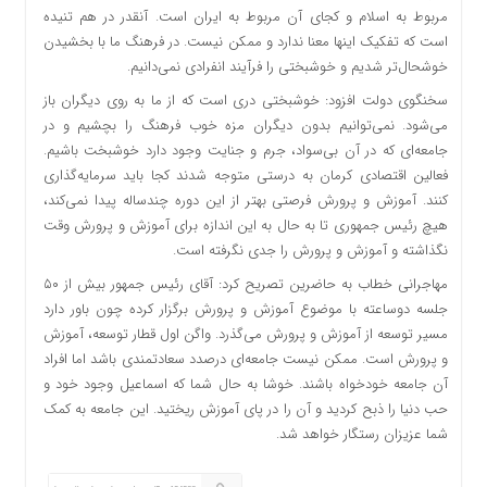
مربوط به اسلام و کجای آن مربوط به ایران است. آنقدر در هم تنیده
است که تفکیک اینها معنا ندارد و ممکن نیست‌. در فرهنگ ما با بخشیدن
خوشحال‌تر شدیم و خوشبختی را فرآیند انفرادی نمی‌دانیم‌.
سخنگوی دولت افزود: خوشبختی دری است که از ما به روی دیگران باز
می‌شود. نمی‌توانیم بدون دیگران مزه خوب فرهنگ را
بچشیم
و در
جامعه‌ای که در آن بی‌سواد، جرم و جنایت وجود دارد خوشبخت باشیم.
فعالین اقتصادی کرمان به درستی متوجه شدند کجا باید سرمایه‌گذاری
کنند. آموزش و پرورش فرصتی بهتر از این دوره چندساله پیدا نمی‌کند،
هیچ رئیس جمهوری تا به حال به این اندازه برای آموزش و پرورش وقت
نگذاشته و آموزش و پرورش را جدی نگرفته است.
مهاجرانی خطاب به حاضرین تصریح کرد: آقای رئیس جمهور بیش از ۵۰
جلسه دوساعته با موضوع آموزش و پرورش برگزار کرده چون باور دارد
مسیر توسعه از آموزش و پرورش می‌گذرد. واگن اول قطار توسعه، آموزش
و پرورش است. ممکن نیست جامعه‌ای درصدد سعادتمندی باشد اما افراد
آن جامعه خودخواه باشند. خوشا به حال شما که اسماعیل وجود خود و
حب
دنیا را ذبح کردید و آن را در پای آموزش ریختید. این جامعه به کمک
شما عزیزان رستگار خواهد شد.