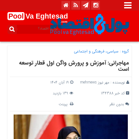
Pool
Va Eghtesad
.com
گروه :
سیاسی، فرهنگی و اجتماعی
مهاجرانی: آموزش و پرورش واگن اول قطار توسعه
است
نویسنده :
مهر نیوز mehrnews
۱۹ آبان ۱۴۰۴
کد خبر 134388
139 بازدید
بدون نظر
پرینت