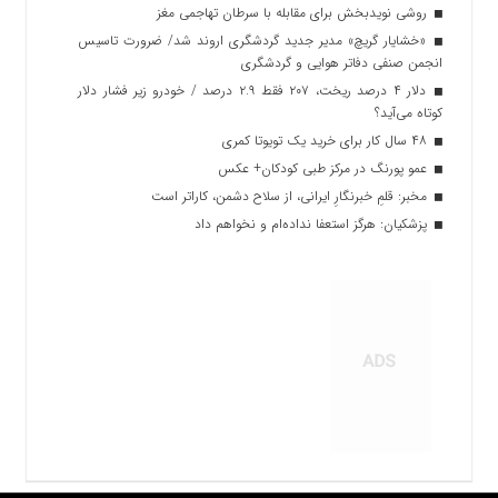
روشی نویدبخش برای مقابله با سرطان تهاجمی مغز
«خشایار گریچ» مدیر جدید گردشگری اروند شد/ ضرورت تاسیس
انجمن صنفی دفاتر هوایی و گردشگری
دلار ۴ درصد ریخت، ۲۰۷ فقط ۲.۹ درصد / خودرو زیر فشار دلار
کوتاه می‌آید؟
۴۸ سال کار برای خرید یک تویوتا کمری
عمو پورنگ در مرکز طبی کودکان+ عکس
مخبر: قلمِ خبرنگارِ ایرانی، از سلاح دشمن، کاراتر است
پزشکیان: هرگز استعفا نداده‌ام و نخواهم داد