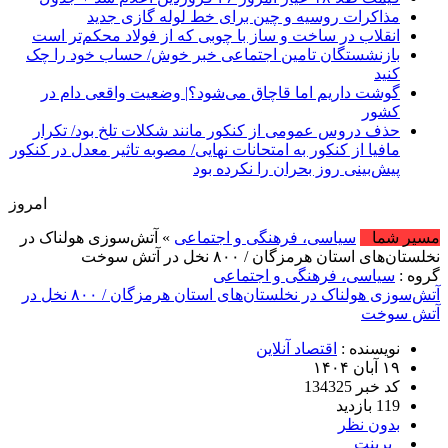
مذاکرات روسیه و چین برای خط لوله گازی جدید
انقلاب در ساخت و ساز با چوبی که از فولاد محکم‌تر است
بازنشستگان تامین اجتماعی خبر خوش/ حساب خود را چک
کنید
گوشت داریم اما قاچاق می‌شود؟| وضعیت واقعی دام در
کشور
حذف دروس عمومی از کنکور مانند شکلات تلخ بود/ تکرار
مافیا از کنکور به امتحانات نهایی/ مصوبه تاثیر معدل در کنکور
پیش‌بینی روز بحران را نکرده بود
امروز : شنبه, ۱۷ مرداد , ۱۴۰۵ .::. برابر با : Saturday, 8 August , 2026 .::. اخبار
مسیر شما
سیاسی، فرهنگی و اجتماعی
» آتش‌سوزی هولناک در
نخلستان‌های استان هرمزگان / ۸۰۰ نخل در آتش سوخت
گروه :
سیاسی، فرهنگی و اجتماعی
آتش‌سوزی هولناک در نخلستان‌های استان هرمزگان / ۸۰۰ نخل در
آتش سوخت
نویسنده :
اقتصاد آنلاین
۱۹ آبان ۱۴۰۴
کد خبر 134325
119 بازدید
بدون نظر
پرینت