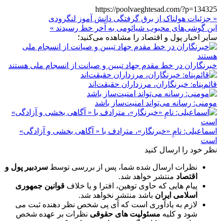
https://poolvaeghtesad.com/?p=134325
« جزئیات هولناک از برق گرفتگی دانش آموز لنگرودی
این گوشی‌های محبوب شیائومی به آخر خط رسیدند »
سایر اخبار پول و اقتصاد را مشاهده می‌کنید؛
خبرنگاران در خط مقدم جهاد تبیین و صیانت از انسجام ملی هستند
قائم‌پناه: ‏خبرنگاران، مرزداران حقیقت‌اند
مومنی: رسانه می‌تواند امنیت‌ساز باشد
اسماعیلی: نامِ «خبرنگار»، مترادف با « آگاهی بخشی و آزادگی»
است
نظر خود را ارسال کنید
نظرات ارسال شده شما، پس از بررسی توسط
سردبیر پول و
اقتصاد
منتشر خواهد شد.
پیام هایی که حاوی توهین، افترا و یا خلاف
قوانین جمهوری
اسلامی ایران
باشد منتشر نخواهد شد.
لازم به یادآوری است که آی پی شخص نظر دهنده ثبت می
شود و کلیه
مسئولیت های حقوقی
نظرات بر عهده شخص