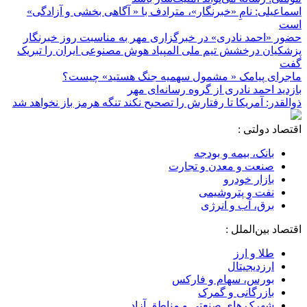
اسماعیلی: نامِ «خبرنگار»، مترادف با « آگاهی بخشی و آزادگی»
است
حضور «احمد نادری» در خبرگزاری مهر به مناسبت روز خبرنگار
پزشکیان درخشش تیم ملی المپیاد هوش مصنوعی ایران را تبریک
گفت
ماجرای پیامک « مشمول سهمیه جنگ هستید» چیست؟
بازدید احمد نادری از گروه رسانه‌ای مهر
ذوالقدر: آمریکا تا رفتارش را تصحیح نکند تنگه هرمز باز نخواهد شد
اقتصاد دولتی :
بانک، بیمه و بودجه
صنعت و معدن و تجارت
بازار خودرو
نفت و پتروشیمی
برق، آب و انرژی
اقتصاد بین‌الملل :
طلا و ارز
ارزدیجیتال
بورس، سهام و فارکس
بازرگانی و گمرک
شهرک های صنعتی و مناطق آزاد