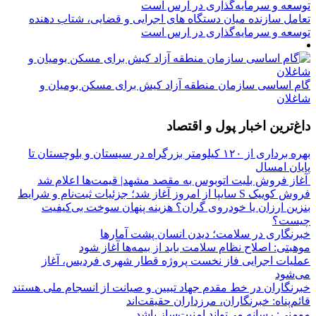
تعامل سازنده میان دستگاه‌ های اجرایی و قضایی، شتاب‌ دهنده
توسعه و سرمایه‌گذاری در ارس است
گام اساسی سازمان منطقه آزاد کیش برای مسکن بومیان و
شاغلان
داغ‌ترین اخبار پول و اقتصاد
بهره برداری از ۱۲۰ کیلومتر بزرگراه در سیستان و بلوچستان تا
پایان امسال
آغاز فروش بلیت اتوبوس به مقصد مشهد| قیمت‌ها اعلام شد
فروش کوییک S سایپا از امروز آغاز شد؛ جزئیات ثبت‌نام و شرایط
بنزین ارزان یا خودروی گران؟ هزینه پنهان سوخت بی‌کیفیت
چیست؟
خبرنگاری در سلامت؛ دیدن انسان پشت آمارها
موهبتی: اصلاح نظام سلامت باید از بیمه‌ها آغاز شود
عملیات اجرایی فاز نخست پروژه قطار شهری فردیس، آغاز
می‌شود
خبرنگاران در خط مقدم جهاد تبیین و صیانت از انسجام ملی هستند
قائم‌پناه: ‏خبرنگاران، مرزداران حقیقت‌اند
مومنی: رسانه می‌تواند امنیت‌ساز باشد