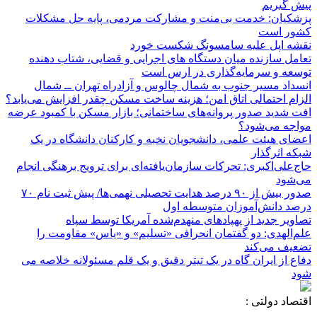
پیش گیریم
پزشکیان: خدمت بی‌منت و مشارکت مردمی، پایه حل مشکلات
کشور است
نقشه اپل علیه سامسونگ شکست خورد
تعامل سازنده میان دستگاه‌ های اجرایی و قضایی، شتاب‌ دهنده
توسعه و سرمایه‌گذاری در ارس است
انسداد مسیر جنوب به شمال چالوس و آزادراه تهران ــ شمال
الزام احتمالی اتاق امن؛ هزینه ساخت مسکن چقدر افزایش می‌یابد؟
افت شدید صدور پروانه‌های ساختمانی؛ بازار مسکن با کمبود عرضه
مواجه می‌شود؟
اعضای هیئت علمی، دانشجویان نخبه و کارکنان دانشگاه در یک
شبکه‌ اثرگذار
حاج‌علی‌اکبری: تحرکات سازمان‌یافته‌ای برای ترویج برهنگی انجام
می‌شود
صدور بیش از ۹۰ درصد هدایت تحصیلی نهمی‌ها/ پیش ثبت نام ۷۰
درصد دانش‌آموزان متوسطه اول
تصاویر جدید از پهپادهای منهدم‌شده آمریکا توسط سپاه
علم‌الهدی: دو گفتمان انحرافی «تسلیم» و «یاس» مقاومت را
تضعیف می‌کند
دفاع از ایران گاه در یک تیتر دقیق و یک قلم مسئولانه خلاصه می
شود
اقتصاد دولتی :