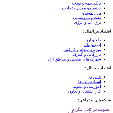
بانک، بیمه و بودجه
صنعت و معدن و تجارت
بازار خودرو
نفت و پتروشیمی
برق، آب و انرژی
اقتصاد بین‌الملل :
طلا و ارز
ارزدیجیتال
بورس، سهام و فارکس
بازرگانی و گمرک
شهرک های صنعتی و مناطق آزاد
اقتصاد دیجیتال :
فناوری
استارت اپ ها
آموزشی و عمومی
کار، اشتغال و تعاون
شبکه های اجتماعی؛
عضویت در کانال تلگرام