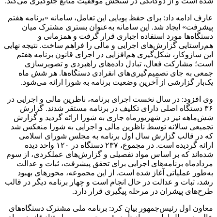
شده است و از دوگانگی در سنجش موفقیت منابع جلوگیری می‌کند.
عارف ادامه داد: برای حفظ پویایی این تعامل، سامانه «برنامه هفتم
پیشرفت» ایجاد شد. این سامانه به‌عنوان بستری مشترک میان
دستگاه‌ها مورد استفاده اجباری قرار گرفت و همزمانی و
هم‌راستایی گزارش‌های اجرایی و مالی را فراهم ساخت. نتیجه نهایی
این سازوکار، شکل‌گیری هم‌افزایی در اجرای قانون برنامه هفتم
است؛ مشارکت فعال، تبادل داده‌های راهبردی و تصویرسازی
جمعی به جای تصمیم‌گیری‌های انفرادی دستگاه‌ها. هر شش ماه
یک‌بار گزارشی از آخرین وضعیت برنامه به شورا ارائه می‌شود.
وی افزود: در سال نخست اجرای برنامه، ناظرین مالی و اجرایی در
۳۶ دستگاه اصلی دارای تکلیف در برنامه مستقر شدند. گزارش
شش‌ماهه نیز در شهریورماه جاری به شورا ارائه گردید و گزارش
تجمیعی سالانه توسط ناظرین مالی و اجرایی به شورا منعکس شد
که در قالب گزارش سال اول برنامه به مجلس شورای اسلامی
ارائه گردیده است. در مجموع، ۲۳۷ دستگاه در ۱۲۰ واحد دیده
شده‌اند که بر اساس مواد تفصیلی و گزارش‌های عملکردی، از سوم
مردادماه برنامه‌های اجرایی برای تحقق پیشرفت، ثبات و عدالت
به‌طور عملیاتی آغاز شده است. از این مجموعه، محورهای بهبود
رشد، ثبات و عدالت در حال انجام است و چهار برنامه دیگر در قالب
طرح‌های پیشران در مرحله پیگیری قرار دارد.
معاون اول رئیس‌جمهور بیان کرد: برنامه ملی مشترک دستگاه‌های