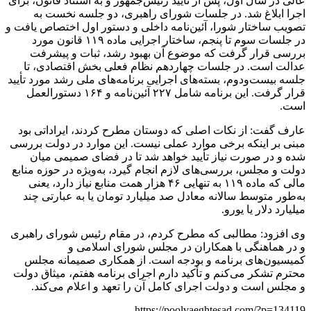
عالی در سال اول، پس از تأیید رئیس‌جمهور و به استناد قانون، برای
اجرا ابلاغ شد. در جلسات شورای راهبری، دو جلسه نخست به
تصویب ساختار شورا، آئین‌نامه داخلی و دستور اول اختصاص یافت و
در جلسات سوم تا پنجم، ساختار اجرایی ماده ۱۱۹ قانون مورد
بررسی قرار گرفت که موضوع آن بهبود رشد، ثبات و پیشرفت
عدالت است. در جلسات چهاردهم نظام فعلی بخش اقتصادی، تا
جلسه بیست‌ودوم، بسته‌های اجرایی برنامه‌های ملی رشد مورد تأیید
قرار گرفت. این برنامه شامل ۲۲۷ آئین‌نامه و ۱۶۴ دستورالعمل
است.
عارف گفت: از نکات اصلی که دوستان مطرح کردند، ایراداتی بود
مبنی بر اینکه برخی موارد عملی نیست. این موارد در دولت بررسی
شده و در صورت نیاز تأیید خواهد شد تا در فضای صمیمی میان
دولت و مجلس، بررسی‌های لازم انجام گیرد، به‌ویژه در حوزه منابع
مالی که ماده ۱۱۹ به تنهایی ۴۶ هزار همت منابع نیاز دارد، یعنی
به‌طور متوسط سالانه معادل صد میلیارد تومان یا به عبارتی چند
میلیارد دلار یا یورو.
وی افزود: مطالبی که مطرح کردم، در مقام رئیس شورای راهبری
و در هماهنگی با همکاران در مجلس شورای اسلامی و
کمیسیون‌های برنامه و بودجه است. از همکاری صمیمانه مجلس
محترم تشکر می‌کنم و تأکید دارم اجرای برنامه هفتم، میثاق دولت
و مجلس است و دولت اجرای کامل آن را تعهد و اعلام می‌کند.
https://poolvaeghtesad.com/?p=134119