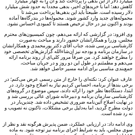
میلیارد دلار از این بدهی را پرداخت کند و آن را به چهار میلیارد
کاهش دهد؛ اما با خریدهای اخیر، بدهی مجدداً به حدود شش میلیارد
دلار رسیده است. طبیعتاً باید این بدهی‌ها پرداخت می‌شد تا
محموله‌های جدید وارد کشور شوند. محموله‌ها در بندرگاه‌ها آماده
بودند و اکنون نیز در حال ترخیص هستند تا کمبودی احساس نشود.
وی افزود: در گزارشی که ارائه می‌دهم، چون کمیسیون‌های محترم
مجلس، وزرا و همکارانشان حضور دارند و مباحث به‌صورت
کارشناسی بررسی شده، جناب آقای دکتر پورمحمدی و همکارانشان
در سازمان برنامه و بودجه نیز ان‌شاءالله گزارش‌های تخصصی خود
را مطرح خواهند کرد. من صرفاً مرور کلی‌ای از روند برنامه ارائه
می‌دهم و مطمئنم در طول این دو روز و در جریان مباحث،
جمع‌بندی مناسبی برای ادامه مسیر حاصل خواهد شد.
عارف عنوان کرد: نکته‌ای را خارج از متن رسمی عرض می‌کنم؛ در
برخی بندها از برنامه، احساس کردیم نیاز به اصلاح وجود دارد. در
ابتدا، دستگاه‌ها نظر خود را ارائه دادند، سپس موضوع در گروه‌های
کارشناسی سازمان برنامه و دبیرخانه شورای عالی بررسی شد و
در نهایت اصلاح آئین‌نامه ضروری تشخیص داده شد. چندین‌بار در
دولت مطرح گردید، اما به‌دلیل برخی مشکلات، تاکنون نه تصویب و
نه رد شده است.
وی ادامه داد: در ارزیابی عملکرد، ضمن پذیرش هرگونه نقد و نظر از
سوی مجلس، باید به شرایط اجرای برنامه نیز توجه شود. به ماده