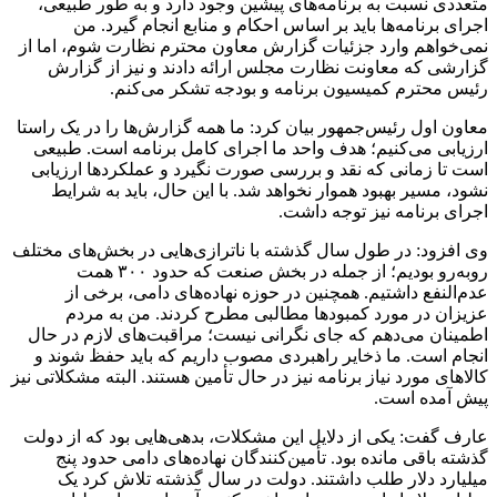
متعددی نسبت به برنامه‌های پیشین وجود دارد و به طور طبیعی،
اجرای برنامه‌ها باید بر اساس احکام و منابع انجام گیرد. من
نمی‌خواهم وارد جزئیات گزارش معاون محترم نظارت شوم، اما از
گزارشی که معاونت نظارت مجلس ارائه دادند و نیز از گزارش
رئیس محترم کمیسیون برنامه و بودجه تشکر می‌کنم.
معاون اول رئیس‌جمهور بیان کرد: ما همه گزارش‌ها را در یک راستا
ارزیابی می‌کنیم؛ هدف واحد ما اجرای کامل برنامه است. طبیعی
است تا زمانی که نقد و بررسی صورت نگیرد و عملکردها ارزیابی
نشود، مسیر بهبود هموار نخواهد شد. با این حال، باید به شرایط
اجرای برنامه نیز توجه داشت.
وی افزود: در طول سال گذشته با ناترازی‌هایی در بخش‌های مختلف
روبه‌رو بودیم؛ از جمله در بخش صنعت که حدود ۳۰۰ همت
عدم‌النفع داشتیم. همچنین در حوزه نهاده‌های دامی، برخی از
عزیزان در مورد کمبودها مطالبی مطرح کردند. من به مردم
اطمینان می‌دهم که جای نگرانی نیست؛ مراقبت‌های لازم در حال
انجام است. ما ذخایر راهبردی مصوب داریم که باید حفظ شوند و
کالاهای مورد نیاز برنامه نیز در حال تأمین هستند. البته مشکلاتی نیز
پیش آمده است.
عارف گفت: یکی از دلایل این مشکلات، بدهی‌هایی بود که از دولت
گذشته باقی مانده بود. تأمین‌کنندگان نهاده‌های دامی حدود پنج
میلیارد دلار طلب داشتند. دولت در سال گذشته تلاش کرد یک