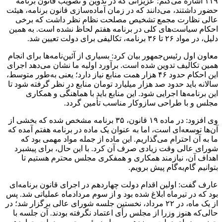
۱۱۹ اشاره می‌کنم؛ عزیزانی که در تدوین و تصویب قانون برنامه
حضور داشتند، می‌دانند که در زمان آماده‌سازی قانون برنامه، هیئت
عالی نظارت مجمع تشخیص مصلحت نظام نظر داشت که برخی
احکام سیاست‌های کلی در برنامه هفتم لحاظ نشده است. به همین
دلیل، در مواد ۲۶ تا ۳۶ برنامه، تکالیفی برای دولت تعیین شد.
معاون اول رئیس‌جمهور بیان کرد: بسیاری از آئین‌نامه‌ها برای انجام
همین تکالیف تدوین شده است. برآورد اولیه ما نشان می‌دهد اجرای
این احکام حدود ۴۶ هزار همت منابع نیاز دارد؛ یعنی به‌طور متوسط،
سالانه باید حدود صد هزار میلیارد تومان منابع در نظر گرفته شود تا
این برنامه‌ها اجرایی شود. این منابع باید با هماهنگی و همکاری
مجلس و با طراحی سازوکار مناسب تأمین گردد.
وی افزود: در ماده ۱۹ قانون، ۳۵ برنامه مشخص شده که بخشی از
آن‌ها توسعه‌ای است، اما به عنوان یک ماده در برنامه هفتم آمده که
ما به آن احترام می‌گذاریم. این ماده از جمله مواد مهمی بود که
شورای عالی وقت زیادی صرف آن کرد. با این حال، برای پیشبرد
اهداف آن، نیازمند همکاری و همفکری مجلس محترم هستیم تا
بتوانیم گام‌به‌گام پیش برویم.
عارف گفت: اولین اقدام دولت چهاردهم در اجرای قانون برنامه‌ای
بود که در تیرماه ابلاغ شده بود و از سوم مردادماه عملیاتی شد. پس
از یک ماه، در ۲۲ مرداد، نخستین جلسه شورای عالی برگزار شد؛ در
حالی‌که هنوز وزرا از مجلس رأی اعتماد نگرفته بودند. آن جلسه با