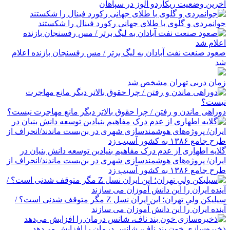
آخرین وضعیت ریکاردو آلوز در سپاهان
جوانمردی و گلوی با طلای جهانی رکورد فینال را شکستند
صعود صنعت نفت آبادان به لیگ برتر / مس رفسنجان بازنده اعلام
شد
زمان دربی تهران مشخص شد
دوراهی ماندن و رفتن / چرا حقوق بالاتر دیگر مانع مهاجرت نیست؟
گلایه اطهاری از عدم درک مفاهیم بنیادین توسعه دانش بنیان در
ایران/ پروژه‌های هوشمندسازی شهری در بن‌بست ماندند/انحراف از
طرح جامع ۱۳۸۶ به کشور آسیب زد
سیلیکن ولیِ تهران؛ این ایران نسل Z مگر متوقف شدنی است؟ /
آینده ایران را این دانش آموزان می سازند
ذخیره‌سازی خون بند ناف، شانس درمان را افزایش می‌دهد