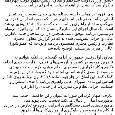
حضور وزرای دولت سیزدهم و معاون رئیس‌جمهور دولت چهاردهم
برگزار شد که نشان از اهتمام دولت به اجرای برنامه داشت.
وی افزود: در همان جلسه، دستاوردهای خوبی به‌دست آمد. تمایز
اصلی برنامه هفتم با برنامه‌های پیشین، که صمیمانه از آن قدردانی
می‌کنم، ساختار راهبری برنامه است که در ماده ۱۱۸ پیش‌بینی شده
است. یک سال اجرای این سازوکار نشان داد که این راهبرد می‌تواند
در پیشبرد برنامه موفق باشد. همچنین در این ساختار جدید، ناظرین
مالی و اجرایی پیش‌بینی شده‌اند که در گزارش معاون محترم
نظارت و رئیس محترم کمیسیون برنامه و بودجه که عضو شورای
عالی راهبری نیز هستند، توضیح داده شد.
معاون اول رئیس جمهور در ادامه گفت: برای اینکه بتوانیم به
ناظرین موجود در کشور و بازرسی‌های فعلی، نظارت جدیدی اضافه
نکنیم و کار تکراری یا مقصری انجام ندهیم، لازم است جمع‌بندی
موضوع از سوی کارشناسانی انجام شود که بتوانند در این زمینه
کمک کنند. این اتفاق در چارچوب ماده ۱۱۸ قانون برنامه روی داد؛ بر
اساس این ماده، شورای عالی راهبری برنامه با هدف استقرار و
ضمانت اجرایی نظام برنامه‌ریزی، کار جدیدی را آغاز کرد.
عارف اظهار کرد: این شورا به عنوان رکن حاکمیتی جدید، سه
مأموریت اصلی را دنبال می‌کند: نخست ایجاد پیوند میان
مأموریت‌های اصلی دستگاه‌های اجرایی، دوم رفع تعارض در اجرای
احکام برنامه و سوم جلوگیری از موازی‌کاری‌ها از طریق
هم‌جهت‌سازی منسجم منابع انسانی ارزشمند. حضور رئیس‌جمهور