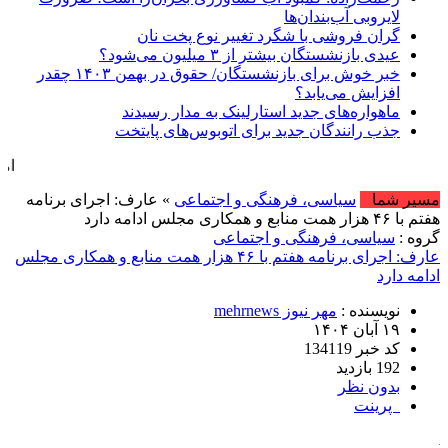
لایروبی آب‌بندان‌ها
گران فروشی با شگرد تغییر نوع پخت نان
عیدی بازنشستگان بیشتر از ۳ میلیون می‌شود؟
خبر خوش برای بازنشستگان/ حقوق در بهمن ۱۴۰۳ چقدر
افزایش می‌یابد؟
ماهواره‌های جدید استارلینک به مدار رسیدند
جذب رانندگان جدید برای اتوبوس‌های پایتخت
امروز : پنج شنبه, ۱۵ مرداد , ۱۴۰۵ .::. برابر با
مسیر شما
سیاسی، فرهنگی و اجتماعی
» عارف: اجرای برنامه
هفتم با ۴۶ هزار همت منابع و همکاری مجلس ادامه دارد
گروه :
سیاسی، فرهنگی و اجتماعی
عارف: اجرای برنامه هفتم با ۴۶ هزار همت منابع و همکاری مجلس
ادامه دارد
نویسنده :
مهر نیوز mehrnews
۱۹ آبان ۱۴۰۴
کد خبر 134119
192 بازدید
بدون نظر
پرینت