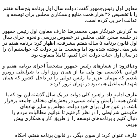
معاون اول رئیس‌جمهور گفت: دولت سال اول برنامه پنج‌ساله هفتم
را با تخصیص ۴۶ هزار همت منابع و همکاری مجلس برای توسعه و
عدالت اجرایی کرده است.
به گزارش خبرنگار مهر، محمدرضا عارف معاون اول رئیس جمهور
در جلسه صحن علنی مجلس در خصوص بررسی و نحوه اجرای سال
اول قانون برنامه ۵ ساله هفتم پیشرفت، اظهار کرد: برنامه هفتم در
شرایطی نوشته شده بود اما وضعیت ما در دولت که خواستیم آن را
در سال اول حیات دولت اجرا کنیم، کاملاً متفاوت بود.
وی‌افزود: از شعارهای رئیس جمهور مشخصاً اجرای برنامه هفتم و
قوانین بالادستی بود ولی ما از همان روز اول با شرایطی روبرو
شدیم که مهمان عزیز ما رئیس دولتی را در داخل کشور که همان
شهید اسماعیل هنیه بود در تهران ترور کردند.
عارف ادامه داد: راهبرد کلی دولت در یک سال گذشته این بود که با
تلاش همه، آرامش و ثبات نسبی در بخش‌های مختلف جامعه برقرار
باشد. در عین حال، برای خودِ دولت، مجلس و سایر نهادهای
حکومتی شرایطی را در نظر گرفتیم تا بتوانیم مطالبات مردم را
دنبال کنیم و برنامه‌های توسعه را از طریق کار و همکاری پیش
ببریم.
عارف عنوان کرد: از سوی دیگر، در قانون برنامه هفتم، احکام