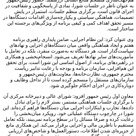
به عنوان ناظر در جلسات شورا، نمادی از پاسخگویی و شفافیت در
اجرای قانون است. برگزاری منظم جلسات، استمرار در پایش
تصمیمات، هماهنگی سیاستی و یکپارچه‌سازی اقدامات دستگاه‌ها در
مسیر تحقق اهداف کمی و کیفی برنامه از ویژگی‌های برجسته این
ساختار است.
وی عنوان کرد: این نظام اجرایی، ضامن پایداری راهبری برنامه
هفتم و ایجاد هماهنگی واقعی میان دستگاه‌های اجرایی و نهادهای
سیاست‌گذار است. هر دستگاه نه به‌صورت منفرد، بلکه در تعامل با
مأموریت‌های سایر نهادها تعریف می‌شود. انسجام‌بخشی و همکاری
در راهبردهای برنامه، از اصول اساسی این شورا است. برای تحقق
این هم‌افزایی، سازمان برنامه و بودجه با رعایت تدابیر ریاست
محترم جمهوری، نظارت‌خانه‌ها، معاونت‌های رئیس‌جمهور و
سازمان‌های مستقل را منسجم کرده است تا از تداخل وظایف و
دوباره‌کاری در اجرای احکام جلوگیری شود.
معاون اول رئیس جمهور افزود: شورای عالی و دبیرخانه مرکزی آن
با برگزاری جلسات هماهنگی مستمر، بستر لازم را برای تبادل
داده‌ها، تجارب و ابتکارات اجرایی میان دستگاه‌ها فراهم کرده‌اند. این
شورا در چارچوب دستگاه عملیاتی خود، رویکرد میان‌بخشی را
رعایت کرده و صرفاً مسائل را در سطح برنامه نمی‌بیند، بلکه تعامل
مستقیم با ناظرین مالی و اجرایی برقرار می‌کند. این همکاری مانع
از جزیره‌ای شدن اطلاعات، دستورالعمل‌ها و شاخص‌های ارزیابی