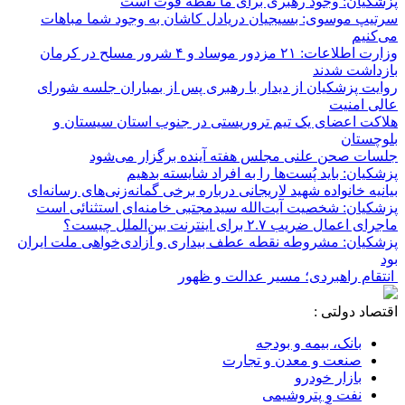
پزشکیان: وجود رهبری برای ما نقطه قوت است
سرتیپ موسوی: بسیجیان دریادل کاشان به وجود شما مباهات
می‌کنیم
وزارت اطلاعات: ۲۱ مزدور موساد و ۴ شرور مسلح در کرمان
بازداشت شدند
روایت پزشکیان از دیدار با رهبری پس از بمباران جلسه شورای
عالی امنیت
هلاکت اعضای یک تیم تروریستی در جنوب استان سیستان و
بلوچستان
جلسات صحن علنی مجلس هفته آینده برگزار می‌شود
پزشکیان: باید پُست‌ها را به افراد شایسته بدهیم
بیانیه خانواده شهید لاریجانی درباره برخی گمانه‌زنی‌های رسانه‌ای
پزشکیان: شخصیت آیت‌الله سیدمجتبی خامنه‌ای استثنائی است
ماجرای اعمال ضریب ۲.۷ برای اینترنت بین‌الملل چیست؟
پزشکیان: مشروطه نقطه عطف بیداری و آزادی‌خواهی ملت ایران
بود
انتقام راهبردی؛ مسیر عدالت و ظهور
اقتصاد دولتی :
بانک، بیمه و بودجه
صنعت و معدن و تجارت
بازار خودرو
نفت و پتروشیمی