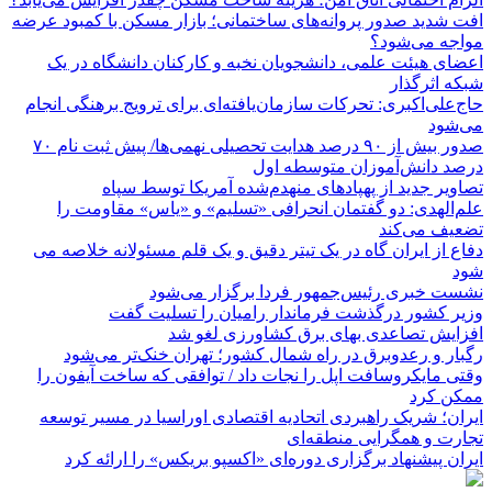
افت شدید صدور پروانه‌های ساختمانی؛ بازار مسکن با کمبود عرضه
مواجه می‌شود؟
اعضای هیئت علمی، دانشجویان نخبه و کارکنان دانشگاه در یک
شبکه‌ اثرگذار
حاج‌علی‌اکبری: تحرکات سازمان‌یافته‌ای برای ترویج برهنگی انجام
می‌شود
صدور بیش از ۹۰ درصد هدایت تحصیلی نهمی‌ها/ پیش ثبت نام ۷۰
درصد دانش‌آموزان متوسطه اول
تصاویر جدید از پهپادهای منهدم‌شده آمریکا توسط سپاه
علم‌الهدی: دو گفتمان انحرافی «تسلیم» و «یاس» مقاومت را
تضعیف می‌کند
دفاع از ایران گاه در یک تیتر دقیق و یک قلم مسئولانه خلاصه می
شود
نشست خبری رئیس‌جمهور فردا برگزار می‌شود
وزیر کشور درگذشت فرماندار رامیان را تسلیت گفت
افزایش تصاعدی بهای برق کشاورزی لغو شد
رگبار و رعدوبرق در راه شمال کشور؛ تهران خنک‌تر می‌شود
وقتی مایکروسافت اپل را نجات داد / توافقی که ساخت آیفون را
ممکن کرد
ایران؛ شریک راهبردی اتحادیه اقتصادی اوراسیا در مسیر توسعه
تجارت و همگرایی منطقه‌ای
ایران پیشنهاد برگزاری دوره‌ای «اکسپو بریکس» را ارائه کرد