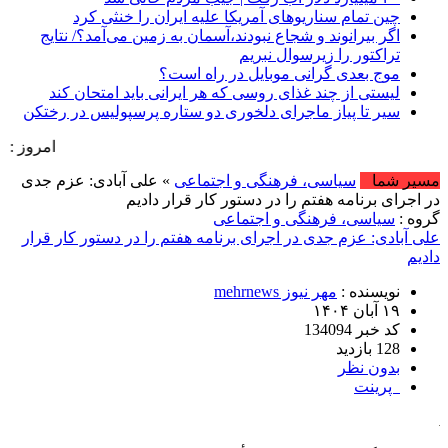
چین تمام سناریوهای آمریکا علیه ایران را خنثی کرد
اگر بیرانوند و شجاع نبودند،آسمان به زمین می‌آمد؟/ نتایج
تراکتور را زیرسوال نبریم
موج بعدی گرانی موبایل در راه است؟
لیستی از چند غذای روسی که هر ایرانی باید امتحان کند
سیر تا پیاز ماجرای دلخوری دو ستاره پرسپولیس در رختکن
امروز : جمعه, ۱۶ مرداد , ۱۴۰۵ .::. برابر با : Friday, 7 August , 2026 .::. اخبار منتشر 
مسیر شما
سیاسی، فرهنگی و اجتماعی
» علی آبادی: عزم جدی
در اجرای برنامه هفتم را در دستور کار قرار دادیم
گروه :
سیاسی، فرهنگی و اجتماعی
علی آبادی: عزم جدی در اجرای برنامه هفتم را در دستور کار قرار
دادیم
نویسنده :
مهر نیوز mehrnews
۱۹ آبان ۱۴۰۴
کد خبر 134094
128 بازدید
بدون نظر
پرینت