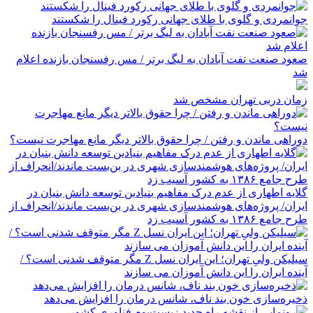
جوانمردی و گلوی با طلای جهانی رکورد فینال را شکستند
صعود صنعت نفت آبادان به لیگ برتر / مس رفسنجان بازنده اعلام
شد
زمان دربی تهران مشخص شد
دوراهی ماندن و رفتن / چرا حقوق بالاتر دیگر مانع مهاجرت نیست؟
گلایه اطهاری از عدم درک مفاهیم بنیادین توسعه دانش بنیان در
ایران/ پروژه‌های هوشمندسازی شهری در بن‌بست ماندند/انحراف از
طرح جامع ۱۳۸۶ به کشور آسیب زد
سیلیکن ولیِ تهران؛ این ایران نسل Z مگر متوقف شدنی است؟ /
آینده ایران را این دانش آموزان می سازند
ذخیره‌سازی خون بند ناف، شانس درمان را افزایش می‌دهد