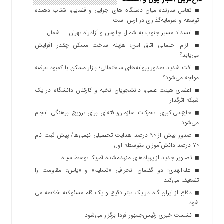
تعامل سازنده میان دستگاه‌ های اجرایی و قضایی، شتاب‌ دهنده
توسعه و سرمایه‌گذاری در ارس است
انسداد مسیر جنوب به شمال چالوس و آزادراه تهران ــ شمال
الزام احتمالی اتاق امن؛ هزینه ساخت مسکن چقدر افزایش
می‌یابد؟
افت شدید صدور پروانه‌های ساختمانی؛ بازار مسکن با کمبود عرضه
مواجه می‌شود؟
اعضای هیئت علمی، دانشجویان نخبه و کارکنان دانشگاه در یک
شبکه‌ اثرگذار
حاج‌علی‌اکبری: تحرکات سازمان‌یافته‌ای برای ترویج برهنگی انجام
می‌شود
صدور بیش از ۹۰ درصد هدایت تحصیلی نهمی‌ها/ پیش ثبت نام
۷۰ درصد دانش‌آموزان متوسطه اول
تصاویر جدید از پهپادهای منهدم‌شده آمریکا توسط سپاه
علم‌الهدی: دو گفتمان انحرافی «تسلیم» و «یاس» مقاومت را
تضعیف می‌کند
دفاع از ایران گاه در یک تیتر دقیق و یک قلم مسئولانه خلاصه می
شود
نشست خبری رئیس‌جمهور فردا برگزار می‌شود