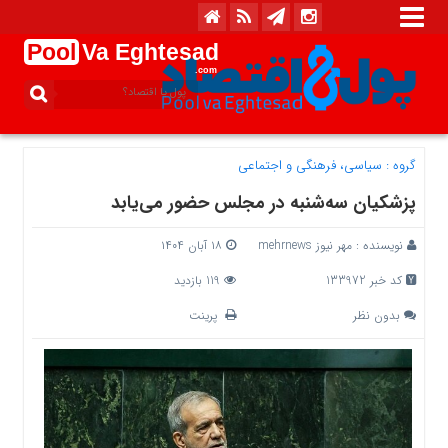
Pool
Va Eghtesad
.com
گروه :
سیاسی، فرهنگی و اجتماعی
پزشکیان سه‌شنبه در مجلس حضور می‌یابد
نویسنده :
مهر نیوز mehrnews
۱۸ آبان ۱۴۰۴
کد خبر 133972
119 بازدید
بدون نظر
پرینت