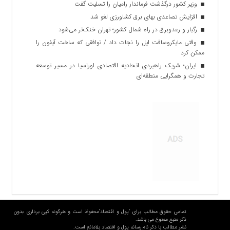
وزیر کشور درگذشت فرماندار رامیان را تسلیت گفت
افزایش تصاعدی بهای برق کشاورزی لغو شد
رگبار و رعدوبرق در راه شمال کشور؛ تهران خنک‌تر می‌شود
وقتی مایکروسافت اپل را نجات داد / توافقی که ساخت آیفون را
ممکن کرد
ایران؛ شریک راهبردی اتحادیه اقتصادی اوراسیا در مسیر توسعه
تجارت و همگرایی منطقه‌ای
تمامی حقوق مطالب برای "پول و اقتصاد"محفوظ است و هرگونه کپی برداری بدون
ذکر منبع ممنوع می باشد.
نشر مطالب با ذکر نام رسانه پول و اقتصاد بلامانع است.