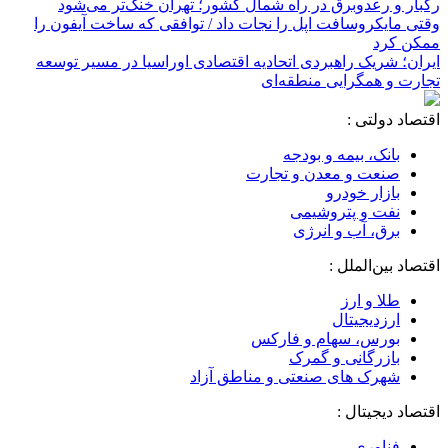
رگبار و رعدوبرق در راه شمال کشور؛ تهران خنک‌تر می‌شود
وقتی مایکروسافت اپل را نجات داد / توافقی که ساخت آیفون را
ممکن کرد
ایران؛ شریک راهبردی اتحادیه اقتصادی اوراسیا در مسیر توسعه
تجارت و همگرایی منطقه‌ای
اقتصاد دولتی :
بانک، بیمه و بودجه
صنعت و معدن و تجارت
بازار خودرو
نفت و پتروشیمی
برق، آب و انرژی
اقتصاد بین‌الملل :
طلا و ارز
ارزدیجیتال
بورس، سهام و فارکس
بازرگانی و گمرک
شهرک های صنعتی و مناطق آزاد
اقتصاد دیجیتال :
فناوری