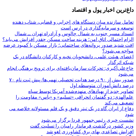
داغ‌ترین اخبار پول و اقتصاد
تعامل سازنده میان دستگاه‌ های اجرایی و قضایی، شتاب‌ دهنده
توسعه و سرمایه‌گذاری در ارس است
انسداد مسیر جنوب به شمال چالوس و آزادراه تهران ــ شمال
الزام احتمالی اتاق امن؛ هزینه ساخت مسکن چقدر افزایش می‌یابد؟
افت شدید صدور پروانه‌های ساختمانی؛ بازار مسکن با کمبود عرضه
مواجه می‌شود؟
اعضای هیئت علمی، دانشجویان نخبه و کارکنان دانشگاه در یک
شبکه‌ اثرگذار
حاج‌علی‌اکبری: تحرکات سازمان‌یافته‌ای برای ترویج برهنگی انجام
می‌شود
صدور بیش از ۹۰ درصد هدایت تحصیلی نهمی‌ها/ پیش ثبت نام ۷۰
درصد دانش‌آموزان متوسطه اول
تصاویر جدید از پهپادهای منهدم‌شده آمریکا توسط سپاه
علم‌الهدی: دو گفتمان انحرافی «تسلیم» و «یاس» مقاومت را
تضعیف می‌کند
دفاع از ایران گاه در یک تیتر دقیق و یک قلم مسئولانه خلاصه می
شود
نشست خبری رئیس‌جمهور فردا برگزار می‌شود
وزیر کشور درگذشت فرماندار رامیان را تسلیت گفت
افزایش تصاعدی بهای برق کشاورزی لغو شد