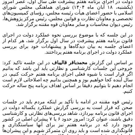
دولت در اجرای برنامه هفتم پیشرفت طی سال اول، عصر امروز
(یکشنبه، ۱۸ آبان ماه ۱۴۰۴) شورای هماهنگی مجلس شورای
اسلامی با حضور اعضای هیأت رئیسه مجلس، رؤسای کمیسیون‌های
تخصصی و معاونان نظارت و قوانین مجلس، رئیس مرکز پژوهش‌ها،
رئیس دیوان محاسبات و سایر معاونان قوه مقننه برگزار شد.
در این جلسه که با موضوع بررسی نحوه عملکرد دولت در اجرای
قانون برنامه هفتم پیشرفت در سال اول برگزار شد، هر کدام از
اعضای جلسه به بیان دیدگاه‌ها و پیشنهادات خود برای بررسی
عملکرد دولت در اجرای برنامه هفتم پرداختند.
بر اساس این گزارش
محمدباقر قالیباف
در این جلسه تاکید کرد:
خروجی این جلسات کارشناسی و نظارتی باید این باشد که بدانیم
اگر قرار است با شیوه فعلی اجرای برنامه هفتم حرکت کنیم، در
سال آینده کجا خواهیم بود و همچنین بدانیم چه اصلاحاتی لازم است
انجام دهیم تا بتوانیم دقیقاً بر اساس اهداف برنامه پنج ساله حرکت
کنیم.
رئیس قوه مقننه در ادامه با تأکید بر اینکه مردم باید در جلسات
صحن که قرار است به بررسی گزارش عملکرد
یکساله
دولت در
اجرای قانون برنامه بپردازد، شاهد بررسی‌های نظارتی و کارشناسی
دقیق باشند، عنوان کرد: امروز حدود ۶ یا ۷ پیشران اصلی در کشور
وجود دارد که در برنامه هفتم نیز برای آنها سیاستگذاری و
قانونگذاری شده است و باید روی آن متمرکز شویم و این پیشران‌ها