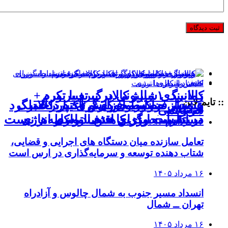
کالابرگ ۱ میلیونی در نبرد با تورم
زمانبندی شارژ کالابرگ تغییر کرد +
:: تایم لاین
هشدار فراکسیون کارگری: پرداخت
بررسی ضوابط افزایش اعتبار کالابرگ
عبور از حضورمحوری و تاکید بر عملکرد
جزئیات
سه‌رقمی
در نشست وزرای اقتصاد و کار
در ادارات برای کاهش ناترازی انرژی
مستقیم، جایگزین حذف واسطه‌ها نیست
۱۶ مرداد ۱۴۰۵
تعامل سازنده میان دستگاه‌ های اجرایی و قضایی،
شتاب‌ دهنده توسعه و سرمایه‌گذاری در ارس است
۱۶ مرداد ۱۴۰۵
انسداد مسیر جنوب به شمال چالوس و آزادراه
تهران ــ شمال
۱۶ مرداد ۱۴۰۵