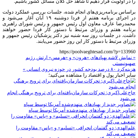
را در اولویت قرار دهیم تا شاهد حل کلان مسائل کشور باشیم.
براساس
برنامه‌ریزی‌های انجام شده، جلسات بررسی عملکرد دولت
در اجرای برنامه هفتم از فردا دوشنبه ۱۹ آبان آغاز می‌شود و
محمدرضا عارف معاون اول رئیس جمهور و رئیس شورای راهبری
برنامه هفتم و وزرای مرتبط با دستور کار فردا حضور خواهند
داشت. در جلسات روز سه شنبه نیز دکتر پزشکیان رئیس جمهور و
وزرای مرتبط با دستور کار این روز حضور می‌یابند.
https://poolvaeghtesad.com/?p=133960
« نمایش لاشه پهپادهای «هرون» و «هرمس» ارتش رژیم
صهیونیستی
هزینه‌کرد ۸۰ درصد بودجه کشور در حوزه نیروی انسانی »
سایر اخبار پول و اقتصاد را مشاهده می‌کنید؛
حاج‌علی‌اکبری: تحرکات سازمان‌یافته‌ای برای ترویج برهنگی انجام
می‌شود
تصاویر جدید از پهپادهای منهدم‌شده آمریکا توسط سپاه
علم‌الهدی: دو گفتمان انحرافی «تسلیم» و «یاس» مقاومت را
تضعیف می‌کند