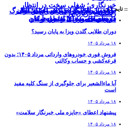
خبرنگاری؛ شغلی سخت در انتظار
:: تایم لاین
نجات میراث گره‌خورده ایران؛ از
ضرورت افزایش سقف وام اشتغال
«اشتغال ناقص»؛ شکاف عمیق میان
بررسی ضوابط افزایش اعتبار کالابرگ
رسمیت «زیان‌آور»
مددجویان به ۴۰۰ میلیون تومان
در نشست وزرای اقتصاد و کار
دارهای خاموش تا امید به آینده
فرصت‌های شغلی و نیاز جوانان
۱۸ مرداد ۱۴۰۵
دوران طلایی گلدن ویزا به پایان رسید؟
۱۸ مرداد ۱۴۰۵
فروش فوری خودروهای وارداتی مرداد ۱۴۰۵؛ بدون
قرعه‌کشی و حساب وکالتی
۱۸ مرداد ۱۴۰۵
آیا ماءالشعیر برای جلوگیری از سنگ کلیه مفید
است
۱۸ مرداد ۱۴۰۵
پیشنهاد اعطای «جایزه ملی خبرنگار سلامت»
۱۸ مرداد ۱۴۰۵