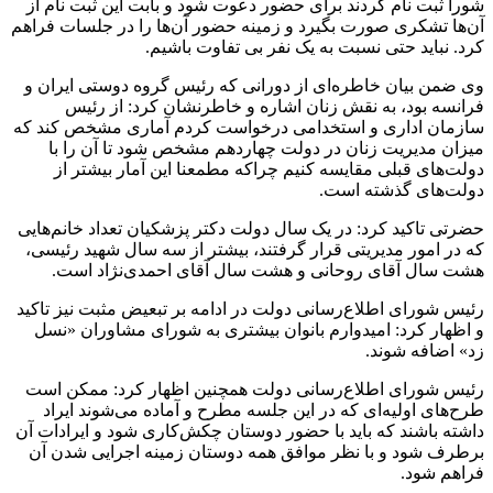
شورا ثبت نام کردند برای حضور دعوت شود و بابت این ثبت نام از
آن‌ها تشکری صورت بگیرد و زمینه حضور آن‌ها را در جلسات فراهم
کرد. نباید حتی نسبت به یک نفر بی تفاوت باشیم.
وی ضمن بیان خاطره‌ای از دورانی که رئیس گروه دوستی ایران و
فرانسه بود، به نقش زنان اشاره و خاطرنشان کرد: از رئیس
سازمان اداری و استخدامی درخواست کردم آماری مشخص کند که
میزان مدیریت زنان در دولت چهاردهم مشخص شود تا آن را با
دولت‌های قبلی مقایسه کنیم چراکه
مطمعنا
این آمار بیشتر از
دولت‌های گذشته است.
حضرتی تاکید کرد: در یک سال دولت دکتر پزشکیان تعداد خانم‌هایی
که در امور مدیریتی قرار گرفتند، بیشتر از سه سال شهید رئیسی،
هشت سال آقای روحانی و هشت سال آقای احمدی‌نژاد است.
رئیس شورای اطلاع‌رسانی دولت در ادامه بر تبعیض مثبت نیز تاکید
و اظهار کرد: امیدوارم بانوان بیشتری به شورای مشاوران «نسل
زد» اضافه شوند.
رئیس شورای اطلاع‌رسانی دولت همچنین اظهار کرد: ممکن است
طرح‌های اولیه‌ای که در این جلسه مطرح و آماده می‌شوند ایراد
داشته باشند که باید با حضور دوستان چکش‌کاری شود و ایرادات آن
برطرف شود و با نظر موافق همه دوستان زمینه اجرایی شدن آن
فراهم شود.