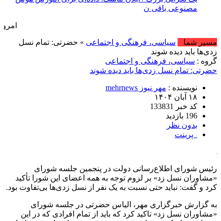
مصنوعی باقی نمانده است
امروز : یکشنبه, ۱۸ مرداد , ۱۴۰۵ .::. برابر با :  , 2026
مسیر شما
سیاسی، فرهنگی و اجتماعی
» حضرتی: تمام نسل
زدی‌ها باید دیده شوند
گروه :
سیاسی، فرهنگی و اجتماعی
حضرتی: تمام نسل زدی‌ها باید دیده شوند
نویسنده :
مهر نیوز mehrnews
۱۸ آبان ۱۴۰۴
کد خبر 133831
196 بازدید
بدون نظر
پرینت
رئیس شورای اطلاع‌رسانی دولت در پنجمین جلسه شورای
«مشاوران نسل زد» بر لزوم توجه به همه اعضای این شورا تأکید
کرد و گفت: نباید حتی نسبت به یک نفر از نسل زدی‌ها بی‌تفاوت بود.
به گزارش خبرگزاری مهر، الیاس حضرتی در جلسه شورای
«مشاوران نسل زد» تاکید کرد که باید از تمام افرادی که در این