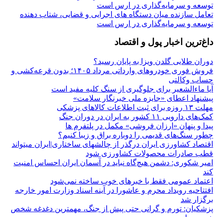
تعامل سازنده میان دستگاه‌ های اجرایی و قضایی، شتاب‌ دهنده
توسعه و سرمایه‌گذاری در ارس است
داغ‌ترین اخبار پول و اقتصاد
دوران طلایی گلدن ویزا به پایان رسید؟
فروش فوری خودروهای وارداتی مرداد ۱۴۰۵؛ بدون قرعه‌کشی و
حساب وکالتی
آیا ماءالشعیر برای جلوگیری از سنگ کلیه مفید است
پیشنهاد اعطای «جایزه ملی خبرنگار سلامت»
مهلت ۱۳ روزه برای ثبت اطلاعات کالاهای پزشکی
کمک‌های دارویی ۱۱ کشور به ایران در دوران جنگ
پیدا و پنهان «ارزان فروشی» مکمل در پلتفرم ها
چطور سنگ‌های قدیمی را دوباره براق و زیبا کنیم؟
اقتصاد کشاورزی ایران درگذر از چالشهای ساختاری|ایران میتواند
قطب صادرات محصولات کشاورزی شود
امیر شکوری: دشمن هیچ‌گاه نباید در آسمان ایران احساس امنیت
کند
اعتماد عمومی فقط با خبرهای خوب ساخته نمی‌شود
افتتاحیه رویداد محرم و عاشورا در آینه اسناد وزارت امور خارجه
برگزار شد
پزشکیان: تورم و گرانی حتی پیش از جنگ، مهمترین دغدغه شخص