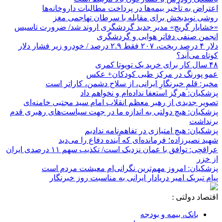
اعتراض به تأخیر بیمه‌ها در پرداخت مطالبات داروخانه‌ها
روشی نویدبخش برای مقابله با سرطان تهاجمی مغز
«خشایار گریچ» مدیر جدید گردشگری اروند شد/ ضرورت تاسیس
انجمن صنفی دفاتر هوایی و گردشگری
دلار ۴ درصد ریخت، ۲۰۷ فقط ۲.۹ درصد / خودرو زیر فشار دلار
کوتاه می‌آید؟
۴۸ سال کار برای خرید یک تویوتا کمری
عمو پورنگ در مرکز طبی کودکان+ عکس
مخبر: قلمِ خبرنگارِ ایرانی، از سلاح دشمن، کاراتر است
پزشکیان: هرگز استعفا نداده‌ام و نخواهم داد
تصویر جدیدی از رهبر معظم انقلاب امام سید مجتبی خامنه‌ای
پزشکیان: هیچ دولتی به اندازه ما در جهت سیاست‌های رهبری قدم
برنداشت
پزشکیان: هیچ امتیازی در تفاهم‌نامه ندادیم
شهید نصیرزاده؛ فرمانده‌ای که آینده دفاع را می‌دید
عراقچی: توافق با عمان نزدیک است/ تکذیب سهم ۱۱ درصدی ایران
از خزر
پزشکیان: امروز مهم‌ترین نگرانی‌ام معیشت مردم است
پیام تبریک امیر دریادار ایرانی به مناسبت روز خبرنگار
اقتصاد دولتی :
بانک، بیمه و بودجه