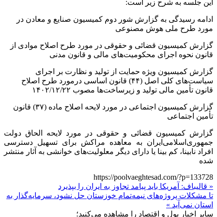
این جلسه به شرح زیر است:
ادامه رسیدگی به گزارش شور دوم کمیسیون صنایع و معادن در
مورد طرح ملی هوش مصنوعی
گزارش کمیسیون قضائی و حقوقی در مورد طرح اصلاح موادی از
قانون نحوه اجرای محکومیت‌های مالی و قانون مدنی
گزارش کمیسیون ویژه حمایت از تولید و نظارت بر اجرای
سیاست‌های
کلی اصل (۴۴) قانون اساسی
درمورد
طرح اصلاح
قانون تأمین مالی تولید و
زیرساخت‌ها
مصوب ۱۴۰۲/۱۲/۲۲
گزارش کمیسیون اجتماعی در مورد لایحه اصلاح ماده (۳۷) قانون
تأمین اجتماعی
گزارش کمیسیون قضائی و حقوقی در مورد لایحه الحاق دولت
جمهوری‌اسلامی‌ایران به معاهده مراکش برای تسهیل دسترسی
افراد نابینا، کم بینا یا دارای دیگر معلولیت‌های خوانشی به آثار منتشر
شده
https://poolvaeghtesad.com/?p=133728
« قالیباف: آمریکا باید پیامد تجاوز به ایران را بپذیرد
تا مشکلات پروژه‌های نیمه‌تمام خوزستان حل نشود، سرمایه‌گذار به
استان نمی‌آید »
سایر اخبار پول و اقتصاد را مشاهده می‌کنید؛