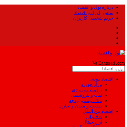
درباره پول و اقتصاد
تماس با پول و اقتصاد
حریم شخصی کاربران
Pool
Va Eghtesad
.com
اقتصاد دولتی
بازار خودرو
برق، آب و انرژی
نفت و پتروشیمی
بانک، بیمه و بودجه
صنعت و معدن و تجارت
اقتصاد بین الملل
طلا و ارز
ارزدیجیتال