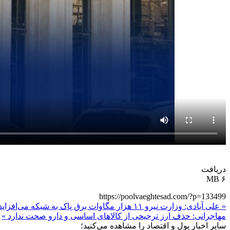
دریافت
۶ MB
https://poolvaeghtesad.com/?p=133499
« علی آبادی: وزارت نیرو ۱۱ هزار مگاوات برق پاک به شبکه می‌افزاید
مهاجرانی: حذف ارز ترجیحی از کالاهای اساسی و دارو صحت ندارد »
سایر اخبار پول و اقتصاد را مشاهده می‌کنید؛