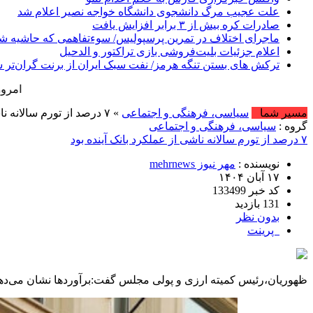
علت عجیب مرگ دانشجوی دانشگاه خواجه نصیر اعلام شد
صادرات کره بیش از ۳ برابر افزایش یافت
ماجرای اختلاف در تمرین پرسپولیس/ سوءتفاهمی که حاشیه ش
اعلام جزئیات بلیت‌فروشی بازی تراکتور و الدحیل
ترکش های بستن تنگه هرمز/ نفت سبک ایران از برنت گران‌تر 
امروز : شنبه, ۱۷ مرداد , ۱۴۰۵ .::. برابر با : Saturday, 8 August , 2026 .::. اخبار منتش
مسیر شما
سیاسی، فرهنگی و اجتماعی
» ۷ درصد از تورم سالانه ناشی از عملکرد بانک آینده بود
گروه :
سیاسی، فرهنگی و اجتماعی
۷ درصد از تورم سالانه ناشی از عملکرد بانک آینده بود
نویسنده :
مهر نیوز mehrnews
۱۷ آبان ۱۴۰۴
کد خبر 133499
131 بازدید
بدون نظر
پرینت
ظهوریان،رئیس کمیته ارزی و پولی مجلس گفت:برآوردها نشان می‌دهد بان