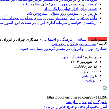
توصیه‌های جدید در مورد رژیم غذایی سلامت قلب
حمله ایران بازار جهانی را تکان داد
بورس برای سومین روز متوالی سبزپوش شد
ماجرای تنبیه بدنی یک دانش آموز از سوی معلم/ توضیحات آم
ازبکستان خواستار سرمایه‌گذاری ایران در شیلات این کشور شد
امروز : جمعه, ۱۶ مر
مسیر شما
سیاسی، فرهنگی و اجتماعی
» همکاری تهران و ایروان 
گروه :
سیاسی، فرهنگی و اجتماعی
همکاری تهران و ایروان در مسیر کریدور شمال به جنوب
نویسنده :
اقتصاد آنلاین
۰۸ شهریور ۱۴۰۴
کد خبر 113396
222 بازدید
بدون نظر
پرینت
https://poolvaeghtesad.com/?p=113396
« مرگ ترامپ خبرساز شد
آمار عجیب از دخل و خرج خانوار ایرانی »