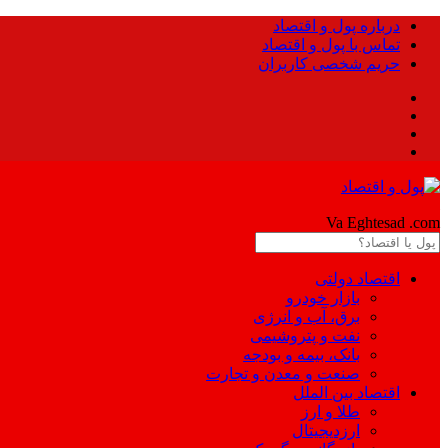
درباره پول و اقتصاد
تماس با پول و اقتصاد
حریم شخصی کاربران
Pool
Va Eghtesad
.com
اقتصاد دولتی
بازار خودرو
برق، آب و انرژی
نفت و پتروشیمی
بانک، بیمه و بودجه
صنعت و معدن و تجارت
اقتصاد بین الملل
طلا و ارز
ارزدیجیتال