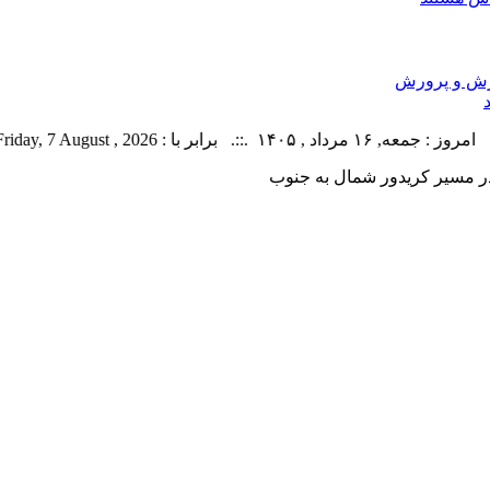
وزش و پرورش
داد , ۱۴۰۵ .::. برابر با : Friday, 7 August , 2026 .::. اخبار منتشر شده : 44 خبر
در مسیر کریدور شمال به جنوب