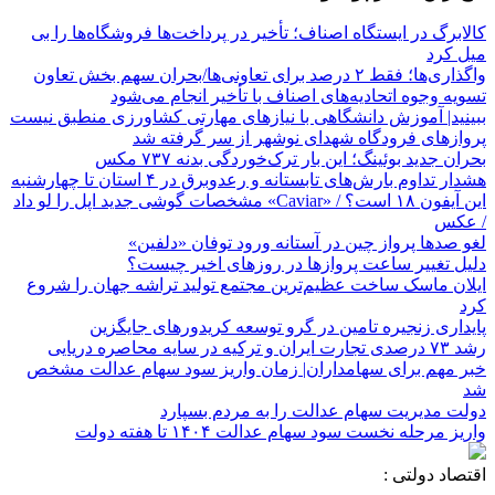
کالابرگ در ایستگاه اصناف؛ تأخیر در پرداخت‌ها فروشگاه‌ها را بی
میل کرد
واگذاری‌ها؛ فقط ۲ درصد برای تعاونی‌ها/بحران سهم بخش تعاون
تسویه وجوه اتحادیه‌های اصناف با تأخیر انجام می‌شود
ببینید| آموزش دانشگاهی با نیازهای مهارتی کشاورزی منطبق نیست
پروازهای فرودگاه شهدای نوشهر از سر گرفته شد
بحران جدید بوئینگ؛ این بار ترک‌خوردگی بدنه ۷۳۷ مکس
هشدار تداوم بارش‌های تابستانه و رعدوبرق در ۴ استان تا چهارشنبه
این آیفون ۱۸ است؟ / «Caviar» مشخصات گوشی جدید اپل را لو داد
/ عکس
لغو صدها پرواز چین در آستانه ورود توفان «دلفین»
دلیل تغییر ساعت پروازها در روزهای اخیر چیست؟
ایلان ماسک ساخت عظیم‌ترین مجتمع تولید تراشه جهان را شروع
کرد
پایداری زنجیره تامین در گرو توسعه کریدورهای جایگزین
رشد ۷۳ درصدی تجارت ایران و ترکیه در سایه محاصره دریایی
خبر مهم برای سهامداران| زمان واریز سود سهام عدالت مشخص
شد
دولت مدیریت سهام عدالت را به مردم بسپارد
واریز مرحله نخست سود سهام عدالت ۱۴۰۴ تا هفته دولت
اقتصاد دولتی :