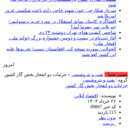
شود
سردار شکارچی: خون شهید حاجی زاده باعث شکستن غرور
امریکا شد
افشاگری کاپیتان سابق استقلال در مورد خرید پرسپولیس/
چه بلایی سر بیفوما آمد؟
شاخص کیفیت هوای تهران دوشنبه ۲۴ دی
آغاز ثبت‌نام در بیست و دومین جشنواره بزرگ «تولید ملی،
افتخار ملی»
الجولانی: سوریه نسخه کپی افغانستان نیست/ تحریم‌ها علیه
این کشور لغو شود
امروز : یکشنبه, ۱۸ مرداد , ۱۴۰۵ .::. برابر با : Sunday, 9 August , 2026 .::
مسیر شما
نفت و پتروشیمی
» جزئیات دو انفجار بخش گاز کشور
گروه :
نفت و پتروشیمی
جزئیات دو انفجار بخش گاز کشور
نویسنده :
اقتصاد آنلاین
۲۶ خرداد ۱۴۰۴
کد خبر 89867
215 بازدید
بدون نظر
پرینت