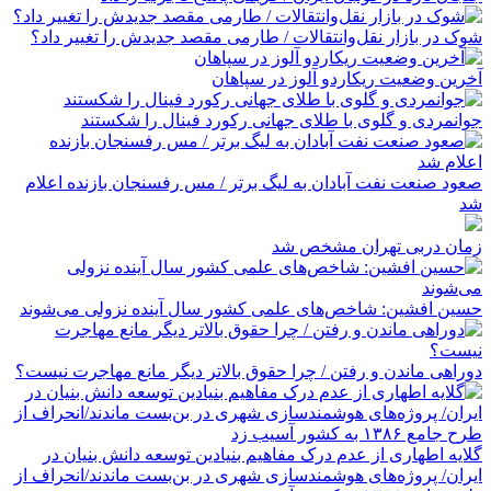
شوک در بازار نقل‌وانتقالات / طارمی مقصد جدیدش را تغییر داد؟
آخرین وضعیت ریکاردو آلوز در سپاهان
جوانمردی و گلوی با طلای جهانی رکورد فینال را شکستند
صعود صنعت نفت آبادان به لیگ برتر / مس رفسنجان بازنده اعلام
شد
زمان دربی تهران مشخص شد
حسین افشین: شاخص‌های علمی کشور سال آینده نزولی می‌شوند
دوراهی ماندن و رفتن / چرا حقوق بالاتر دیگر مانع مهاجرت نیست؟
گلایه اطهاری از عدم درک مفاهیم بنیادین توسعه دانش بنیان در
ایران/ پروژه‌های هوشمندسازی شهری در بن‌بست ماندند/انحراف از