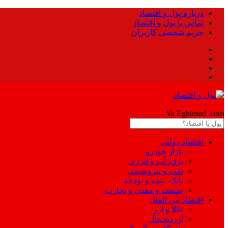
درباره پول و اقتصاد
تماس با پول و اقتصاد
حریم شخصی کاربران
Pool
Va Eghtesad
.com
اقتصاد دولتی
بازار خودرو
برق، آب و انرژی
نفت و پتروشیمی
بانک، بیمه و بودجه
صنعت و معدن و تجارت
اقتصاد بین الملل
طلا و ارز
ارزدیجیتال