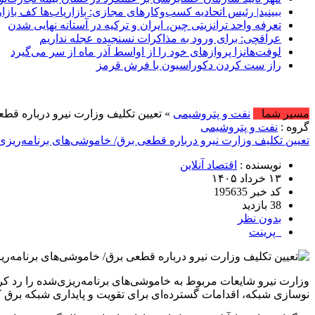
ببینید| رئیس اتحادیه کسب‌وکارهای مجازی: بازاریاب‌ها کف بازا
تعرفه واحد ترانزیتی چین، ایران و ترکیه در آستانه نهایی شدن
عراقچی: برای ورود به مذاکرات نسنجیده عجله نداریم
لوفت‌هانزا پروازهای خود را از اواسط آذر ماه از سر می‌گیرد
راز ست کردن دکوراسیون با فرش قرمز
امروز : جمعه, ۱۶ م
مسیر شما
نفت و پتروشیمی
» تعیین تکلیف وزارت نیرو درباره قط
گروه :
نفت و پتروشیمی
تعیین تکلیف وزارت نیرو درباره قطعی برق/ خاموشی‌های برنامه‌ریزی
نویسنده :
اقتصاد آنلاین
۱۳ خرداد ۱۴۰۵
کد خبر 195635
38 بازدید
بدون نظر
پرینت
نوسازی شبکه، اقدامات گسترده‌ای برای تقویت و پایداری شبکه برق