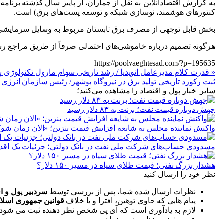
کنتور‌های هوشمند، نوسازی شبکه و توسعه پست‌های برق) است.
بخش قابل توجهی از مصرف برق تابستان مربوط به وسایل سرمایشی است و افزایش یک 
هرگونه تصمیم درباره خاموشی‌های احتمالی صرفاً از طریق مراجع ر
https://poolvaeghtesad.com/?p=195635
« قدرت کلام مدیرعامل انویدیا / رشد تاریخی سهام مارول تکنولوژی پ
ثبت رکورد تاریخی تولید برق در نیروگاه بوشهر/ رئیس سازمان انرژی ا
سایر اخبار پول و اقتصاد را مشاهده می‌کنید؛
جهش دوباره قیمت نفت؛ برنت به ۸۳ دلار رسید
واکنش نماینده مجلس به شایعه افزایش قیمت بنزین؛ «الان زمان ش
مسدودی حساب‌های شرکت ملی نفت در بانک دولتی؛ جزئیات یک اقدا
هشدار بزرگ نفتی؛ قیمت طلای سیاه در مسیر ۱۵۰ دلار؟
نظر خود را ارسال کنید
نظرات ارسال شده شما، پس از بررسی توسط
سردبیر پول و ا
پیام هایی که حاوی توهین، افترا و یا خلاف
قوانین جمهوری اسلا
لازم به یادآوری است که آی پی شخص نظر دهنده ثبت می شود 