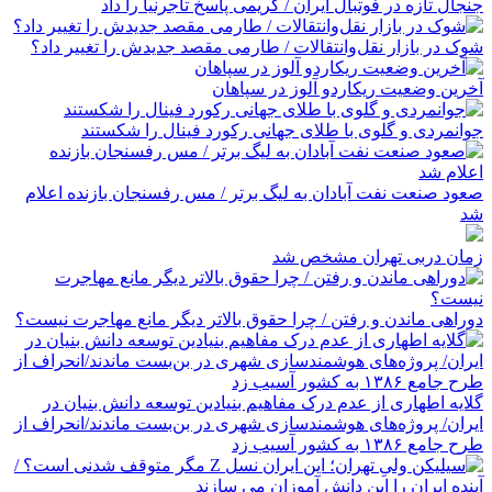
جنجال تازه در فوتبال ایران / کریمی پاسخ تاجرنیا را داد
شوک در بازار نقل‌وانتقالات / طارمی مقصد جدیدش را تغییر داد؟
آخرین وضعیت ریکاردو آلوز در سپاهان
جوانمردی و گلوی با طلای جهانی رکورد فینال را شکستند
صعود صنعت نفت آبادان به لیگ برتر / مس رفسنجان بازنده اعلام
شد
زمان دربی تهران مشخص شد
دوراهی ماندن و رفتن / چرا حقوق بالاتر دیگر مانع مهاجرت نیست؟
گلایه اطهاری از عدم درک مفاهیم بنیادین توسعه دانش بنیان در
ایران/ پروژه‌های هوشمندسازی شهری در بن‌بست ماندند/انحراف از
طرح جامع ۱۳۸۶ به کشور آسیب زد