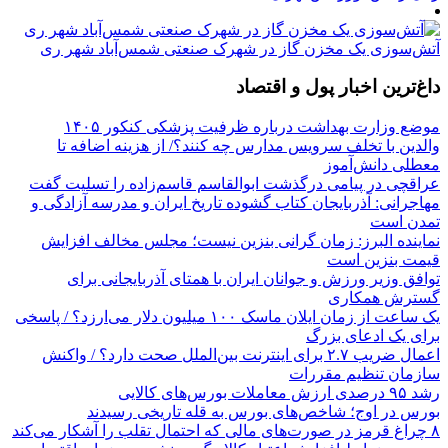
آتش‌سوزی یک مخزن گاز در شهرک صنعتی شمس‌آباد شهر ری
داغ‌ترین اخبار پول و اقتصاد
موضع وزارت بهداشت درباره ظرفیت پزشکی کنکور ۱۴۰۵
والدین با تخلف سرویس مدارس چه کنند؟/ از هزینه اضافه تا
معطلی دانش‌آموز
عراقچی در پیامی درگذشت ابوالقاسم قاسم‌زاده را تسلیت گفت
مهاجرانی: آذربایجان کتاب گشوده تاریخ ایران و مدرسه آزادگی و
تمدن است
نماینده البرز: زمان گرانی بنزین نیست؛ مجلس مخالف افزایش
قیمت بنزین است
توافق وزیر ورزش و جوانان ایران با همتای آذربایجانی برای
گسترش همکاری
یک ساعت از زمان ایلان ماسک ۱۰۰ میلیون دلار می‌ارزد؟ / پاسخی
برای یک ادعای بزرگ
اعمال ضریب ۲.۷ برای اینترنت بین‌الملل صحت دارد؟ / واکنش
سازمان تنظیم مقررات
رشد ۹۵ درصدی ارزش معاملات بورس‌های کالایی
بورس در اوج؛ شاخص‌های بورس به قله تاریخی رسیدند
۸ چراغ قرمز در صورت‌های مالی که احتمال تقلب را آشکار می‌کند