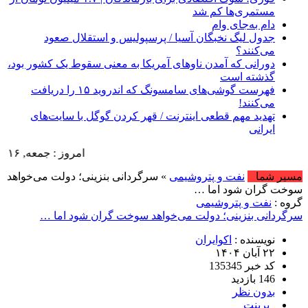
مستمری‌ها کم شد
دام‌ به‌جای وام
جدول لیگ نخبگان آسیا / پرسپولیس و استقلال صعود
می‌کنند؟
دورانی که آمدن ناوهای آمریکا به معنی سقوط یک کشور بود،
گذشته است
فهرست گوشی‌های سامسونگ که اندروید ۱۵ را دریافت
می‌کنند!
تهدید مهم قطعی اینترنت / قهر کردن گوگل با سایت‌های
ایرانی
امروز : جمعه, ۱۶ مرداد , ۱۴۰۵ .::. برابر با : Friday, 7 August , 2026 .::. اخبار منتشر شده : 21 خبر
مسیر شما
نفت و پتروشیمی
» سرگردانی بنزینی؛ دولت می‌خواهد
سوخت گران شود اما …
گروه :
نفت و پتروشیمی
سرگردانی بنزینی؛ دولت می‌خواهد سوخت گران شود اما …
نویسنده :
اکوایران
۲۲ آبان ۱۴۰۴
کد خبر 135345
146 بازدید
بدون نظر
پرینت