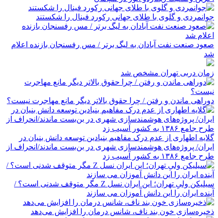
جوانمردی و گلوی با طلای جهانی رکورد فینال را شکستند
صعود صنعت نفت آبادان به لیگ برتر / مس رفسنجان بازنده اعلام
شد
زمان دربی تهران مشخص شد
دوراهی ماندن و رفتن / چرا حقوق بالاتر دیگر مانع مهاجرت نیست؟
گلایه اطهاری از عدم درک مفاهیم بنیادین توسعه دانش بنیان در
ایران/ پروژه‌های هوشمندسازی شهری در بن‌بست ماندند/انحراف از
طرح جامع ۱۳۸۶ به کشور آسیب زد
سیلیکن ولیِ تهران؛ این ایران نسل Z مگر متوقف شدنی است؟ /
آینده ایران را این دانش آموزان می سازند
ذخیره‌سازی خون بند ناف، شانس درمان را افزایش می‌دهد