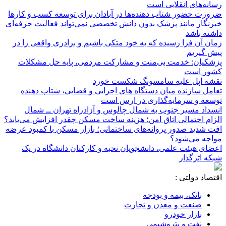
رسانه‌های انقلابی است
ضرورت حضور شتاب ‌دهنده‌ها در آبادان برای توسعه کسب‌ و کارها
خبرنگار مانند پزشک بدون دانش تخصصی نمی‌تواند فعالیت حرفه‌ای
داشته باشد
زمان آن فرا رسیده که به خود متکی باشیم و برادری واقعی را در
پیش گیریم
پزشکیان: خدمت بی‌منت و مشارکت مردمی، پایه حل مشکلات
کشور است
نقشه اپل علیه سامسونگ شکست خورد
تعامل سازنده میان دستگاه‌ های اجرایی و قضایی، شتاب‌ دهنده
توسعه و سرمایه‌گذاری در ارس است
انسداد مسیر جنوب به شمال چالوس و آزادراه تهران ــ شمال
الزام احتمالی اتاق امن؛ هزینه ساخت مسکن چقدر افزایش می‌یابد؟
افت شدید صدور پروانه‌های ساختمانی؛ بازار مسکن با کمبود عرضه
مواجه می‌شود؟
اعضای هیئت علمی، دانشجویان نخبه و کارکنان دانشگاه در یک
شبکه‌ اثرگذار
اقتصاد دولتی :
بانک، بیمه و بودجه
صنعت و معدن و تجارت
بازار خودرو
نفت و پتروشیمی