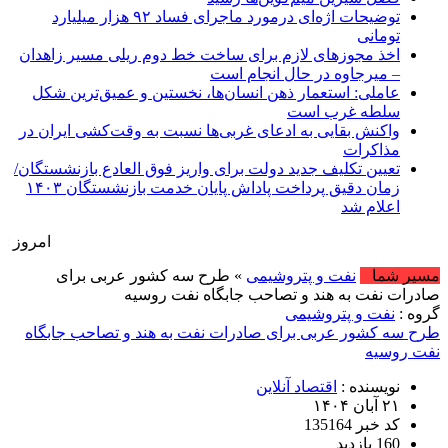
توضیحات اژه‌ای درمورد ماجرای فساد ۹۲ هزار میلیارد
تومانی
اخذ مجوزهای لازم برای ساخت خط دوم ریلی مسیر زاهدان
– میرجاوه در حال انجام است
عاملی: استعمار ذهن انسان‌ها، نخستین و عمیق‌ترین شکل
سلطه غرب است
واکنش بقایی به ادعای غربی‌ها نسبت به وقت‌کشی ایران در
مذاکرات
تعیین تکلیف جدید دولت برای واریز فوق العادع بازنشستگان/
زمان دقیق پرداخت پاداش پایان خدمت بازنشستگان ۱۴۰۳
اعلام شد
امروز : شنبه, ۱۷ مرداد , ۱۴۰۵ .::. برابر با : Saturday, 8 August , 2026 .::. اخبار منتشر
مسیر شما
نفت و پتروشیمی
» طرح سه کشور عربی برای
صادرات نفت به هند و تصاحب جابگاه نفت روسیه
گروه :
نفت و پتروشیمی
طرح سه کشور عربی برای صادرات نفت به هند و تصاحب جابگاه
نفت روسیه
نویسنده :
اقتصاد آنلاین
۲۱ آبان ۱۴۰۴
کد خبر 135164
160 بازدید