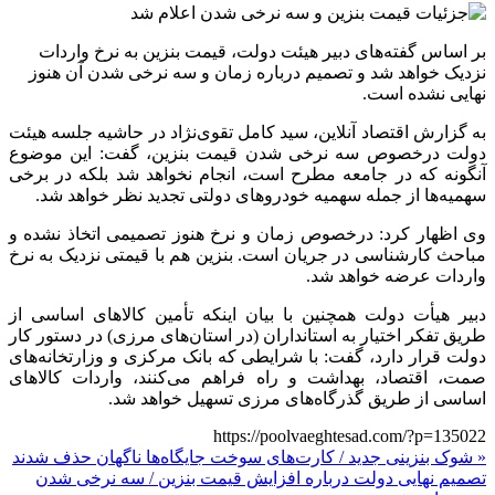
بر اساس گفته‌های دبیر هیئت دولت، قیمت بنزین به نرخ واردات
نزدیک خواهد شد و تصمیم درباره زمان و سه نرخی شدن آن هنوز
نهایی نشده است.
به گزارش اقتصاد آنلاین، سید کامل تقوی‌نژاد در حاشیه جلسه هیئت
دولت درخصوص سه نرخی شدن قیمت بنزین، گفت: این موضوع
آنگونه که در جامعه مطرح است، انجام نخواهد شد بلکه در برخی
سهمیه‌ها از جمله سهمیه خودرو‌های دولتی تجدید نظر خواهد شد.
وی اظهار کرد: درخصوص زمان و نرخ هنوز تصمیمی اتخاذ نشده و
مباحث کارشناسی در جریان است. بنزین هم با قیمتی نزدیک به نرخ
واردات عرضه خواهد شد.
دبیر هیأت دولت همچنین با بیان اینکه تأمین کالا‌های اساسی از
طریق تفکر اختیار به استانداران (در استان‌های مرزی) در دستور کار
دولت قرار دارد، گفت: با شرایطی که بانک مرکزی و وزارتخانه‌های
صمت، اقتصاد، بهداشت و راه فراهم می‌کنند، واردات کالا‌های
اساسی از طریق گذرگاه‌های مرزی تسهیل خواهد شد.
https://poolvaeghtesad.com/?p=135022
« شوک بنزینی جدید / کارت‌های سوخت جایگاه‌ها ناگهان حذف شدند
تصمیم نهایی دولت درباره افزایش قیمت بنزین / سه نرخی شدن