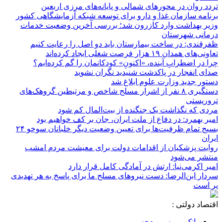
تردد روان در محورهای شمالی و پایانه‌های مرزی اربعین
برنامه سازمان غذا و دارو برای توسعه شبکه آزمایشگاهی کشور
وزیر بهداشت وارد کازرون شد؛ بررسی آخرین وضعیت خدمات
درمانی شهرستان
ظفرقندی: در ساخت بیمارستان باید دو اصل را رعایت کنیم
تعاونی‌های همدان ۱۹ هزار فرصت شغلی ایجاد کرده‌اند
چرا در اضطرابِ آینده، «اکنونِ» کودکانمان را گم کرده‌ایم؟
صدای انفجار در پاکدشت شنیدید نگران نشوید
دستور جدید وزارت علوم ابلاغ شد
دستگیری ۸ نفر از اشرار مسلح شاخص و مرتبطین گروهک‌های
تروریستی
مردی که نگذاشت یک جنگنده از بیت‌المال کم شود
امیر بهمرد: در دفاع از ملت ایران، جان بر کف خواهیم بود
بسیج تمام ظرفیت‌ها برای تعیین وضعیت دیگر خلبانان سوخو ۲۴
ایران
روایت پزشکیان از اقدامات دولت برای معیشت مردم امشب
منتشر می‌شود
امیر اکرمی‌نیا: ارتش در آمادگی کامل قرار دارد
سردار ابن‌الرضا: دست نیروهای مسلح ما برای پاسخ به هر تهدیدی
پر است
اقتصاد دولتی :
بانک، بیمه و بودجه