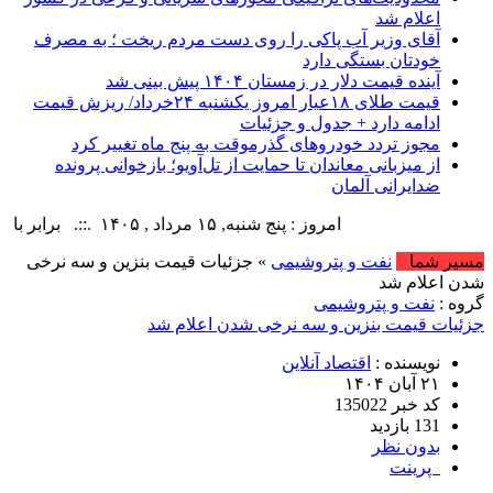
اعلام شد
آقای وزیر آب پاکی را روی دست مردم ریخت ؛ به مصرف
خودتان بستگی دارد
آینده قیمت دلار در زمستان ۱۴۰۴ پیش بینی شد
قیمت طلای ۱۸عیار امروز یکشنبه ۲۴خرداد/ ریزش قیمت
ادامه دارد + جدول و جزئیات
مجوز تردد خودروهای گذرموقت به پنج ماه تغییر کرد
از میزبانی معاندان تا حمایت از تل‌آویو؛ بازخوانی پرونده
ضدایرانی آلمان
امروز : پنج شنبه, ۱۵ مرداد , ۱۴۰۵ .::. برابر با : Thursday, 6 August , 2026 .::. اخبار منتشر شده : 20 خبر
مسیر شما
نفت و پتروشیمی
» جزئیات قیمت بنزین و سه نرخی
شدن اعلام شد
گروه :
نفت و پتروشیمی
جزئیات قیمت بنزین و سه نرخی شدن اعلام شد
نویسنده :
اقتصاد آنلاین
۲۱ آبان ۱۴۰۴
کد خبر 135022
131 بازدید
بدون نظر
پرینت