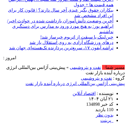
همه قیمت ها + جدول
بیکاران حقوق بگیر عیدی آخر سال دارند؟ | قانون کار برای
این افراد مشخص شد
آخرین وضعیت دانش‌آموزان بازداشت شده در حوادث اخیر/
ابراهیم پور: به هیچ مورد ورود به مدارس برای دستگیری
نداشتیم
چین‌لینک با سبقت از اتریوم خبرساز شد!
درهای ورزشگاه آزادی به روی استقلال باز شد
تراشه آیفون ۱۷، سریع‌ترین پردازنده تک‌هسته‌ای جهان شد
امروز : شنبه, ۱۷ مرداد , ۱۴۰۵ .::. برابر با : Saturday, 8 August , 2026 .::. اخبار منتشر شده : 77 خبر
مسیر شما
نفت و پتروشیمی
» پیش‌بینی آژانس بین‌المللی انرژی
درباره آینده بازار نفت
گروه :
نفت و پتروشیمی
پیش‌بینی آژانس بین‌المللی انرژی درباره آینده بازار نفت
نویسنده :
اقتصاد آنلاین
۲۱ آبان ۱۴۰۴
کد خبر 134898
110 بازدید
بدون نظر
پرینت