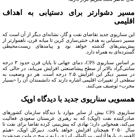
مسیر دشوارتر برای دستیابی به اهداف
اقلیمی
این سناریوی جدید تقاضای نفت و گاز، نشانه‌ای دیگر از آن است که
مسیر دستیابی به هدف خنثی‌سازی کربن تا میانه قرن، ناهموارتر از
پیش‌بینی‌های گذشته خواهد بود و پیامد‌های زیست‌محیطی
گسترده‌ای به همراه دارد.
بر اساس سناریوی CPS، دمای جهانی تا پایان قرن حدود ۳ درجه
سانتی‌گراد بالاتر از سطح پیشاصنعتی افزایش می‌یابد، در حالی که
در مسیر دیگر این افزایش ۲.۵ درجه است. هر دو وضعیت به
سطحی از تغییرات اقلیمی اشاره دارند که دانشمندان آن را «بسیار
مخرب» توصیف می‌کنند.
همسویی سناریوی جدید با دیدگاه اوپک
سناریوی CPS بیش از سایر موارد با دیدگاه سازمان کشور‌های
صادرکننده نفت (اوپک) که به رهبری عربستان سعودی فعالیت
می‌کند، همخوانی دارد؛ نهادی که پیش‌بینی کرده تقاضا برای نفت تا
سال ۲۰۵۰ همچنان افزایش خواهد یافت. دبیرکل اوپک، «هیثم
الغیس»، بار‌ها آژانس بین‌المللی انرژی را به ترویج «روایت ضدنفت»