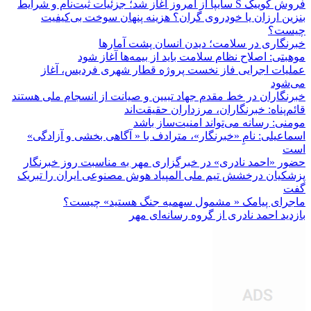
فروش کوییک S سایپا از امروز آغاز شد؛ جزئیات ثبت‌نام و شرایط
بنزین ارزان یا خودروی گران؟ هزینه پنهان سوخت بی‌کیفیت
چیست؟
خبرنگاری در سلامت؛ دیدن انسان پشت آمارها
موهبتی: اصلاح نظام سلامت باید از بیمه‌ها آغاز شود
عملیات اجرایی فاز نخست پروژه قطار شهری فردیس، آغاز
می‌شود
خبرنگاران در خط مقدم جهاد تبیین و صیانت از انسجام ملی هستند
قائم‌پناه: ‏خبرنگاران، مرزداران حقیقت‌اند
مومنی: رسانه می‌تواند امنیت‌ساز باشد
اسماعیلی: نامِ «خبرنگار»، مترادف با « آگاهی بخشی و آزادگی»
است
حضور «احمد نادری» در خبرگزاری مهر به مناسبت روز خبرنگار
پزشکیان درخشش تیم ملی المپیاد هوش مصنوعی ایران را تبریک
گفت
ماجرای پیامک « مشمول سهمیه جنگ هستید» چیست؟
بازدید احمد نادری از گروه رسانه‌ای مهر