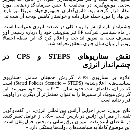
به‌دلیل موضع‌گیری در مخالفت با چنین سرمایه‌گذاری‌هایی مورد
انتقاد قرار گرفته بود. قانون‌گذاران جمهوری‌خواه آمریکا نیز بار‌ها
این نهاد را مورد حمله قرار داده و خواستار کاهش بودجه آن شده‌اند.
چشم‌انداز تازه آژانس با روند کلی در صنعت انرژی هم‌راستا است.
در ماه سپتامبر، شرکت BP نیز پیش‌بینی خود را درباره رسیدن اوج
مصرف نفت به تعویق انداخت و اعلام کرد که این نقطه احتمالاً
زودتر از پایان سال جاری محقق نخواهد شد.
نقش سناریو‌های STEPS و CPS در
چشم‌انداز انرژی
علاوه بر سناریوی CPS، گزارش همچنان شامل «سناریوی
سیاست‌های اعلام‌شده» (Stated Policies Scenario – STEPS) است
که در آن، تقاضای نفت حدود سال ۲۰۳۰ به اوج خود می‌رسد. این
گزارش هیچ‌یک از مسیر‌ها را به‌عنوان محتمل‌تر از دیگری در اولویت
قرار نداده است.
فاتح بیرول، مدیر اجرایی آژانس بین‌المللی انرژی، در گفت‌وگویی
تلفنی از مقر این آژانس در پاریس گفت: «یکی از عوامل تعیین‌کننده
در تقاضای آینده نفت، میزان برق‌رسانی به بخش حمل‌ونقل است.
این موضوع کاملاً به سیاست‌های دولت‌ها بستگی دارد.»