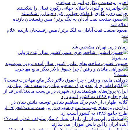
آخرین وضعیت ریکاردو آلوز در سپاهان
جوانمردی و گلوی با طلای جهانی رکورد فینال را شکستند
صعود صنعت نفت آبادان به لیگ برتر / مس رفسنجان بازنده اعلام
شد
زمان دربی تهران مشخص شد
حسین افشین: شاخص‌های علمی کشور سال آینده نزولی می‌شوند
دوراهی ماندن و رفتن / چرا حقوق بالاتر دیگر مانع مهاجرت نیست؟
گلایه اطهاری از عدم درک مفاهیم بنیادین توسعه دانش بنیان در
ایران/ پروژه‌های هوشمندسازی شهری در بن‌بست ماندند/انحراف از
طرح جامع ۱۳۸۶ به کشور آسیب زد
سیلیکن ولیِ تهران؛ این ایران نسل Z مگر متوقف شدنی است؟ /