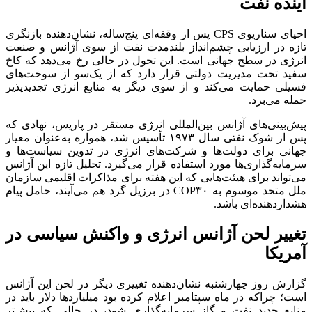
آینده نفت
احیای سناریوی CPS پس از وقفه‌ای پنج‌ساله، نشان‌دهنده بازنگری
تازه در ارزیابی چشم‌انداز بلندمدت نفت از سوی آژانس و صنعت
انرژی در سطح جهانی است. این تحول در حالی رخ می‌دهد که کاخ
سفید تحت مدیریت دولتی قرار دارد که از یک‌سو از سوخت‌های
فسیلی حمایت می‌کند و از سوی دیگر به منابع انرژی تجدیدپذیر
حمله می‌برد.
پیش‌بینی‌های آژانس بین‌المللی انرژی مستقر در پاریس، نهادی که
پس از شوک نفتی سال ۱۹۷۳ تأسیس شد، همواره به‌عنوان معیار
جهانی برای دولت‌ها و شرکت‌های انرژی در تدوین سیاست‌ها و
سرمایه‌گذاری‌ها مورد استفاده قرار می‌گیرد. تحلیل تازه این آژانس
می‌تواند برای هیئت‌هایی که این هفته برای مذاکرات اقلیمی سازمان
ملل متحد موسوم به COP۳۰ در برزیل گرد هم می‌آیند، حامل پیام
هشداردهنده‌ای باشد.
تغییر لحن آژانس انرژی و واکنش سیاسی در
آمریکا
گزارش روز چهارشنبه نشان‌دهنده تغییری دیگر در لحن این آژانس
است؛ چراکه در ماه سپتامبر اعلام کرده بود میلیارد‌ها دلار باید در
منابع جدید نفت و گاز سرمایه‌گذاری شود، در حالی که پیش‌تر