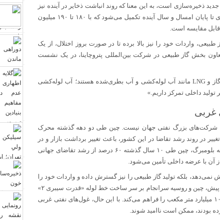
د ذخیره‌سازی است، به این معنا که روند انباشت ذخایر در آینده نیز
ادامه خواهد داشت. طبق برنامه، ظرفیت جدید ۱۶۹ میلیون بشکه‌ای تا پایان امسال و سال آینده تکمیل می‌شود که با ۱۸۰ تا ۱۹۰ میلیون
طبیعی، واردات خود را نیز بالا برده تا در صورت بروز اختلال، از یک
معاون بخش گاز طبیعی در شرکت بین‌المللی پتروچاینا، در یک نشست
«در چند سال اخیر، شاهد بحران انرژی در سراسر جهان بوده‌ایم. گاز و LNG مانند آب لوله‌کشی و آب بطری‌شده هستند؛ آب لوله‌کشی
 تولید داخلی تمرکز داریم.»
 غربی
ای شرکت‌های بزرگ نفتی جهان نیست. چین طی دو دهه گذشته محرک
ر در روند رشد تقاضا در این کشور، باعث تغییر برداشت بازار و در
نتیجه فشار بر قیمت‌ها و سود شرکت‌های بزرگ شده است. به گفته بلومبرگ، چین طی ۱۰ سال گذشته ۶۰ درصد از رشد تقاضای جهانی
 آن با عرضه داخلی تأمین می‌شود.
ش نمی‌دهد، بلکه تولید گاز طبیعی را نیز گسترش داده و واردات خود را
از منابعی غیر از شرکت‌های بزرگ غربی افزایش داده است. دو ماه پیش، چین و روسیه سرانجام بر سر ساخت خط لوله «قدرت سیبری ۲»
به توافق رسیدند؛ خط لوله‌ای که ظرفیت صادرات سالانه بیش از ۱۰۰ میلیارد متر مکعب را فراهم می‌کند. با این حال، غول‌های نفتی غربی