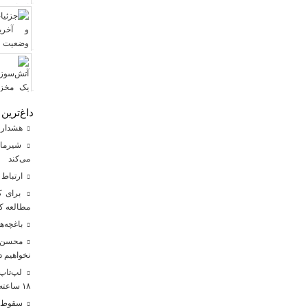
داغ‌ترین 
هشدار 
شیرمادر
می‌کند
ارتباط 
برای ک
مطالعه کن
باغچه‌ه
محسن رض
نخواهیم د
۱۸ ساعته رونمایی شد
سقوط یک