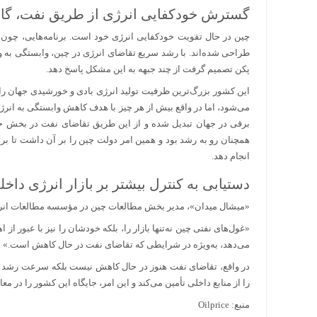
گسترش خودکفایی انرژی از طریق نفت، گاز 
چین در حال تقویت خودکفایی انرژی خود است. برنامه‌هایی، چون ت
طراحی شده‌اند. با رشد سریع تقاضای انرژی در چین، وابستگی به وا
پکن تصمیم گرفت از چند جبهه به این مشکل پاسخ دهد.
این کشور بزرگ‌ترین ظرفیت تولید انرژی بادی و خورشیدی جهان ر
می‌شود، اما در واقع بیش از هر چیز با هدف کاهش وابستگی به انرژ
برقی در جهان تبدیل شده و از این طریق تقاضای نفت در بخش حم
همچنان رو به رشد بود و همین امر دولت چین را بر آن داشت تا بر
انجام دهد.
دستیابی به کنترل بیشتر بر بازار انرژی داخل
«میشال میدان»، مدیر بخش مطالعات چین در مؤسسه مطالعات انرژی
«غول‌های نفتی چین نه‌تنها بازار را، بلکه خودشان را نیز با عبور ا
می‌دهد، به‌ویژه در شرایطی که تقاضای نفت در حال کاهش است.»
در واقع، تقاضای نفت هنوز در حال کاهش نیست بلکه سرعت رشد آ
را از منابع داخلی تأمین می‌کند و این امر، جایگاه این کشور را در
منبع: Oilprice