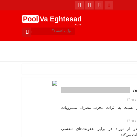
Pool
Va Eghtesad
.com
امروز : جمعه, ۱۶ مرداد , ۱۴۰۵ .::. برابر با : Friday, 7 August , 2026 .::. اخبار منتشر شده : 8 خبر
ین
 نسبت به اثرات مخرب مصرف مشروبات
در از نوزاد در برابر عفونت‌های تنفسی
ت می‌کند