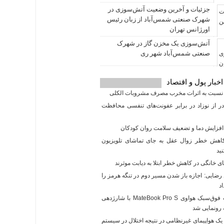
جزئیات و آخرین وضعیت آتش‌سوزی در
شهرک صنعتی شمس‌آباد از زبان رئیس
اورژانس تهران
آتش‌سوزی یک مخزن گاز در شهرک
صنعتی شمس‌آباد شهر ری
اخبار پول و اقتصاد
نسبت به اثرات مخرب مصرف مشروبات الکلی
 از نوزاد در برابر عفونت‌های تنفسی محافظت
افزایش دما و تضعیف سلامت روان کودکان
اهش خطر زوال عقل به جای تماشای تلویزیون
ید
ای خانگی در کاهش خطر ابتلا به دیابت موثرند
ایی: اجازه باز شدن مسیر دوم در تنگه هرمز را
اد
لپ‌تاپ فوق‌سبک هواوی MateBook Pro S با شارژدهی
 هواپیمای غیرنظامی در نتیجه اختلال در سیستم‌