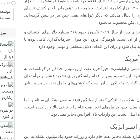
، یک ماه پیش، شرکت بزرگ نفتی چین، «سی‌ان‌او‌او‌سی» (CNOOC)، اعلام کرد شبکه خطوط لوله‌اش به ۱۰ هزار
۱۵ مرداد ۱۴۰۵
کیلومتر رسیده است. این شرکت افزود که طول این شبکه به‌زودی به ۱۳ هزار کیلومتر افزایش خواهد یافت؛ هم‌زمان با خبر کشف تازه‌ای
توسعه 
ا دنبال می‌کند که دیگر غول‌های نفتی چین نیز در پیش گرفته‌اند:
سه محو
برای پکن محسوب می‌شود.
بر اساس گزارش بلومبرگ در اوایل ماه جاری، شرکت‌های دولتی انرژی چین از سال ۲۰۱۹ تاکنون حدود ۴۶۸ میلیارد دلار برای اکتشاف و
ورز
بیشتر از شش‌ماهه پیش از آن است. بلومبرگ افزود این میزان سرمایه‌گذاری کافی بوده تا
ید بدل شود و برای این اقدام، دلایل منطقی و مهمی وجود دارد.
مریکا
سی‌ان‌او‌او‌سی» اخیراً خرید نفت از روسیه را حداقل در کوتاه‌مدت به
ر شود. این تصمیم پس از اقدام واشنگتن برای تشدید فشار بر درآمد‌های
. گزارش‌ها حاکی از آن است که کشتی‌های حامل نفت در مسیر بنادر
واردات نفت خام چین در ماه اکتبر به‌طور میانگین روزانه ۱۱٫۴ میلیون بشکه بود؛ اندکی کمتر از میانگین ۱۱٫۵ میلیون بشکه‌ای سپتامبر، اما
د سال، چین در ماه‌های اخیر نفت خام را با نرخی بالا وارد کرده است،
ه اصلی پشت این واردات بالا، افزایش ذخایر نفتی بود.
 استراتژیک
د تحلیلگران نشان می‌دهد چین در حال حاضر بین ۱٫۲ تا ۱٫۳ میلیارد بشکه ذخایر نفت خام دارد و روزانه حدود یک میلیون بشکه به این