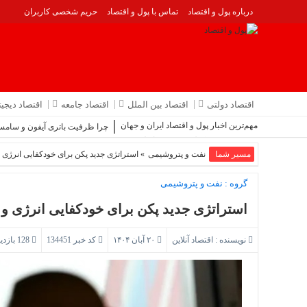
درباره پول و اقتصاد
تماس با پول و اقتصاد
حریم شخصی کاربران
اقتصاد دولتی
اقتصاد بین الملل
اقتصاد جامعه
اقتصاد دیجیت
مهم‌ترین اخبار پول و اقتصاد ایران و جهان
چرا ظرفیت باتری آیفون و سامس
هوش مصنوعی کولا| نوشیدنی با طعم هوش مصنوعی
مسیر شما
نفت و پتروشیمی
لزوم تقویت شبکه‌های رصد و پایش فناوری‌های نوظهور
» استراتژی جدید پکن برای خودکفایی انرژی 
خارج‌سازی ۳۰ لنج مغروقه از آب‌های آبادان
شهدای حمله اسرائیل خرداد ۱۴۰۴: اسامی فرماندهان و دانشمندان هسته‌ای
گروه :
نفت و پتروشیمی
چرا ایران‌خودرو نمی فروشد؟
استراتژی جدید پکن برای خودکفایی انرژی و
نویسنده :
اقتصاد آنلاین
۲۰ آبان ۱۴۰۴
کد خبر 134451
128 بازدید