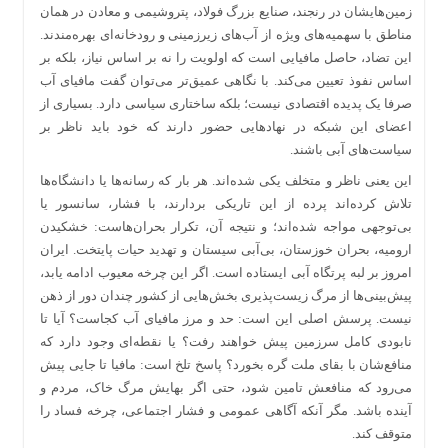
زمین‌هایشان در رنجند، صنایع بزرگ فولاد، پتروشیمی و معادن در همان
مناطق با سهمیه‌های ویژه از آب‌های زیرزمینی و رودخانه‌ای بهره‌مندند.
این تضاد، حاصل مافیایی است که اولویت را نه بر اساس نیاز، بلکه بر
اساس نفوذ تعیین می‌کند. با نگاهی عمیق‌تر می‌توان گفت مافیای آب
صرفا یک پدیده اقتصادی نیست؛ بلکه ساختاری سیاسی دارد. بسیاری از
اعضای این شبکه در نهاد‌هایی حضور دارند که خود باید ناظر بر
سیاست‌های آبی باشند.
این یعنی ناظر و متخلف یکی شده‌اند. هر بار که رسانه‌ها یا دانشگاه‌ها
تلاش کرده‌اند پرده از این تاریکی بردارند، با فشار، سانسور یا
بی‌توجهی مواجه شده‌اند؛ و نتیجه آن، تکرار بحران‌هاست: خشکیدن
ارومیه، بحران خوزستان، بی‌آبی سیستان و تهدید حیات پایتخت. ایران
امروز بر لبه پرتگاه آبی ایستاده است. اگر این چرخه معیوب ادامه یابد،
پیش‌بینی‌ها از مرگ زیست‌پذیری بخش‌هایی از کشور چندان دور از ذهن
نیست. پرسش اصلی این است: حد و مرز مافیای آب کجاست؟ آیا تا
نابودی کامل سرزمین پیش خواهند رفت؟ یا نقطه‌ای وجود دارد که
منافع‌شان با بقای ملت گره بخورد؟ پاسخ تلخ است: مافیا تا جایی پیش
می‌رود که منافعش تامین شود، حتی اگر بهایش مرگ خاک، مردم و
آینده باشد. مگر آنکه آگاهی عمومی و فشار اجتماعی، چرخه فساد را
متوقف کند.