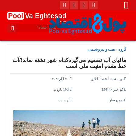
Pool
Va Eghtesad
.com
گروه :
نفت و پتروشیمی
مافیای آب تصمیم می‌گیردکدام‌ شهر تشنه بماند!/آب
خط مقدم امنیت ملی است
نویسنده :
اقتصاد آنلاین
۲۰ آبان ۱۴۰۴
کد خبر 134447
106 بازدید
بدون نظر
پرینت