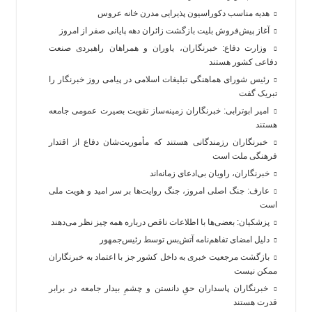
هدیه مناسب دکوراسیون پذیرایی مدرن خانه عروس
آغاز پیش‌فروش بلیت بازگشت زائران دهه پایانی صفر از امروز
وزارت دفاع: خبرنگاران، یاوران و همراهان راهبردی صنعت
دفاعی کشور هستند
رئیس شورای هماهنگی تبلیغات اسلامی در پیامی روز خبرنگار را
تبریک گفت
امیر ابوترابی: خبرنگاران زمینه‌ساز تقویت بصیرت عمومی جامعه
هستند
خبرنگاران رزمندگانی هستند که مأموریت‌شان دفاع از اقتدار
فرهنگی ملت است
خبرنگاران، راویان بی‌ادعای زمانه‌اند
عارف: جنگ اصلی امروز، جنگ روایت‌ها بر سر امید و هویت ملی
است
پزشکیان: بعضی‌ها با اطلاعات ناقص درباره همه چیز نظر می‌دهند
دلیل امضای تفاهم‌نامه آتش‌بس توسط رئیس‌جمهور
بازگشت مرجعیت خبری به داخل کشور جز با اعتماد به خبرنگاران
ممکن نیست
‏خبرنگاران پاسداران حقِ دانستن و چشمِ بیدار جامعه در برابر
قدرت هستند