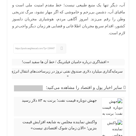
آب، دیگر تنها یک منبع طبیعی نیست؛ خط مقدم امنیت ملی است و
مافیای آب، دشمن بی‌رحم و خاموشی که اگر مهار نشود، مرگ تدریجی
وطن را رقم می‌زند. امروز آگاهی مردم، هوشیاری مجریان دلسوز
کشور، اقدام سریع مجریان اطلاعاتی و قضایی هر زمان دیگر واجب‌تر و
لازم است.
https://poolvaeghtesad.com/?p=134447
« افشاگری درباره حامیان فیلترینگ / خط آن ها سفید است!
سرمایه‌گذاری میلیارد دلاری صندوق نفتی نروژ در زیرساخت‌های انتقال انرژی
»
سایر اخبار پول و اقتصاد را مشاهده می‌کنید؛
جهش دوباره قیمت نفت؛ برنت به ۸۳ دلار رسید
واکنش نماینده مجلس به شایعه افزایش قیمت
بنزین؛ «الان زمان شوک اقتصادی نیست»