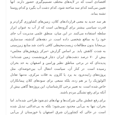
اقتصادی است که در لایه‌های مختلف تصمیم‌گیری حضور دارند. آنها
تعیین می‌کنند کدام سد ساخته شود، کدام دشت آب بگیرد و کدام روستا
تشنه بماند.
هر سد جدید به معنی قرارداد‌های کلان، زمین‌های کشاورزی گران‌تر و
قدرت سیاسی بیشتر برای گروه‌هایی است که از آب به عنوان ابزار
سلطه استفاده می‌کنند. در این میان، منطق علمی مدیریت آب جای
خود را به منافع شخصی داده است. در دهه‌های گذشته، سدسازی
بی‌محابا بدون مطالعات زیست‌محیطی کافی باعث شد منابع زیرزمینی
به شدت کاهش یابد. بر اساس گزارش «مرکز پژوهش‌های مجلس»
بیش از ۷۰ درصد دشت‌های ایران دچار فرونشست زمین شده‌اند؛
پدیده‌ای که در برخی مناطق نظیر ورامین و اصفهان به حد بحران
رسیده است. در کنار آن، سیاست انتقال آب بین‌حوضه‌ای، مثل
پروژه‌های زاینده‌رود به یزد یا کارون به فلات مرکزی، نه‌تنها تعادل
اکولوژیک را بر هم زده، بلکه منبعی برای سود‌های کلان پیمانکاران
خاص شده است. به تعبیر برخی کارشناسان، این پروژه‌ها گاهی بیش از
آنکه برای رفع تشنگی مردم باشند.
برای رفع عطش مالی شرکت‌ها و نهاد‌های ذی‌نفوذ طراحی شده‌اند. اما
بحران، تنها به بی‌آبی محدود نمی‌شود؛ بلکه به بی‌عدالتی تبدیل شده
است. در حالی که کشاورزان شرق اصفهان یا خوزستان از بی‌آبی