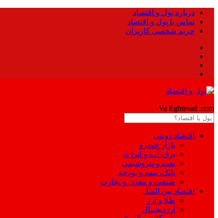
درباره پول و اقتصاد
تماس با پول و اقتصاد
حریم شخصی کاربران
Pool
Va Eghtesad
.com
اقتصاد دولتی
بازار خودرو
برق، آب و انرژی
نفت و پتروشیمی
بانک، بیمه و بودجه
صنعت و معدن و تجارت
اقتصاد بین الملل
طلا و ارز
ارزدیجیتال